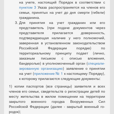
на учете, настоящий Порядок в соответствии с
пунктом 3
Указа распростра­няется на членов его
семьи, принятых на учет до дня смерти (гибе­ли)
гражданина.
Для принятия на учет гражданин или его
представитель (при подаче документов через
представителя прилагается доверенность,
подтверждающая наличие у него полномочий,
заверенная в установ­ленном законодательством
Российской Федерации порядке) по
территориальному принципу подает (лично,
заказным письмом с описью вложения,
бандеролью) в уполномоченный орган (
специали­
зированную организацию
) заявление о принятии
на учет (
приложе­ние № 1
к настоящему Порядку),
к которому прилагаются следую­щие документы:
1) копии паспортов (все страницы) заявителя и всех
членов его семьи, свидетельств о регистрации детей по
месту жительства в жи­лом помещении на территории
закрытого военного городка Воору­женных Сил
Российской Федерации (далее - закрытый военный го­
родок);