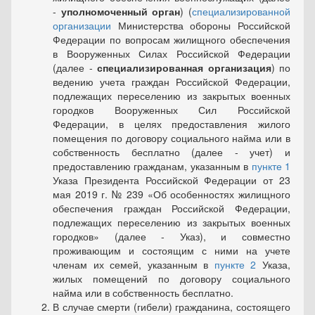
-
уполномоченный орган
) (
специализированной
организации
Министерства обороны Российской
Федерации по вопросам жилищ­ного обеспечения
в Вооруженных Силах Российской Федерации
(далее -
специализированная организация
) по
ведению учета граж­дан Российской Федерации,
подлежащих переселению из закрытых военных
городков Вооруженных Сил Российской
Федерации, в це­лях предоставления жилого
помещения по договору социального найма или в
собственность бесплатно (далее - учет) и
предоставле­нию гражданам, указанным в
пункте 1
Указа Президента Российской Федерации от 23
мая 2019 г. № 239 «Об особенностях жилищного
обеспечения граждан Российской Федерации,
подлежащих пересе­лению из закрытых военных
городков» (далее - Указ), и совместно
проживающим и состоящим с ними на учете
членам их семей, ука­занным в
пункте 2
Указа,
жилых помещений по договору социаль­ного
найма или в собственность бесплатно.
В случае смерти (гибели) гражданина, состоящего