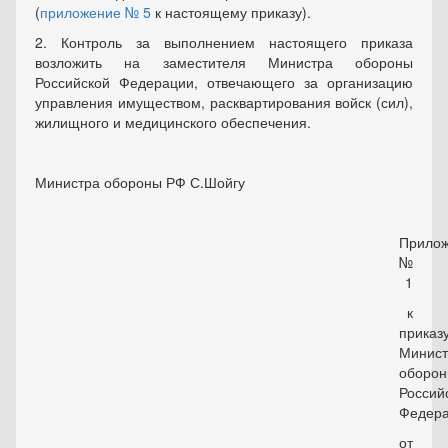
(
приложение № 5
к настоящему приказу).
2. Контроль за выполнением настоящего приказа
возложить на заместителя Министра обороны
Российской Федерации, отвеча­ющего за организацию
управления имуществом, расквартирования войск (сил),
жилищного и медицинского обеспечения.
Министра обороны РФ С.Шойгу
Прило
№
1
к
приказ
Минист
оборо
Россий
Федер
от