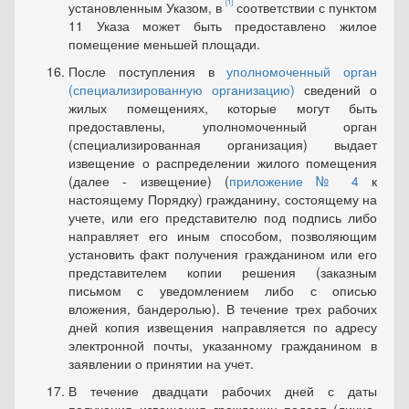
[1]
установленным Указом, в
соответствии с пунктом
11 Указа может быть предоставлено жилое
помещение меньшей площади.
После поступления в
уполномоченный орган
(специализи­рованную организацию)
сведений о
жилых помещениях, которые могут быть
предоставлены, уполномоченный орган
(специализиро­ванная организация) выдает
извещение о распределении жилого по­мещения
(далее - извещение) (
приложение № 4
к
настоящему По­рядку) гражданину, состоящему на
учете, или его представителю под подпись либо
направляет его иным способом, позволяющим
установить факт получения гражданином или его
представителем копии решения (заказным
письмом с уведомлением либо с описью
вложения, бандеролью). В течение трех рабочих
дней копия извеще­ния направляется по адресу
электронной почты, указанному гражда­нином в
заявлении о принятии на учет.
В течение двадцати рабочих дней с даты