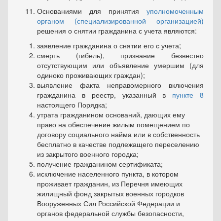
Основаниями для принятия
уполномоченным
органом (специализированной организацией)
решения о снятии гражданина с учета являются:
заявление гражданина о снятии его с учета;
смерть (гибель), признание безвестно
отсутствующим или объявление умершим (для
одиноко проживающих граждан);
выявление факта неправомерного включения
гражданина в реестр, указанный в
пункте 8
настоящего Порядка;
утрата гражданином оснований, дающих ему
право на обес­печение жилым помещением по
договору социального найма или в собственность
бесплатно в качестве подлежащего переселению
из закрытого военного городка;
получение гражданином сертификата;
исключение населенного пункта, в котором
проживает граж­данин, из Перечня имеющих
жилищный фонд закрытых военных го­родков
Вооруженных Сил Российской Федерации и
органов феде­ральной службы безопасности,