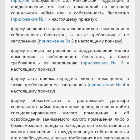
городков
Вооруженных Сил Российской Федерации, и
предоставления им жилых помещений по договору
социального найма или в собственность бесплатно
(
приложение № 1
к настоящему приказу);
форму решения о предоставлении жилого помещения в
соб­ственность бесплатно, а также требования к ее
заполнению (
прило­жение № 2
к настоящему приказу);
форму выписки из решения о предоставлении жилого
помеще­ния в собственность бесплатно, а также
требования к ее заполнению (
приложение № 3
к
настоящему приказу);
форму акта приема-передачи жилого помещения, а
также тре­бования к ее заполнению (
приложение № 4
к
настоящему приказу);
форму обязательства о расторжении договора
социального найма жилого помещения, договора найма
специализированного жилого помещения и об
освобождении занимаемого жилого поме­щения либо о
безвозмездной передаче находящегося в собственно­сти
жилого помещения в государственную собственность и
его освобождении, а также требования к ее заполнению