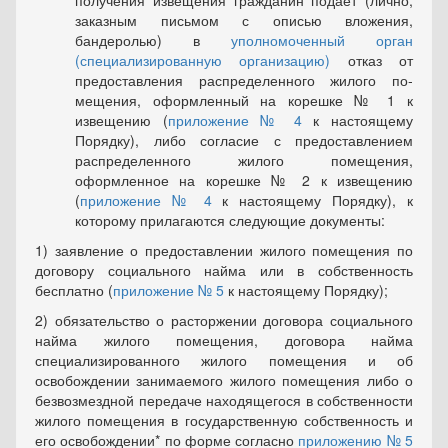
получения изве­щения гражданин подает (лично,
заказным письмом с описью вло­жения,
бандеролью) в
уполномоченный орган
(специализированную организацию)
отказ от
предоставления распределенного жилого по­
мещения, оформленный на корешке № 1 к
извещению (
приложение № 4
к настоящему
Порядку), либо согласие с предоставлением
распределенного жилого помещения,
оформленное на корешке № 2 к извещению
(
приложение № 4
к настоящему Порядку), к
которому прилагаются следующие документы:
1) заявление о предоставлении жилого помещения по
договору социального найма или в собственность
бесплатно (
приложение № 5
к настоящему Порядку);
2) обязательство о расторжении договора социального
найма жи­лого помещения, договора найма
специализированного жилого поме­щения и об
освобождении занимаемого жилого помещения либо о
без­возмездной передаче находящегося в собственности
жилого помеще­ния в государственную собственность и
его освобождении* по форме согласно
приложению № 5