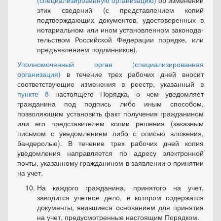
(специализированную организацию)
об изменении
этих сведений (с представлением копий
подтверждающих документов, удостоверенных в
нотариальном или ином установленном законода­
тельством Российской Федерации порядке, или
предъявлением под­линников).
Уполномоченный орган (специализированная
организация)
в течение трех рабочих дней вносит
соответствующие изменения в реестр, указанный в
пункте 8
настоящего Порядка, о чем уведомляет
гражданина под подпись либо иным способом,
позволяющим уста­новить факт получения гражданином
или его представителем копии решения (заказным
письмом с уведомлением либо с описью вложе­ния,
бандеролью). В течение трех рабочих дней копия
уведомления направляется по адресу электронной
почты, указанному граждани­ном в заявлении о принятии
на учет.
На каждого гражданина, принятого на учет,
заводится учет­ное дело, в котором содержатся
документы, явившиеся основанием для принятия
на учет, предусмотренные настоящим Порядком.