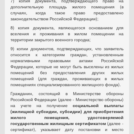
7) копия документа, подтверждающего право на
дополнитель­ную площадь жилого помещения (в
случаях, когда такое право пре­доставлено
законодательством Российской Федерации);
8) копия документа, являющегося основанием для
вселения и проживания в жилом помещении на
территории закрытого военного городка;
9) копии документов, подтверждающих, что заявитель
относит­ся к категориям граждан, установленным
нормативными правовыми актами Российской
Федерации, которые не могут быть выселены из жилых
помещений без предоставления других жилых
помещений (для граждан, проживающих в жилых
помещениях специализиро­ванного жилищного фонда).
Гражданин, состоящий в Министерстве обороны
Российской Федерации (далее - Министерство обороны)
на учете на получение
социальной выплаты
(жилищной субсидии, субсидии) для приобре­тения
жилого помещения, удостоверяемой
государственным жи­лищным сертификатом
(далее -
сертификат), указывает дату поста­новки и место