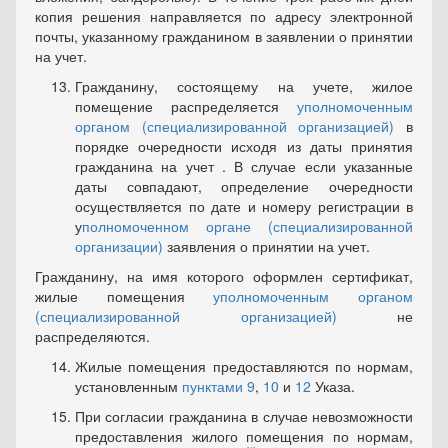
копия решения направляется по адресу электронной
почты, указанному гражданином в заявлении о принятии
на учет.
Гражданину, состоящему на учете, жилое
помещение рас­пределяется
уполномоченным
органом (специализированной орга­низацией)
в
порядке очередности исходя из даты принятия
гражданина на учет . В случае если указанные
даты совпадают, определе­ние очередности
осуществляется по дате и номеру регистрации в
у
полномоченном органе (специализированной
организации)
заявле­ния о принятии на учет.
Гражданину, на имя которого оформлен сертификат,
жилые помещения
уполномоченным органом
(специализированной органи­зацией)
не
распределяются.
Жилые помещения предоставляются по нормам,
установ­ленным
пунктами 9
,
10
и
12
Указа.
При согласии гражданина в случае невозможности
предо­ставления жилого помещения по нормам,