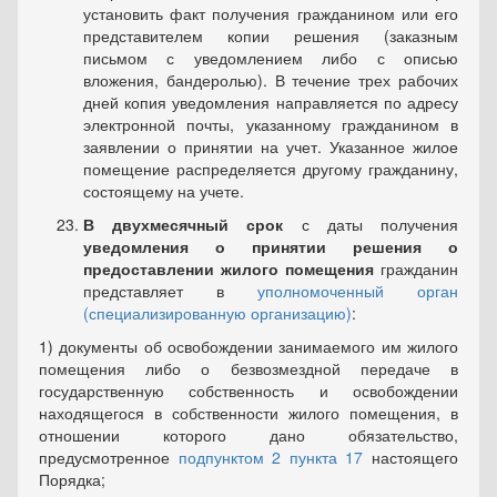
установить факт полу­чения гражданином или его
представителем копии решения (заказным
письмом с уведомлением либо с описью
вложения, бандеролью). В течение трех рабочих
дней копия уведомления направляется по адресу
электронной почты, указанному гражданином в
заявлении о принятии на учет. Указанное жилое
помещение распределяется друго­му гражданину,
состоящему на учете.
В двухмесячный срок
с даты получения
уведомления о при­нятии решения о
предоставлении жилого помещения
гражданин
пред­ставляет в
уполномоченный орган
(специализированную организа­цию)
:
1) документы об освобождении занимаемого им жилого
помеще­ния либо о безвозмездной передаче в
государственную собственность и освобождении
находящегося в собственности жилого помещения, в
отношении которого дано обязательство,
предусмотренное
подпунк­том 2 пункта 17
настоящего
Порядка;