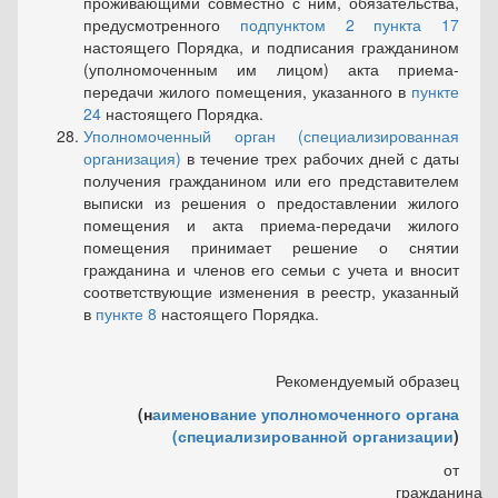
проживающими совместно с ним, обязательства,
предусмотренного
подпунктом 2 пункта 17
настоящего Порядка, и подписания гражданином
(уполно­моченным им лицом) акта приема-
передачи жилого помещения, ука­занного в
пункте
24
настоящего Порядка.
Уполномоченный орган (специализированная
организация)
в течение трех рабочих дней с даты
получения гражданином или его представителем
выписки из решения о предоставлении жилого
помещения и акта приема-передачи жилого
помещения принимает ре­шение о снятии
гражданина и членов его семьи с учета и вносит
соот­ветствующие изменения в реестр, указанный
в
пункте 8
настоящего Порядка.
Рекомендуемый образец
(н
аименование уполномоченного органа
(специализированной организации
)
от
гражданина