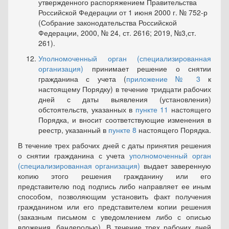
утвержденного распоряжением Правительства
Российской Федерации от 1 июня 2000 г. № 752-р
(Собрание законодательства Российской
Федерации, 2000, № 24, ст. 2616; 2019, №3,ст.
261).
Уполномоченный орган (специализированная
организация)
принимает решение о снятии
гражданина с учета (
приложение № 3
к
настоящему Порядку) в течение тридцати рабочих
дней с даты выявления (установления)
обстоятельств, указанных в
пункте 11
настоящего
Порядка, и вносит соответствующие изменения в
реестр, указанный в
пункте 8
настоящего Порядка.
В течение трех рабочих дней с даты принятия решения
о сня­тии гражданина с учета
уполномоченный орган
(специализирован­ная организация)
выдает заверенную
копию этого решения гражда­нину или его
представителю под подпись либо направляет ее иным
способом, позволяющим установить факт получения
гражданином или его представителем копии решения
(заказным письмом с уве­домлением либо с описью
вложения, бандеролью). В течение трех рабочих дней