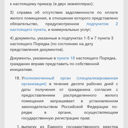
к настоящему приказу (в двух экземпля­рах);
3) справка об отсутствии задолженности по оплате
жилого поме­щения, в отношении которого представлено
обязательство, предусмот­ренное
подпунктом 2
настоящего пункта
, и коммунальных услуг;
4) документы, указанные в подпунктах 1-5 и 7 пункта 3
настоя­щего Порядка (по состоянию на дату
представления документов).
Документы, указанные в
пункте 18
настоящего Порядка,
гражда­нин вправе представить по собственной
инициативе.
У
полномоченный орган (специализированная
организация)
в течение десяти рабочих дней с
даты получения от гражданина согла­сия с
предоставлением распределенного жилого
помещения запраши­вает в установленном
законодательством Российской Федерации по­
рядке в органе, осуществляющем
государственную регистрацию прав:
выписку из Единого государственного реестра