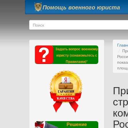
Перейти к основному содержанию
Помощь военного юриста
Форма поиска
Поиск
Глав
Задать вопрос военному
Пр
юристу (ознакомьтесь с
Росси
Правилами)*
показ
площа
Пр
ст
ко
Ро
Решение