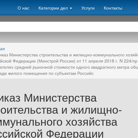
О нас
Категории дел
Услуги
Контакты
ная
иказ Министерства строительства и жилищно-коммунального хозяй
йской Федерации (Минстрой России) от 11 апреля 2018 г. N 224/пр
ателях средней рыночной стоимости одного квадратного метра об
ди жилого помещения по субъектам Российс
иказ Министерства
роительства и жилищно-
ммунального хозяйства
ссийской Федерации