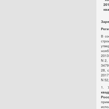
201
кв
Заре
Реги
В со
стро
утве
нояб
2013,
N 2, 
3479,
28, с
2017,
N 52,
1. 
ква
Рос
прим
испо