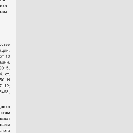
ного
там
рстве
ации,
от 18
ации,
 2015,
4, ст.
850, N
 7112;
 7468,
ного
ктам
лежат
анами
счета