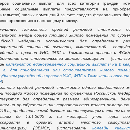
еров социальных выплат для всех категорий граждан, ко
занные социальные выплаты предоставляются на приобрет
оительство) жилых помещений за счет средств федерального бю
асно приложению к настоящему приказу.
мечание:
Показатели средней рыночной стоимости од
дратного метра общей площади жилого помещения по субъе
сийской Федерации используются для определения раз
новременной социальной выплаты, выплачиваемой сотрудн
еждений и органов УИС, ФПС и Таможенных органов и ФСКН
обретения или строительства жилого помещения (использо
айн
калькулятор единовременной социальной выплаты на 2 кв
8 г. для приобретения или строительства жилого помещ
удникам учреждений и органов УИС, ФПС и Таможенных органов
Н
)
затели средней рыночной стоимости одного квадратного 
й площади жилого помещения по субъектам Российской Феде
ользуются для определения размера
единовременной дене
аты на приобретение или строительство жилого помещения
2018 г., предоставляемой бывшим военнослужащим и членам их с
авшим до 1.01.2005 г. на жилищный учет через вое
иссариаты в органах власти местного самоуправл
министрациях) (ОВМСУ) (использовать
конлайн калькул