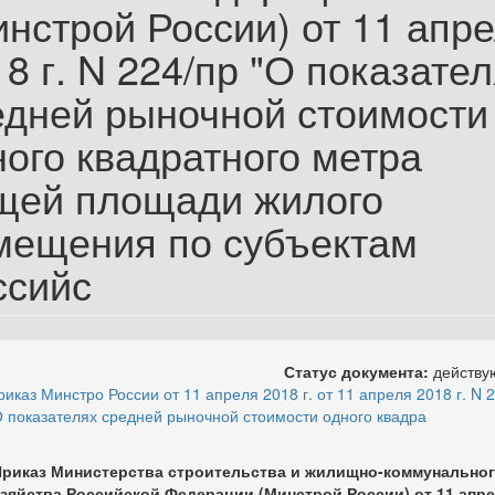
инстрой России) от 11 апр
8 г. N 224/пр "О показате
едней рыночной стоимости
ного квадратного метра
щей площади жилого
мещения по субъектам
ссийс
Статус документа:
действ
риказ Минстро России от 11 апреля 2018 г. от 11 апреля 2018 г. N 2
О показателях средней рыночной стоимости одного квадра
риказ Министерства строительства и жилищно-коммунально
зяйства Российской Федерации (Минстрой России) от 11 апр