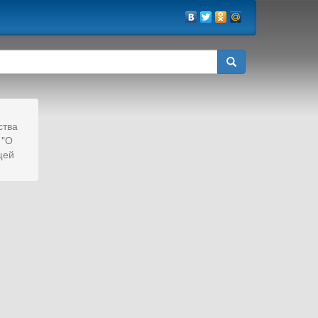
ства
 "О
щей