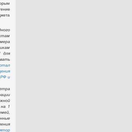
торым
ение
джета
ного
ктам
мера
икам
 для
вать
артал
ения
 РФ и
метра
рации
жной
 на 1
емей,
нные
ения
ятор