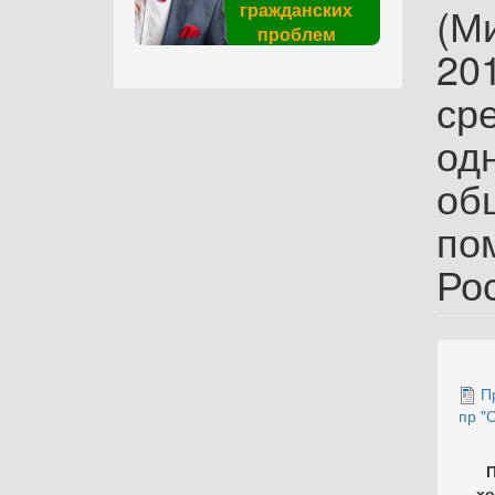
гражданских
(М
проблем
201
ср
од
об
по
Ро
П
пр "
П
хо