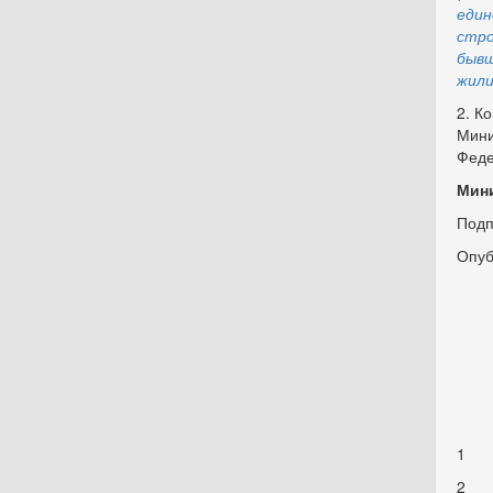
еди
стро
бывш
жили
2. К
Мини
Феде
Мини
Подп
Опуб
1
2