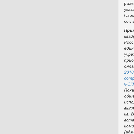
разм
ука
(стр
согл
При
ква
Рос
еди
учр
при
онл
201
сотр
ФСК
Пока
обще
исп
выпл
кв. 
вст
ком
(ад