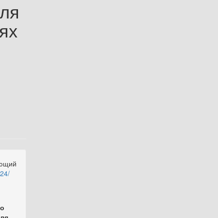
еля
лях
ующий
24/
го
еля