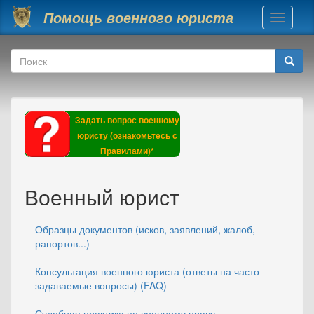
Перейти к основному содержанию
Помощь военного юриста
Toggle
navigati
Форма поиска
Поиск
Задать вопрос военному
юристу (ознакомьтесь с
Правилами)*
Военный юрист
Образцы документов (исков, заявлений, жалоб,
рапортов...)
Консультация военного юриста (ответы на часто
задаваемые вопросы) (FAQ)
Судебная практика по военному праву