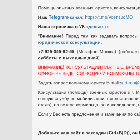
Помощь опытных военных юристов, консультация
Наш
Telegram-канал
:
https://t.me/VoensudMO
Наша страничка в VK
здесь=>>>
*Внимание!
Перед тем как задавать вопросы
юридической консультации
.
+7-925-055-82-55
(Мегафон Москва) (работае
субботы и выходных
дней
)
ВНИМАНИЕ! КОНСУЛЬТАЦИИ ПЛАТНЫЕ, ВРЕМ
ОФИСЕ НЕ ВЕДЕТСЯ! ВСТРЕЧИ ВОЗМОЖНЫ Т
Задать вопрос военному юристу E-mail:
sud-mo@y
Консультации (помощь) военных юристов в г. М
вонную службу по мобилизации, предоставления 
стажа), по потере кормильца, по инвалидности,
Если у Вас есть предложения и замечания по са
Добавьте наш сайт в закладки (Ctrl+В(D)), он