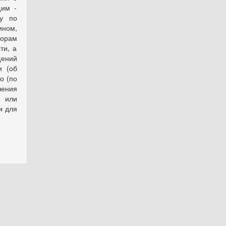
щим -
бу по
ином,
ворам
ти, а
щений
и (об
о (по
чения
я или
и для