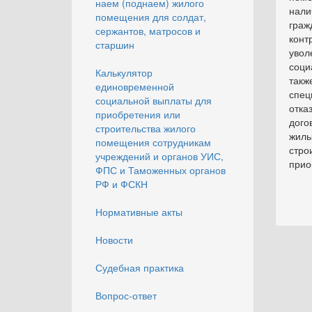
наем (поднаем) жилого
нали
помещения для солдат,
граж
сержантов, матросов и
конт
старшин
увол
соци
Калькулятор
такж
единовременной
спец
социальной выплаты для
отка
приобретения или
дого
строительства жилого
жилы
помещения сотрудникам
стро
учреждений и органов УИС,
прио
ФПС и Таможенных органов
РФ и ФСКН
Нормативные акты
Новости
Судебная практика
Вопрос-ответ