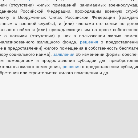
чии (отсутствии) жилых помещений, занимаемых военнослужа
данином Российской Федерации, проходящим военную служ
ракту в Вооруженных Силах Российской Федерации (граждан
енным с военной службы), и (или) членами его семьи по дого
ального найма и (или) принадлежащих им на праве собственнос
е о наличии (отсутствии) у них в пользовании жилых поме
иализированного жилищного фонда,
решения
о предоставлени
зе в предоставлении) жилого помещения в собственность бесплатн
вору социального найма),
заявления
об изменении формы обеспе
м помещением и предоставлении субсидии для приобретени
ительства жилого помещения,
решения
о предоставлении субсиди
бретения или строительства жилого помещения и др.