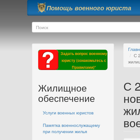
Перейти к основному содержанию
Помощь военного юриста
Форма поиска
Поиск
Глав
Задать вопрос военному
С 
юристу (ознакомьтесь с
жили
Правилами)*
С 2
Жилищное
но
обеспечение
жи
Услуги военных юристов
во
Памятка военнослужащему
при получении жилья