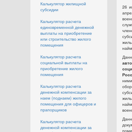
Калькулятор жилищной
26 и
субсидии
апре
воен
Калькулятор расчета
служ
единовременной денежной
член
выплаты на приобретение
субс
или строительство жилого
жилы
помещения
найм
Калькулятор расчета
Дан
социальной выплаты на
авт
приобретение жилого
соц
помещения
Рос
ними
Калькулятор расчета
обор
денежной компенсации за
субс
наем (поднаем) жилого
жилы
помещения для офицеров и
най
прапорщиков
воен
Дан
Калькулятор расчета
док
денежной компенсации за
пом