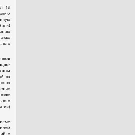
т 19
нанию
енную
(или)
лению
также
ьного
нное
щно-
роны
ой за
рства
ление
также
ьного
тии)
риеме
илом
ний о