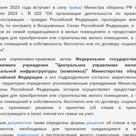
юня 2023 года вступает в силу
приказ
Министра обороны РФ о
ля 2023 г. N 222 "Об организации деятельности по приз
нослужащих - граждан Российской Федерации, проходящих во
бу по контракту в Вооруженных Силах Российской Федерации, и 
ов их семей нуждающимися в жилых помещениях и предостав
идии для приобретения или строительства жилого помещения, а 
х помещений в собственность бесплатно или по договору социал
а".
ным нормативно-правовым актом
Федеральное государстве
ономное учреждение "Центральное управление жили
иальной инфраструктуры (комплекса)" Министерства обо
сийской Федерации
и его подразделения согласно закрепленн
 территории определено уполномоченным учреждением Министе
оны Российской Федерации, которое осуществляет предостав
идии для приобретения или строительства жилого помещения, а 
х помещений в собственность бесплатно или по договору социал
ма, принимает решение о принятии (об отказе в приня
нослужащего и (или) членов его семьи на учет
.
ным
документом
также определны формы
решения
об отказе в п
ументов, необходимых для признания нуждающимся в ж
ещении,
извещения
о распределении жилого помещения, сведе