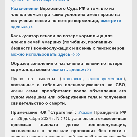
Разъяснения
Верховного Суда РФ о том, кто из
членов семьи при каких условиях имеет право на
получение пенсии по потере кормильца,
смотрите
здесь=>>>
Калькулятор пенсии по потере кормильца для
членов семей умерших (погибших, пропавших
безвести) военнослужащих и военных пенсионеров
можно использовать здесь=>>>
Образец заявления о назначении пенсии по потере
кормильца можно
скачать здесь=>>>
Право на выплаты (
страховые
,
единовременные
),
связанные с гибелью военнослужащего на СВО
,
члены семьи
приобретают после объявления его
судом умершим или обнаружения тела и получения
свидетельство о смерти.
Примечание ЮК "Стратегия":
Указом
Президента РФ
от 26 декабря 2024 г. N
1110
установлена
ежемесячная
денежная выплата детям военнослужащих,
захваченных в плен или пропавших без вести
в
период участия в специальной военной операции либо