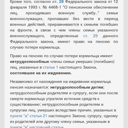
Кроме того, согласно
ст. 28
Федерального закона от 12
февраля 1993 г. № 4468-1 "О пенсионном обеспечении
лиц, проходивших военную службу.." семьи
военнослужащих, пропавших без вести в период
военных действий, приравниваются к семьям погибших
на фронте, в связи с чем члены семьи указанного
военнослужащего, определенные
ст. 29
данного
Федерального закона, имеют право на пенсию по
случаю потери кормильца.
Право на пенсию по случаю потери кормильца имеют
нетрудоспособные
члены семьи умерших (погибших)
лиц, указанных в
статье 1
настоящего Закона,
состоявшие на их иждивении.
Независимо от нахождения на иждивении кормильца
пенсия назначается:
нетрудоспособным детям
;
нетрудоспособным родителям и супругу, если они после
смерти кормильца утратили источник средств к
существованию; нетрудоспособным родителям и
супругам лиц, умерших вследствие причин, указанных в
пункте "а"
статьи 21
настоящего Закона; супругу, одному
из родителей или другому члену семьи, указанным в
пункте "в" настоящей статьи
.