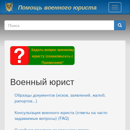
Перейти к основному содержанию
Помощь военного юриста
Toggle
navigati
Форма поиска
Поиск
Задать вопрос военному
юристу (ознакомьтесь с
Правилами)*
Военный юрист
Образцы документов (исков, заявлений, жалоб,
рапортов...)
Консультация военного юриста (ответы на часто
задаваемые вопросы) (FAQ)
Судебная практика по военному праву