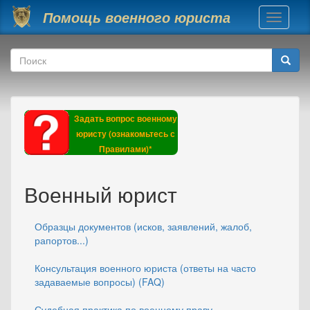
Перейти к основному содержанию
Помощь военного юриста
Toggle
navigati
Форма поиска
Поиск
Задать вопрос военному
юристу (ознакомьтесь с
Правилами)*
Военный юрист
Образцы документов (исков, заявлений, жалоб,
рапортов...)
Консультация военного юриста (ответы на часто
задаваемые вопросы) (FAQ)
Судебная практика по военному праву