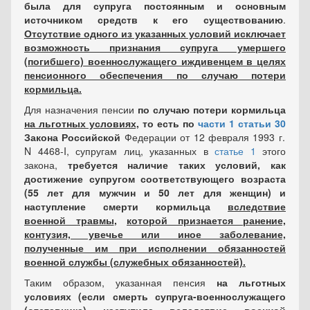
была для супруга постоянным и основным
источником средств к его существованию
.
Отсутствие одного из указанных условий исключает
возможность признания супруга умершего
(погибшего) военнослужащего иждивенцем в целях
пенсионного обеспечения по случаю потери
кормильца.
Для назначения пенсии
по случаю потери кормильца
на льготных условиях,
то есть по
части 1 статьи 30
Закона Российской
Федерации от 12 февраля 1993 г.
N 4468-I, супругам лиц, указанных в
статье 1
этого
закона,
требуется наличие таких условий, как
достижение супругом соответствующего возраста
(55 лет для мужчин и 50 лет для женщин) и
наступление смерти кормильца
вследствие
военной травмы
,
которой признается ранение,
контузия, увечье или иное заболевание,
полученные им при исполнении обязанностей
военной службы (служебных обязанностей).
Таким образом, указанная пенсия
на льготных
условиях (если смерть супруга-военнослужащего