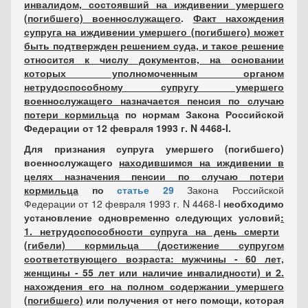
инвалидом, состоявший на иждивении умершего
(погибшего) военнослужащего
.
Факт нахождения
супруга на иждивении умершего (погибшего) может
быть подтвержден решением суда, и такое решение
относится к числу документов, на основании
которых уполномоченным органом
нетрудоспособному супругу умершего
военнослужащего назначается пенсия по случаю
потери кормильца
по нормам Закона Российской
Федерации от 12 февраля 1993 г. N 4468-I.
Для признания супруга умершего (погибшего)
военнослужащего
находившимся на иждивении в
целях назначения пенсии по случаю потери
кормильца
по
статье 29
Закона Российской
Федерации от 12 февраля 1993 г. N 4468-I
необходимо
установление одновременно следующих условий
:
1. нетрудоспособности супруга на день смерти
(гибели) кормильца (достижение супругом
соответствующего возраста: мужчины - 60 лет,
женщины - 55 лет или наличие инвалидности) и 2.
нахождения его на полном содержании умершего
(погибшего)
или получения от него помощи, которая