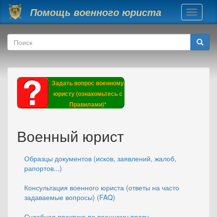
Перейти к основному содержанию
Помощь военного юриста
Toggle
navigati
Форма поиска
Поиск
Задать вопрос военному
юристу (ознакомьтесь с
Правилами)*
Военный юрист
Образцы документов (исков, заявлений, жалоб,
рапортов...)
Консультация военного юриста (ответы на часто
задаваемые вопросы) (FAQ)
Судебная практика по военному праву