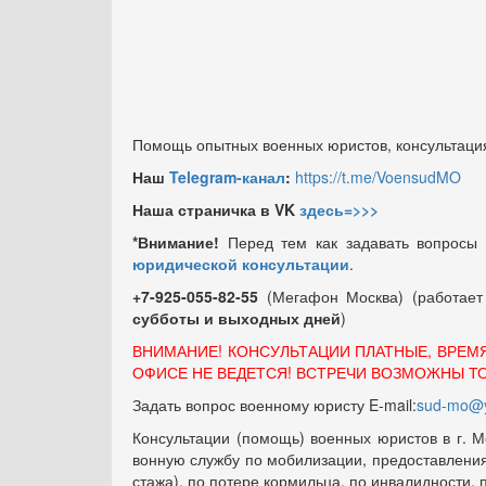
Помощь опытных военных юристов, консультация
Наш
Telegram-канал
:
https://t.me/VoensudMO
Наша страничка в VK
здесь=>>>
*Внимание!
Перед тем как задавать вопросы
юридической консультации
.
+7-925-055-82-55
(Мегафон Москва) (работае
субботы и выходных
дней
)
ВНИМАНИЕ! КОНСУЛЬТАЦИИ ПЛАТНЫЕ, ВРЕМ
ОФИСЕ НЕ ВЕДЕТСЯ! ВСТРЕЧИ ВОЗМОЖНЫ Т
Задать вопрос военному юристу E-mail:
sud-mo@y
Консультации (помощь) военных юристов в г. М
вонную службу по мобилизации, предоставления 
стажа), по потере кормильца, по инвалидности,