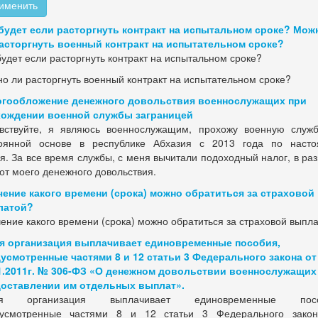
именить
будет если расторгнуть контракт на испытальном сроке? Мож
асторгнуть военный контракт на испытательном сроке?
будет если расторгнуть контракт на испытальном сроке?
о ли расторгнуть военный контракт на испытательном сроке?
гообложение денежного довольствия военнослужащих при
ождении военной службы заграницей
вствуйте, я являюсь военнослужащим, прохожу военную служ
оянной основе в республике Абхазия с 2013 года по наст
я. За все время службы, с меня вычитали подоходный налог, в ра
от моего денежного довольствия.
чение какого времени (срока) можно обратиться за страховой
латой?
чение какого времени (срока) можно обратиться за страховой выпл
я организация выплачивает единовременные пособия,
усмотренные частями 8 и 12 статьи 3 Федерального закона от
1.2011г. № 306-ФЗ «О денежном довольствии военнослужащих
оставлении им отдельных выплат».
ая организация выплачивает единовременные посо
усмотренные частями 8 и 12 статьи 3 Федерального зако