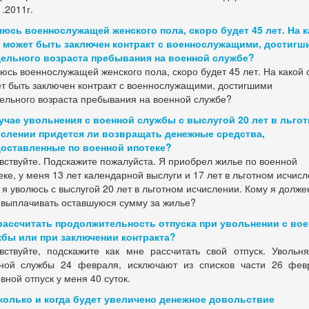
1.2011г.
юсь военнослужащей женского пола, скоро будет 45 лет. На к
 может быть заключен контракт с военнослужащими, достигш
ельного возраста пребывания на военной службе?
юсь военнослужащей женского пола, скоро будет 45 лет. На какой 
т быть заключен контракт с военнослужащими, достигшими
ельного возраста пребывания на военной службе?
учае увольнения с военной службы с выслугой 20 лет в льго
слении придется ли возвращать денежные средства,
оставленные по военной ипотеке?
вствуйте. Подскажите пожалуйста. Я приобрел жилье по военной
еке, у меня 13 лет календарной выслуги и 17 лет в льготном исчисл
 я уволюсь с выслугой 20 лет в льготном исчислении. Кому я долже
 выплачивать оставшуюся сумму за жилье?
рассчитать продолжительность отпуска при увольнении с во
бы или при заключении контракта?
вствуйте, подскажите как мне рассчитать свой отпуск. Увольн
ной службы 24 февраля, исключают из списков части 26 фев
вной отпуск у меня 40 суток.
колько и когда будет увеличено денежное довольствие