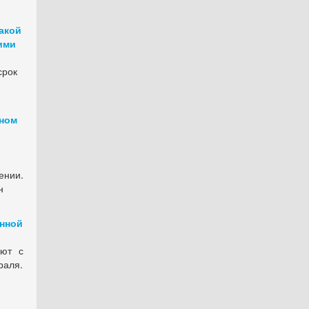
акой
ими
срок
тном
ении.
н
енной
яют с
раля.