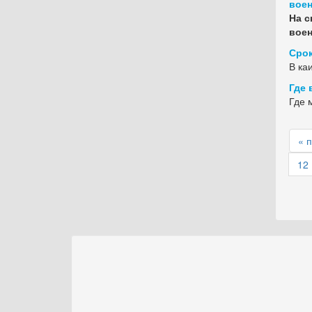
воен
На с
воен
Срок
В ка
Где 
Где 
« 
12