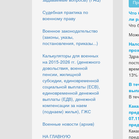
Пр
Судебная практика по
Что 
военному праву
ли р
Что 
Военное законодательство
Можн
(законы, указы,
постановления, приказы...)
Нало
прох
Калькуляторы для военных
Здра
на 2015-2026 гг. (денежного
пост
довольствия, военной
врем
пенсии, жилищной
13% 
субсидии, единовременной
В те
социальной выплаты (ЕСВ),
вып
единовременной денежной
В те
выплаты (ЕДВ), денежной
компенсации за наем
Кака
(поднаем) жилья), ГЖС
пред
07.1
Военные новости (архив)
пред
Как
НА ГЛАВНУЮ
пред