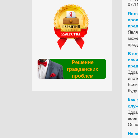
07.1
Явля
срок
пред
Явля
може
пред
В сл
исчи
Решение
пред
гражданских
Здра
проблем
ипот
Если
буду
Как 
служ
Здра
воен
Осно
На с