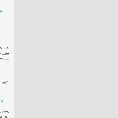
но
бу на
оящее
змере
атой?
 и
бия,
на от