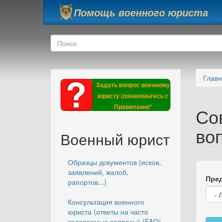
Перейти к основному содержанию
Помощь военного юриста
Форма поиска
Поиск
Глав
Задать вопрос военному
юристу (ознакомьтесь с
Правилами)*
Со
во
Военный юрист
Образцы документов (исков,
заявлений, жалоб,
Пред
рапортов...)
Консультация военного
юриста (ответы на часто
задаваемые вопросы) (FAQ)