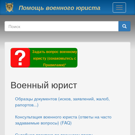
Перейти к основному содержанию
Помощь военного юриста
Toggle
navigati
Форма поиска
Поиск
Задать вопрос военному
юристу (ознакомьтесь с
Правилами)*
Военный юрист
Образцы документов (исков, заявлений, жалоб,
рапортов...)
Консультация военного юриста (ответы на часто
задаваемые вопросы) (FAQ)
Судебная практика по военному праву