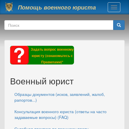
Перейти к основному содержанию
Помощь военного юриста
Toggle
navigati
Форма поиска
Поиск
Задать вопрос военному
юристу (ознакомьтесь с
Правилами)*
Военный юрист
Образцы документов (исков, заявлений, жалоб,
рапортов...)
Консультация военного юриста (ответы на часто
задаваемые вопросы) (FAQ)
Судебная практика по военному праву