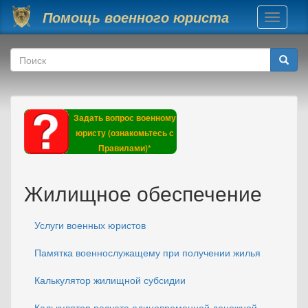
Перейти к основному содержанию
Помощь военного юриста
Toggle
navigati
Форма поиска
Поиск
Задать вопрос военному
юристу (ознакомьтесь с
Правилами)*
Жилищное обеспечение
Услуги военных юристов
Памятка военнослужащему при получении жилья
Калькулятор жилищной субсидии
Калькулятор расчета единовременной денежной