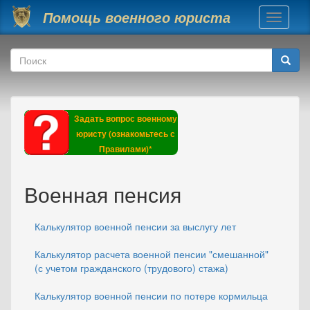
Перейти к основному содержанию
Помощь военного юриста
Toggle
navigati
Форма поиска
Поиск
Задать вопрос военному
юристу (ознакомьтесь с
Правилами)*
Военная пенсия
Калькулятор военной пенсии за выслугу лет
Калькулятор расчета военной пенсии "смешанной"
(с учетом гражданского (трудового) стажа)
Калькулятор военной пенсии по потере кормильца