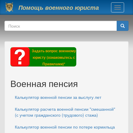
Перейти к основному содержанию
Помощь военного юриста
Toggle
navigati
Форма поиска
Поиск
Задать вопрос военному
юристу (ознакомьтесь с
Правилами)*
Военная пенсия
Калькулятор военной пенсии за выслугу лет
Калькулятор расчета военной пенсии "смешанной"
(с учетом гражданского (трудового) стажа)
Калькулятор военной пенсии по потере кормильца