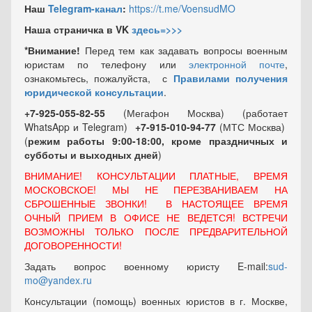
Наш
Telegram-канал
:
https://t.me/VoensudMO
Наша страничка в VK
здесь=>>>
*Внимание!
Перед тем как задавать вопросы военным
юристам по телефону или
электронной почте
,
ознакомьтесь, пожалуйста, с
Правилами получения
юридической консультации
.
+7-925-055-82-55
(Мегафон Москва) (работает
WhatsApp и Telegram)
+7-915-010-94-77
(МТС Москва)
(
режим работы 9:00-18:00, кроме праздничных
и
субботы и выходных
дней
)
ВНИМАНИЕ! КОНСУЛЬТАЦИИ ПЛАТНЫЕ, ВРЕМЯ
МОСКОВСКОЕ! МЫ НЕ ПЕРЕЗВАНИВАЕМ НА
СБРОШЕННЫЕ ЗВОНКИ! В НАСТОЯЩЕЕ ВРЕМЯ
ОЧНЫЙ ПРИЕМ В ОФИСЕ НЕ ВЕДЕТСЯ! ВСТРЕЧИ
ВОЗМОЖНЫ ТОЛЬКО ПОСЛЕ ПРЕДВАРИТЕЛЬНОЙ
ДОГОВОРЕННОСТИ!
Задать вопрос военному юристу E-mail:
sud-
mo@yandex.ru
Консультации (помощь) военных юристов в г. Москве,