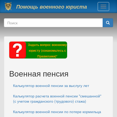
Перейти к основному содержанию
Помощь военного юриста
Toggle
navigati
Форма поиска
Поиск
Задать вопрос военному
юристу (ознакомьтесь с
Правилами)*
Военная пенсия
Калькулятор военной пенсии за выслугу лет
Калькулятор расчета военной пенсии "смешанной"
(с учетом гражданского (трудового) стажа)
Калькулятор военной пенсии по потере кормильца