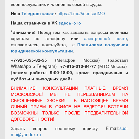
военнослужащих и членов их семей в судах.
Наш
Telegram-канал
:
https://t.me/VoensudMO
Наша страничка в VK
здесь=>>>
*Внимание!
Перед тем как задавать вопросы военным
юристам по телефону или
электронной почте
,
ознакомьтесь, пожалуйста, с
Правилами получения
юридической консультации
.
+7-925-055-82-55
(Мегафон Москва) (работает
WhatsApp и Telegram)
+7-915-010-94-77
(МТС Москва)
(
режим работы 9:00-18:00, кроме праздничных
и
субботы и выходных
дней
)
ВНИМАНИЕ! КОНСУЛЬТАЦИИ ПЛАТНЫЕ, ВРЕМЯ
МОСКОВСКОЕ! МЫ НЕ ПЕРЕЗВАНИВАЕМ НА
СБРОШЕННЫЕ ЗВОНКИ! В НАСТОЯЩЕЕ ВРЕМЯ
ОЧНЫЙ ПРИЕМ В ОФИСЕ НЕ ВЕДЕТСЯ! ВСТРЕЧИ
ВОЗМОЖНЫ ТОЛЬКО ПОСЛЕ ПРЕДВАРИТЕЛЬНОЙ
ДОГОВОРЕННОСТИ!
Задать вопрос военному юристу E-mail:
sud-
mo@yandex.ru