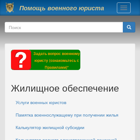
Перейти к основному содержанию
Помощь военного юриста
Toggle
navigati
Форма поиска
Поиск
Задать вопрос военному
юристу (ознакомьтесь с
Правилами)*
Жилищное обеспечение
Услуги военных юристов
Памятка военнослужащему при получении жилья
Калькулятор жилищной субсидии
Калькулятор расчета единовременной денежной