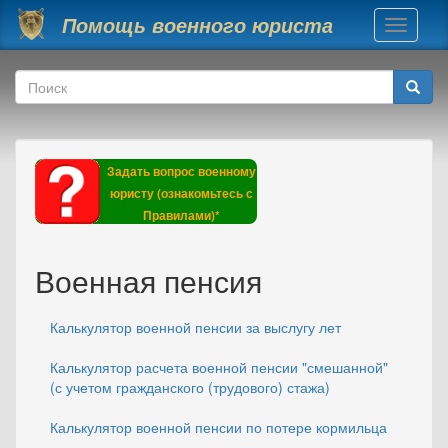
Перейти к основному содержанию
Помощь военного юриста
Toggle
navigati
Форма поиска
Поиск
Задать вопрос военному
юристу (ознакомьтесь с
Правилами)*
Военная пенсия
Калькулятор военной пенсии за выслугу лет
Калькулятор расчета военной пенсии "смешанной"
(с учетом гражданского (трудового) стажа)
Калькулятор военной пенсии по потере кормильца