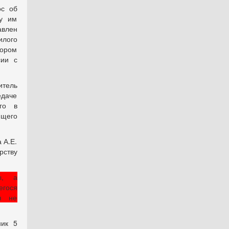
ос об
у им
авлен
илого
тором
сии с
тель
едаче
го в
ящего
 А.Е.
рству
ы, а
егося
я не
ник 5