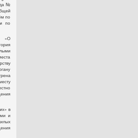
ода №
общей
ём по
 и по
а «О
ория
илыми
места
рству
гану
трена
месту
стно
щения
их» в
ими и
жилых
щения