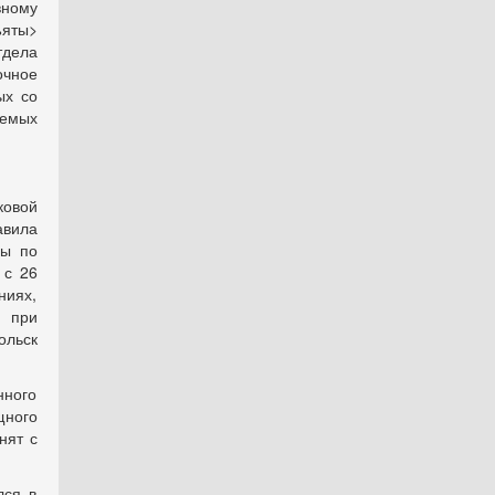
вному
ъяты>
тдела
чное
ых со
яемых
ковой
авила
бы по
 с 26
ниях,
м при
ольск
нного
щного
нят с
лся в