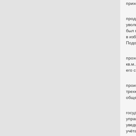
прих
прод
увол
был 
в из
Подо
прох
кв.м
его с
прои
трех
обще
гос
упра
увед
учё