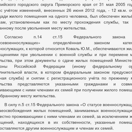
рийского городского округа Приморского края от 31 мая 2005 г
 с учётом изменений, внесенных 26 июня 2012 года, - 12 кв.м. 
ади жилого помещения на одного человека, был обеспечен жиль
ам, установленным как по месту прохождения службы, так
анному после увольнения месту жительства.
Согласно п.14 ст.15 Федерального закон
тусевоеннослужащих» определённая законом катег
нослужащих, к которой относится Коваль Ю.М., обеспечиваются ж
щениями при увольнении с военной службы и при перемене 
льства, при этом документы о сдаче жилых помещений Министе
роны Российской Федерации (иному федеральному ор
лнительной власти, в котором федеральным законом предусмо
ная служба) и снятии с регистрационного учёта по прежнему 
ельства представляются указанными гражданами и совме
ивающими с ними членами их семей при получении жилого поме
збранному месту жительства.
В силу п.5 ст.15 Федерального закона «О статусе военнослужащ
аеосвобождения жилых помещений, занимаемых военнослужащ
естно проживающими с ними членами их семей, за исключением 
щений, находящихся в их собственности, указанные поме
оставляются другим военнослужащим и членам их семей.