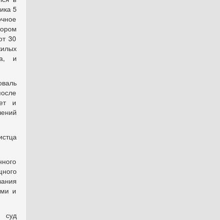
ика 5
очное
тором
от 30
илых
а, и
оваль
после
лет и
шений
истца
нного
щного
ания
ыми и
, суд