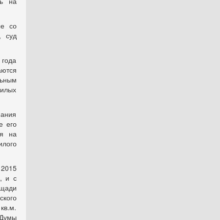
ть на
ые со
, суд
 года
ются
льным
илых
нания
е его
я на
илого
 2015
, и с
ощади
ского
кв.м.
 Думы