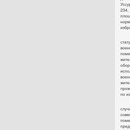
Уссу
234,
площ
норм
избр
ста
воен
поме
жите
обо
испо
воен
жит
прож
по и
случ
совм
поме
пред