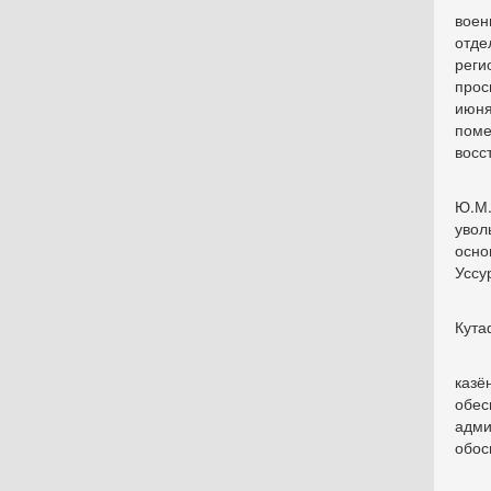
воен
отде
реги
прос
июн
пом
восс
Ю.М.
увол
осно
Уссу
Кута
казё
обе
адми
обос