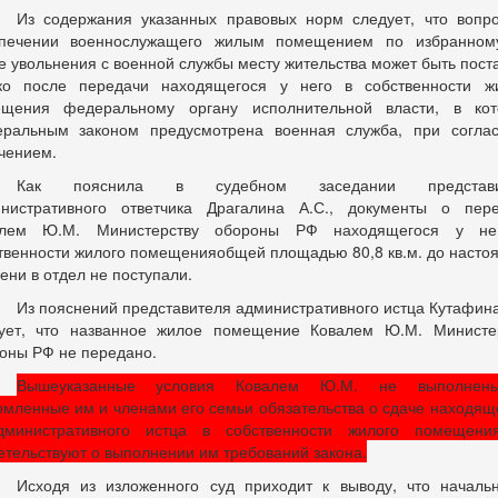
Из содержания указанных правовых норм следует, что вопр
спечении военнослужащего жилым помещением по избранном
е увольнения с военной службы месту жительства может быть пост
ко после передачи находящегося у него в собственности ж
щения федеральному органу исполнительной власти, в ко
ральным законом предусмотрена военная служба, при согла
чением.
Как пояснила в судебном заседании представи
нистративного ответчика Драгалина А.С., документы о пер
алем Ю.М. Министерству обороны РФ находящегося у не
твенности жилого помещенияобщей площадью 80,8 кв.м. до насто
ени в отдел не поступали.
Из пояснений представителя административного истца Кутафина
ует, что названное жилое помещение Ковалем Ю.М. Министе
оны РФ не передано.
Вышеуказанные условия Ковалем Ю.М. не выполнен
мленные им и членами его семьи обязательства о сдаче находящ
дминистративного истца в собственности жилого помещени
етельствуют о выполнении им требований закона.
Исходя из изложенного суд приходит к выводу, что началь