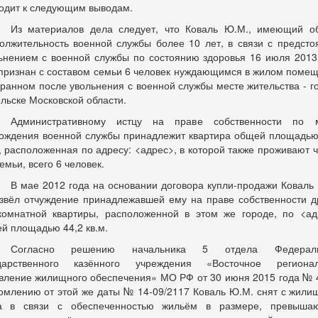
одит к следующим выводам.
Из материалов дела следует, что Коваль Ю.М., имеющий 
олжительность военной службы более 10 лет, в связи с предст
ьнением с военной службы по состоянию
здоровья 16
июля 2013
признан с составом семьи 6 человек нуждающимся в жилом поме
бранном после увольнения с военной службы месте жительства - г
льске Московской области.
Административному истцу на праве собственности по м
ождения военной службы принадлежит квартира общей площадью
., расположенная по адресу:
<адрес>
, в которой также проживают 
емьи, всего 6 человек.
В мае 2012 года на основании договора купли-продажи Коваль
звёл отчуждение принадлежавшей ему на праве собственности
д
комнатной
квартиры, расположенной в этом же городе, по
<ад
й площадью 44,2 кв.м.
Согласно решению начальника 5 отдела Федераль
ударственного казённого учреждения «Восточное регионал
вление жилищного обеспечения» МО РФ от 30 июня 2015 года № 
омлению от этой же даты № 14-09/2117 Коваль Ю.М. снят с жили
та в связи с обеспеченностью жильём в размере, превыша