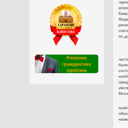
гарн
иско
Ков
Фед
реги
снят
по д
Решение
час
гражданских
боле
проблем
сост
нояб
пред
увол
Моск
казё
обес
назв