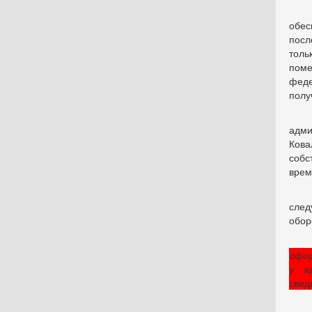
обе
посл
толь
поме
феде
полу
адми
Ков
собс
врем
след
обор
офор
у а
свид