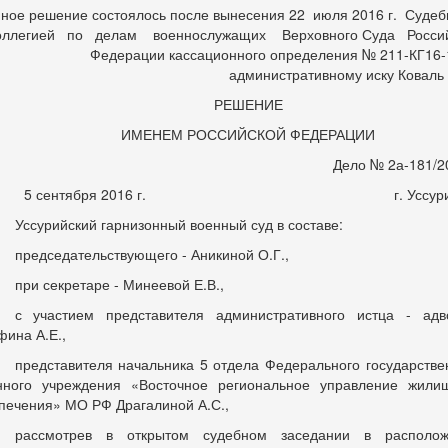
ное решение состоялось после вынесения 22 июля 2016 г. Суд
оллегией по делам военнослужащих Верховного Суда Росси
Федерации кассационного определения № 211-КГ16-
административному иску Коваль
РЕШЕНИЕ
ИМЕНЕМ РОССИЙСКОЙ ФЕДЕРАЦИИ
Дело № 2а-181/20
5 сентября 2016 г. г. Уссурий
Уссурийский гарнизонный военный суд в составе:
председательствующего - Аникиной О.Г.,
при секретаре - Минеевой Е.В.,
с участием представителя административного истца - адв
фина А.Е.,
представителя начальника 5 отдела Федерального государстве
нного учреждения «Восточное региональное управление жили
печения» МО РФ Драгалиной А.С.,
рассмотрев в открытом судебном заседании в располож