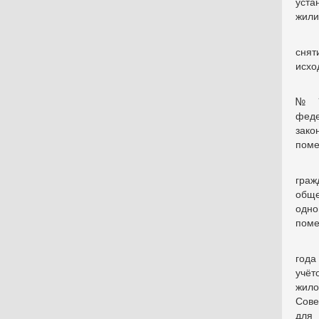
уста
жили
снят
исхо
№ 7
феде
зак
поме
граж
общ
одно
поме
года
учёт
жило
Сове
для 