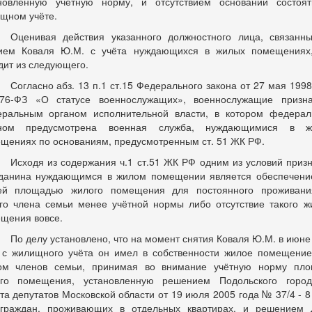
новленную учётную норму, и отсутствием оснований состоя
щном учёте.
Оценивая действия указанного должностного лица, связанн
ием Коваля Ю.М. с учёта нуждающихся в жилых помещениях
дит из следующего.
Согласно абз. 13 п.1 ст.15 Федерального закона от 27 мая 1998
6-ФЗ «О статусе военнослужащих», военнослужащие призна
ральным органом исполнительной власти, в котором федера
оном предусмотрена военная служба, нуждающимися в ж
щениях по основаниям, предусмотренным ст. 51 ЖК РФ.
Исходя из содержания ч.1 ст.51 ЖК РФ одним из условий приз
данина нуждающимся в жилом помещении является обеспечени
ей площадью жилого помещения для постоянного проживани
го члена семьи менее учётной нормы либо отсутствие такого ж
щения вовсе.
По делу установлено, что на момент
снятия Коваля
Ю.М. в июне
 с жилищного учёта он имел в собственности жилое помещение
ом членов семьи, принимая во внимание учётную норму пл
го помещения, установленную решением Подольского город
та депутатов Московской области от 19 июля 2005 года № 37/4 - 8 
граждан, проживающих в отдельных квартирах, и решением