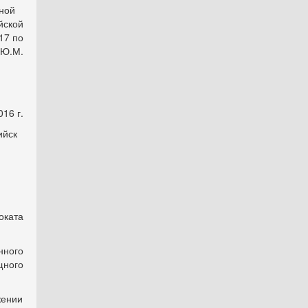
ебной
йской
17 по
 Ю.М.
16 г.
ск
оката
нного
щного
ении