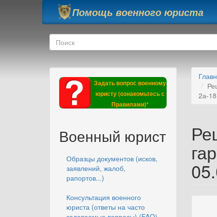
Перейти к основному содержанию
Помощь военного юриста
Форма поиска
Поиск
Глав
Задать вопрос военному
Ре
юристу (ознакомьтесь с
2а-18
Правилами)*
Ре
Военный юрист
гар
Образцы документов (исков,
05.
заявлений, жалоб,
рапортов...)
Консультация военного
юриста (ответы на часто
задаваемые вопросы) (FAQ)