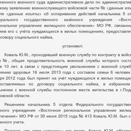
изонного военного суда административное дело по администрати
вому заявлению военнослужащего войсковой части
№
<данные из
аля
<данные изъяты>
об оспаривании действий начальника 5 о
ерального государственного казённого учреждения «Восто
ональное управление жилищного обеспечения» МО РФ, связанн
ием его с учёта нуждающихся в жилых помещениях, предоставл
оговору социального найма,
установил:
Коваль Ю.М., проходивший военную службу по контракту в войс
ти
№
, общая продолжительность военной службы которого сост
е 10 лет, в связи с предстоящим увольнением с военной служ
оянию здоровья 16 июля 2013 года с составом семьи 6 человек
ря 2012 года был принят на учёт нуждающихся в жилых помеще
оставляемых по договору социального найма, в избранно
ьнении с военной службы постоянном месте жительства в г.Под
овской области.
Решением начальника 5 отдела Федерального государстве
нного учреждения «Восточное региональное управление жили
печения» МО РФ от 30 июня 2015 года № 413 Коваль Ю.М. был с
анного учета.
Полагая, что этим нарушены его права, Коваль Ю.М. обрати