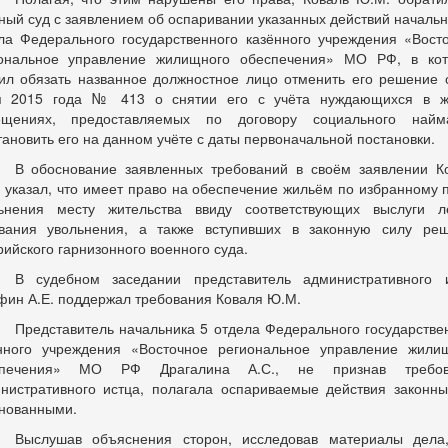
ный суд с заявлением об оспаривании указанных действий начальн
ла Федерального государственного казённого учреждения «Вост
ональное управление жилищного обеспечения» МО РФ, в ко
ил обязать названное должностное лицо отменить его решение 
я 2015 года № 413 о снятии его с учёта нуждающихся в ж
ещениях, предоставляемых по договору социального найм
тановить его на данном учёте с даты первоначальной постановки.
В обоснование заявленных требований в своём заявлении К
 указал, что имеет право на обеспечение жильём по избранному 
ьнения месту жительства ввиду соответствующих выслуги 
вания увольнения, а также вступивших в законную силу ре
рийского гарнизонного военного суда.
В судебном заседании представитель административного 
фин А.Е. поддержал требования Коваля Ю.М.
Представитель начальника 5 отдела Федерального государстве
нного учреждения «Восточное региональное управление жили
спечения» МО РФ Драгалина А.С., не признав требов
нистративного истца, полагала оспариваемые действия законн
нованными.
Выслушав объяснения сторон, исследовав материалы дела