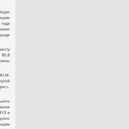
общую
оящим
 года
щении
ороде
есту
 80,8
члены
 Ю.М.
ругой
рес>
,
ного
ьное
413 и
щного
ющем