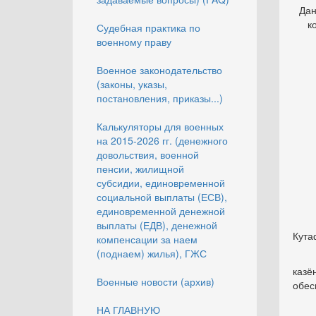
Дан
к
Судебная практика по
военному праву
Военное законодательство
(законы, указы,
постановления, приказы...)
Калькуляторы для военных
на 2015-2026 гг. (денежного
довольствия, военной
пенсии, жилищной
субсидии, единовременной
социальной выплаты (ЕСВ),
единовременной денежной
выплаты (ЕДВ), денежной
Кута
компенсации за наем
(поднаем) жилья), ГЖС
казё
Военные новости (архив)
обес
НА ГЛАВНУЮ