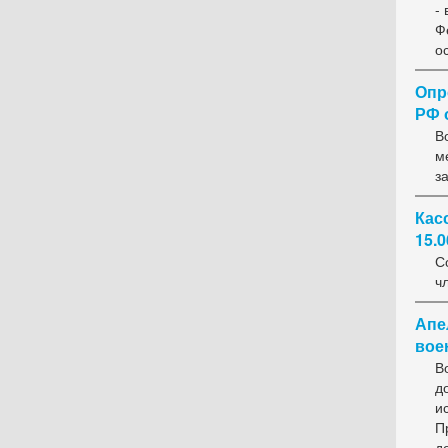
-
Ф
о
Опр
РФ о
В
м
з
Кас
15.0
С
ч
Апе
вое
В
д
и
П
д