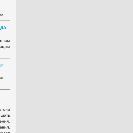
ва.
уда
анном
сацию
от
ан
о она
ешать
ения.
авил,
идов