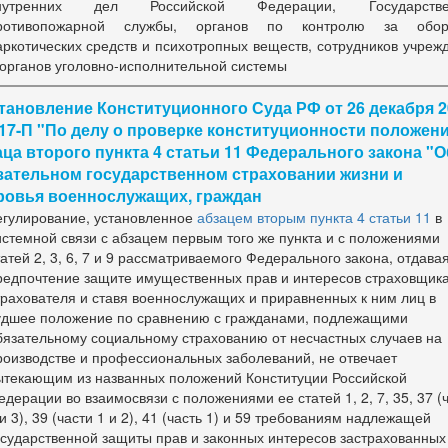
нутренних дел Российской Федерации, Государстве
ротивопожарной службы, органов по контролю за обор
аркотических средств и психотропных веществ, сотрудников учреж
 органов уголовно-исполнительной системы
тановление Конституционного Суда РФ от 26 декабря 2
N 17-П "По делу о проверке конституционности положен
аца второго пункта 4 статьи 11 Федерального закона "О
зательном государственном страховании жизни и
ровья военнослужащих, граждан
егулирование, установленное
абзацем вторым пункта 4 статьи 11
в
истемной связи с
абзацем первым
того же пункта и с положениями
татей 2
,
3
,
6
,
7
и
9
рассматриваемого Федерального закона, отдава
редпочтение защите имущественных прав и интересов страховщика
трахователя и ставя военнослужащих и приравненных к ним лиц в
удшее положение по сравнению с гражданами, подлежащими
бязательному социальному страхованию от несчастных случаев на
роизводстве и профессиональных заболеваний, не отвечает
ытекающим из названных положений Конституции Российской
едерации во взаимосвязи с положениями ее
статей 1
,
2
,
7
,
35
, 37 (
и
3
), 39 (
части 1
и
2
), 41 (
часть 1
) и
59
требованиям надлежащей
осударственной защиты прав и законных интересов застрахованных