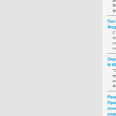
В
ф
Пос
Феде
С
о
с
с
Опр
N 4
"
м
н
Ф
Реш
Пра
осн
пом