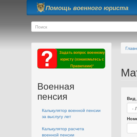
Перейти к основному содержанию
Помощь военного юриста
Форма поиска
Поиск
Глав
Задать вопрос военному
юристу (ознакомьтесь с
Правилами)*
Ма
Военная
пенсия
Вид 
Калькулятор военной пенсии
за выслугу лет
Номе
Калькулятор расчета
военной пенсии