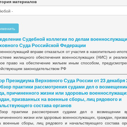
гория материалов
именить
еделение Судебной коллегии по делам военнослужащ
ховного Суда Российской Федерации
оеннослужащий вправе отказаться от участия в накопительно-ипот
истеме жилищного обеспечения военнослужащих (НИС) и реализ
вое право на обеспечение жильем иным способом, предусмотр
ействующим законодательством РФ
ор Президиума Верховного Суда России от 23 декабря 
"Обзор практики рассмотрения судами дел о возмещени
да, причиненного жизни или здоровью военнослужащи
ждан, призванных на военные сборы, лиц рядового и
альствующего состава органов
бзор практики рассмотрения судами дел о возмещении вр
ричиненного жизни или здоровью военнослужащих, граждан, призв
а военные сборы, лиц рядового и начальствующего состава ор