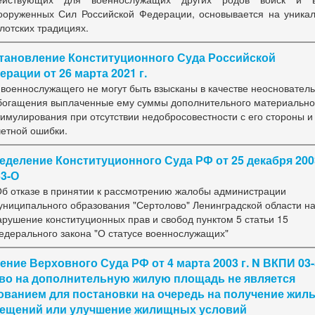
ооруженных Сил Российской Федерации, основывается на уника
лотских традициях.
тановление Конституционного Суда Российской
рации от 26 марта 2021 г.
 военнослужащего не могут быть взысканы в качестве неоснователь
богащения выплаченные ему суммы дополнительного материально
тимулирования при отсутствии недобросовестности с его стороны и
четной ошибки.
еделение Конституционного Суда РФ от 25 декабря 2003
53-О
Об отказе в принятии к рассмотрению жалобы администрации
униципального образования "Сертолово" Ленинградской области н
арушение конституционных прав и свобод пунктом 5 статьи 15
едерального закона "О статусе военнослужащих"
ение Верховного Суда РФ от 4 марта 2003 г. N ВКПИ 03-
во на дополнительную жилую площадь не является
ованием для постановки на очередь на получение жил
ещений или улучшение жилищных условий