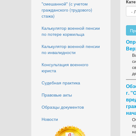
Кате
"смешанной" (с учетом
гражданского (трудового)
стажа)
Калькулятор военной пенсии
Пр
по потере кормильца
Опр
Калькулятор военной пенсии
Вер
по инвалидности
В
с
Консультация военного
с
юриста
д
Судебная практика
Обз
г. 
Правовые акты
вре
гра
Образцы документов
нач
Новости
О
п
н