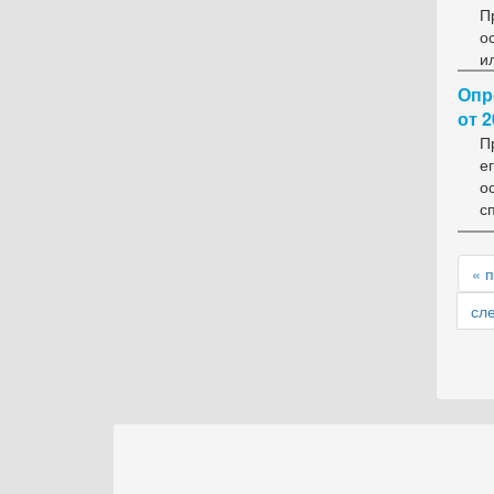
П
о
и
Опр
от 2
П
е
о
с
« 
сл