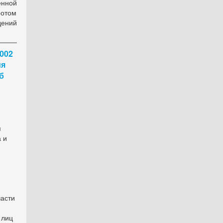
нной
отом
дений
002
ия
б
я
 и
части
 лиц