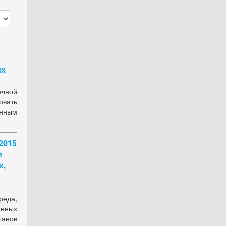
их
ечной
овать
енным
2015
и
х,
еда,
анных
ганов