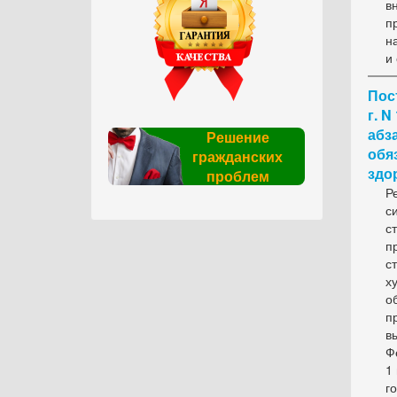
в
п
н
и
Пос
г. 
абз
Решение
обя
гражданских
здо
проблем
Р
с
с
п
с
х
о
п
в
Ф
1
г