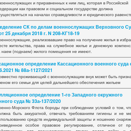
 военнослужащих и приравненных к ним лиц, которая в Российской
едерации как правовом и социальном государстве должна
существляться на началах справедливости и юридического равенст
еделение СК по делам военнослужащих Верховного С
т 25 декабря 2018 г. N 208-КГ18-19
оеннослужащие, реализовавшие право на получение жилья в избр
есте жительства, права на служебное жилье и денежную компен
а наем (поднаем) жилого помещения не имеют.
сационное определение Кассационного военного суда 
6.2021 № 88а-1127/2021
овместно проживающий с военнослужащим внук может быть призн
леном его семьи для целей дальнейшего обеспечения жильем
лляционное определение 1-го Западного окружного
нного суда № 33а-137/2020
оенно-Морского Флота бороды при соблюдении условий о том, чт
олжна быть аккуратной, отвечать требованиям гигиены и не м
спользованию средств индивидуальной защиты и ношению снаряж
риведенное особое правовое регулирование, отличное от пр
ействующих для военнослужащих других родов войск и в