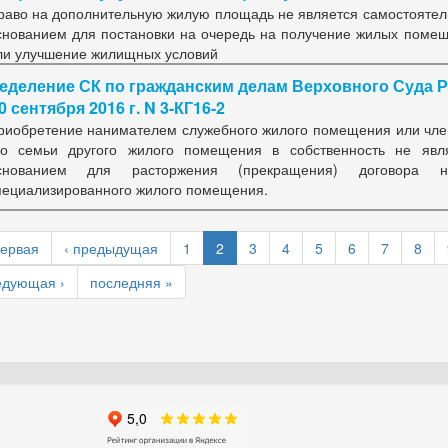
раво на дополнительную жилую площадь не является самостояте
снованием для постановки на очередь на получение жилых поме
ли улучшение жилищных условий
еделение СК по гражданским делам Верховного Суда 
0 сентября 2016 г. N 3-КГ16-2
риобретение нанимателем служебного жилого помещения или чл
го семьи другого жилого помещения в собственность не явл
снованием для расторжения (прекращения) договора н
пециализированного жилого помещения.
первая
‹ предыдущая
1
2
3
4
5
6
7
8
едующая ›
последняя »