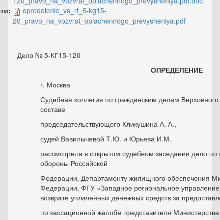
120_pravo_na_vozvrat_oplachennogo_prevysheniya.pdf.doc
ати:
opredelenie_vs_rf_5-kg15-
20_pravo_na_vozvrat_oplachennogo_prevysheniya.pdf
Дело № 5-КГ15-120
ОПРЕДЕЛЕНИЕ
г. Москва 22 сентя
Судебная коллегия по гражданским делам Верховного
составе
председательствующего Кликушина А. А.,
судей Вавилычевой Т.Ю. и Юрьева И.М.
рассмотрела в открытом судебном заседании дело по
обороны Российской
Федерации, Департаменту жилищного обеспечения Ми
Федерации, ФГУ «Западное региональное управление
возврате уплаченных денежных средств за предоста
по кассационной жалобе представителя Министерств