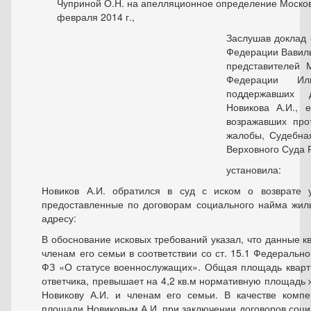
Чуприной О.Н. на апелляционное определение Московс
февраля 2014 г.,
Заслушав доклад 
Федерации Вавилы
представителей 
Федерации Ил
поддержавших 
Новикова А.И., е
возражавших про
жалобы, Судебна
Верховного Суда 
установила:
Новиков А.И. обратился в суд с иском о возврате 
предоставленные по договорам социального найма жи
адресу:
В обоснование исковых требований указал, что данные 
членам его семьи в соответствии со ст. 15.1 Федерально
ФЗ «О статусе военнослужащих». Общая площадь кварти
ответчика, превышает на 4,2 кв.м нормативную площадь
Новикову А.И. и членам его семьи. В качестве комп
площади Новиковым А.И. при заключении договоров с