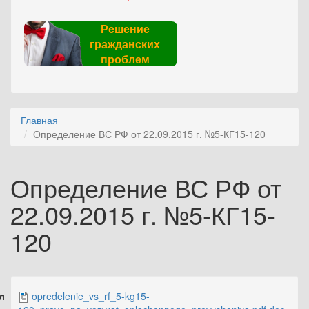
Решение
гражданских
проблем
Главная
Определение ВС РФ от 22.09.2015 г. №5-КГ15-120
Определение ВС РФ от
22.09.2015 г. №5-КГ15-
120
л
opredelenie_vs_rf_5-kg15-