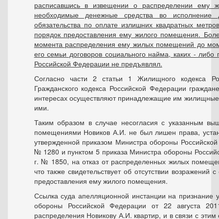
расписавшись в извещении о распределении ему ж
необходимые денежные средства во исполнение 
обязательства по оплате излишних квадратных метров
порядок предоставления ему жилого помещения. Более
момента распределения ему жилых помещений до мом
его семьи договоров социального найма, каких - либо
Российской Федерации не предъявлял.
Согласно части 2 статьи 1 Жилищного кодекса Ро
Гражданского кодекса Российской Федерации граждан
интересах осуществляют принадлежащие им жилищные 
ими.
Таким образом в случае несогласия с указанным в
помещениями Новиков А.И. не был лишен права, устан
утвержденной приказом Министра обороны Российской 
№ 1280 и пунктом 5 приказа Министра обороны Российс
г. № 1850, на отказ от распределенных жилых помещен
что также свидетельствует об отсутствии возражений с
предоставления ему жилого помещения.
Ссылка суда апелляционной инстанции на признание 
обороны Российской Федерации от 22 августа 2
распределения Новикову А.И. квартир, и в связи с этим