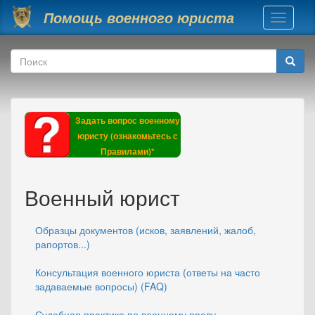
Перейти к основному содержанию
Помощь военного юриста
Toggle
navigati
Форма поиска
Поиск
Задать вопрос военному
юристу (ознакомьтесь с
Правилами)*
Военный юрист
Образцы документов (исков, заявлений, жалоб,
рапортов...)
Консультация военного юриста (ответы на часто
задаваемые вопросы) (FAQ)
Судебная практика по военному праву