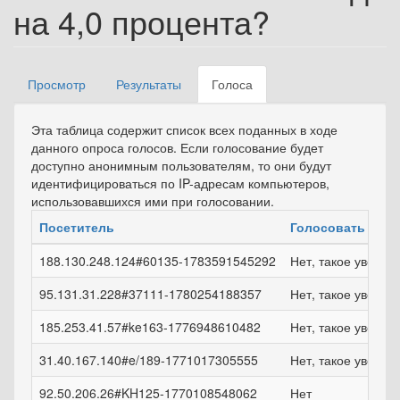
на 4,0 процента?
Просмотр
Результаты
Голоса
(активная
Главные вкладки
вкладка)
Эта таблица содержит список всех поданных в ходе
данного опроса голосов. Если голосование будет
доступно анонимным пользователям, то они будут
идентифицироваться по IP-адресам компьютеров,
использовавшихся ими при голосовании.
Посетитель
Голосовать
188.130.248.124#60135-1783591545292
Нет, такое увели
95.131.31.228#37111-1780254188357
Нет, такое увели
185.253.41.57#ke163-1776948610482
Нет, такое увели
31.40.167.140#e/189-1771017305555
Нет, такое увели
92.50.206.26#KH125-1770108548062
Нет