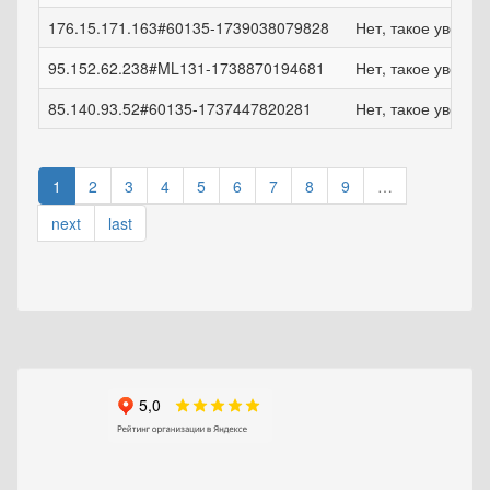
176.15.171.163#60135-1739038079828
Нет, такое увели
95.152.62.238#ML131-1738870194681
Нет, такое увели
85.140.93.52#60135-1737447820281
Нет, такое увели
1
2
3
4
5
6
7
8
9
…
next
last