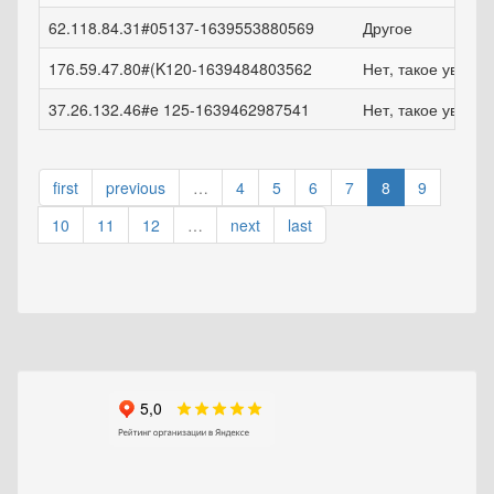
62.118.84.31#05137-1639553880569
Другое
176.59.47.80#(K120-1639484803562
Нет, такое увели
37.26.132.46#e 125-1639462987541
Нет, такое увели
first
previous
…
4
5
6
7
8
9
10
11
12
…
next
last