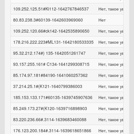
109.252.125.51#Ki112-1642767846537
Нет, такое увели
80.83.238.3#60139-1642603969060
Нет
109.252.120.66#ck142-1642535890650
Нет, такое увели
178.216.222.223#ML131-1642180533335
Нет, такое увели
95.32.212.174#) 135-1642051261747
Нет, такое увели
93.157.255.161# C134-1641299308715
Нет, такое увели
85.174.97.181#84190-1641060257362
Нет, такое увели
37.214.25.1#(K121-1640799386003
Нет, такое увели
185.153.133.171#60135-1639745907636
Нет, такое увели
85.249.173.27#(K120-1639716898903
Нет, такое увели
83.220.236.66#.3114-1639683460088
Нет, такое увели
176.123.200.184#.3114-1639618651866
Нет, такое увели