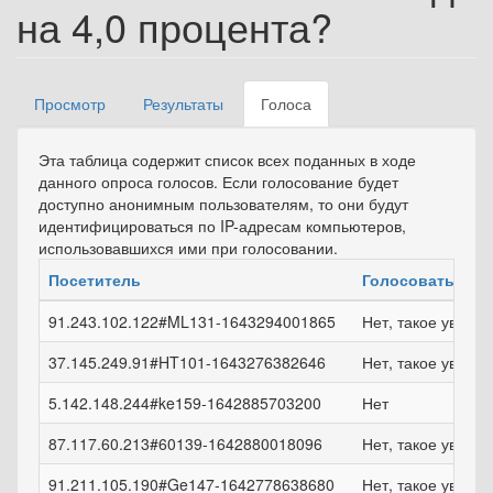
на 4,0 процента?
Просмотр
Результаты
Голоса
(активная
Главные вкладки
вкладка)
Эта таблица содержит список всех поданных в ходе
данного опроса голосов. Если голосование будет
доступно анонимным пользователям, то они будут
идентифицироваться по IP-адресам компьютеров,
использовавшихся ими при голосовании.
Посетитель
Голосовать
91.243.102.122#ML131-1643294001865
Нет, такое увели
37.145.249.91#HT101-1643276382646
Нет, такое увели
5.142.148.244#ke159-1642885703200
Нет
87.117.60.213#60139-1642880018096
Нет, такое увели
91.211.105.190#Ge147-1642778638680
Нет, такое увели