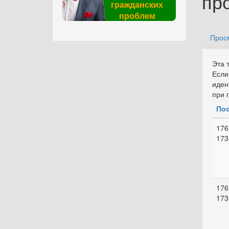
пр
гражданских
проблем
Прос
Гла
Эта 
Если
иден
при 
Пос
176
173
176
173