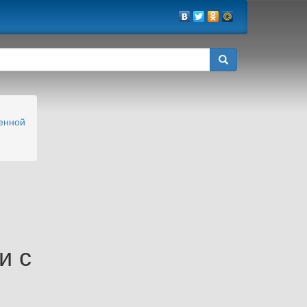
енной
и с