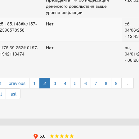
денежного довольствия выше
уровня инфляции
25.185.143#ke157-
Нет
сб,
2396578958
04/06/
- 12:43
.176.69.252#.0197-
Нет
пн,
1942113474
04/01/
- 06:28
t
previous
1
2
3
4
5
6
7
8
9
…
t
last