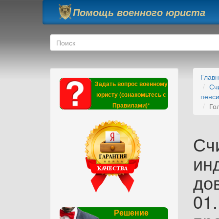
Перейти к основному содержанию
Помощь военного юриста
Форма поиска
Поиск
Глав
Задать вопрос военному
Сч
юристу (ознакомьтесь с
пенси
Правилами)*
Го
Сч
ин
до
01.
Решение