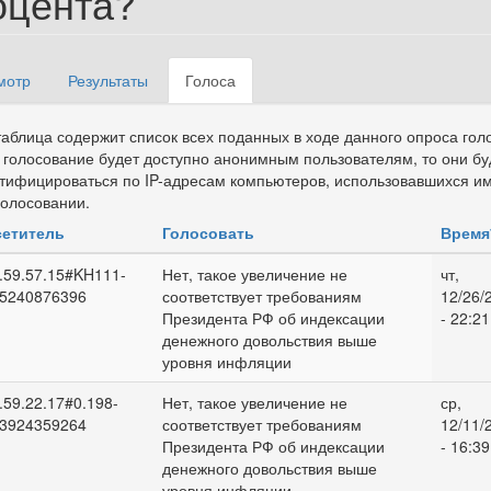
оцента?
мотр
Результаты
Голоса
(активная
вные вкладки
вкладка)
таблица содержит список всех поданных в ходе данного опроса гол
 голосование будет доступно анонимным пользователям, то они бу
тифицироваться по IP-адресам компьютеров, использовавшихся и
голосовании.
етитель
Голосовать
Время
.59.57.15#KH111-
Нет, такое увеличение не
чт,
5240876396
соответствует требованиям
12/26/
Президента РФ об индексации
- 22:21
денежного довольствия выше
уровня инфляции
.59.22.17#0.198-
Нет, такое увеличение не
ср,
3924359264
соответствует требованиям
12/11/
Президента РФ об индексации
- 16:39
денежного довольствия выше
уровня инфляции