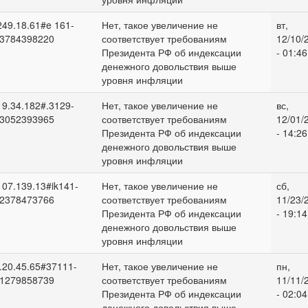
249.18.61#e 161-
Нет, такое увеличение не
вт,
3784398220
соответствует требованиям
12/10/
Президента РФ об индексации
- 01:46
денежного довольствия выше
уровня инфляции
19.34.182#.3129-
Нет, такое увеличение не
вс,
3052393965
соответствует требованиям
12/01/
Президента РФ об индексации
- 14:26
денежного довольствия выше
уровня инфляции
107.139.13#ik141-
Нет, такое увеличение не
сб,
2378473766
соответствует требованиям
11/23/
Президента РФ об индексации
- 19:14
денежного довольствия выше
уровня инфляции
.20.45.65#37111-
Нет, такое увеличение не
пн,
1279858739
соответствует требованиям
11/11/
Президента РФ об индексации
- 02:04
денежного довольствия выше