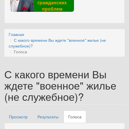
гражданских
проблем
Главная
С какого времени Вы ждете "военное" жилье (не
служебное)?
Голоса
С какого времени Вы
ждете "военное" жилье
(не служебное)?
Просмотр
Результаты
Голоса
(активная
Главные вкладки
вкладка)