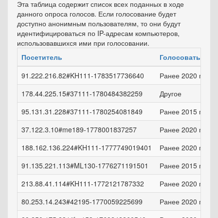
Эта таблица содержит список всех поданных в ходе
данного опроса голосов. Если голосование будет
доступно анонимным пользователям, то они будут
идентифицироваться по IP-адресам компьютеров,
использовавшихся ими при голосовании.
Посетитель
Голосовать
91.222.216.82#KH111-1783517736640
Ранее 2020 года
178.44.225.15#37111-1780484382259
Другое
95.131.31.228#37111-1780254081849
Ранее 2015 года
37.122.3.10#me189-1778001837257
Ранее 2020 года
188.162.136.224#KH111-1777749019401
Ранее 2020 года
91.135.221.113#ML130-1776271191501
Ранее 2015 года
213.88.41.114#KH111-1772121787332
Ранее 2020 года
80.253.14.243#42195-1770059225699
Ранее 2020 года