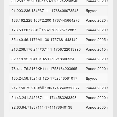
89.250.175.231#ke153-1769242260540
Ранее 2020 года
91.203.236.134#37111-1768408073543
Другое
188.162.228.163#2.200-1767445664276
Ранее 2020 года
176.59.207.86# G156-1765625712887
Ранее 2020 года
85.140.46.117#ML130-1757681448149
Ранее 2005 года
213.208.176.244#37111-1756722013990
Ранее 2015 года
62.118.92.70#13192-1753218606954
Ранее 2020 года
78.41.176.216#KH111-1753164203695
Ранее 2020 года
185.24.58.152#KH125-1752846581017
Другое
217.150.72.216#ML130-1746543556377
Ранее 2020 года
5.143.241.245#37111-1744583263893
Ранее 2020 года
92.63.64.71#37111-1744178640138
Ранее 2005 года