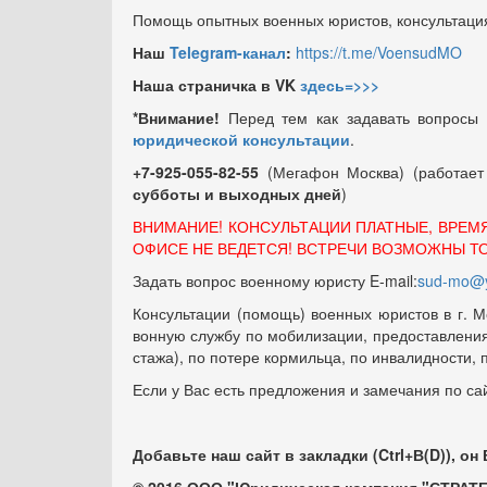
Помощь опытных военных юристов, консультация
Наш
Telegram-канал
:
https://t.me/VoensudMO
Наша страничка в VK
здесь=>>>
*Внимание!
Перед тем как задавать вопросы
юридической консультации
.
+7-925-055-82-55
(Мегафон Москва) (работае
субботы и выходных
дней
)
ВНИМАНИЕ! КОНСУЛЬТАЦИИ ПЛАТНЫЕ, ВРЕМ
ОФИСЕ НЕ ВЕДЕТСЯ! ВСТРЕЧИ ВОЗМОЖНЫ Т
Задать вопрос военному юристу E-mail:
sud-mo@y
Консультации (помощь) военных юристов в г. М
вонную службу по мобилизации, предоставления 
стажа), по потере кормильца, по инвалидности,
Если у Вас есть предложения и замечания по са
Добавьте наш сайт в закладки (Ctrl+В(D)), он