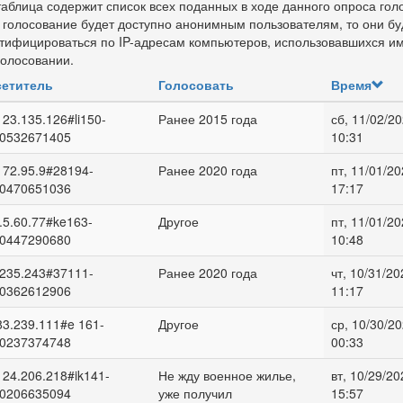
таблица содержит список всех поданных в ходе данного опроса гол
 голосование будет доступно анонимным пользователям, то они бу
тифицироваться по IP-адресам компьютеров, использовавшихся и
голосовании.
етитель
Голосовать
Время
123.135.126#li150-
Ранее 2015 года
сб, 11/02/20
0532671405
10:31
172.95.9#28194-
Ранее 2020 года
пт, 11/01/20
0470651036
17:17
.5.60.77#ke163-
Другое
пт, 11/01/20
0447290680
10:48
.235.243#37111-
Ранее 2020 года
чт, 10/31/20
0362612906
11:17
83.239.111#e 161-
Другое
ср, 10/30/20
0237374748
00:33
124.206.218#ik141-
Не жду военное жилье,
вт, 10/29/20
0206635094
уже получил
15:57