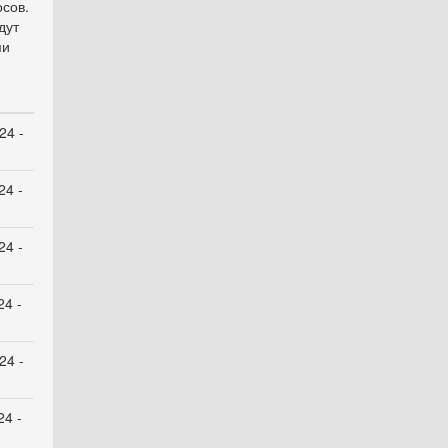
осов.
дут
ми
24 -
24 -
24 -
24 -
24 -
24 -