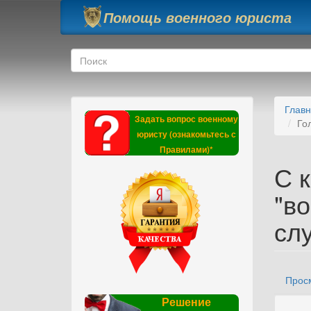
Перейти к основному содержанию
Помощь военного юриста
Форма поиска
Поиск
Глав
Задать вопрос военному
Го
юристу (ознакомьтесь с
Правилами)*
С 
"в
сл
Прос
Гла
Решение