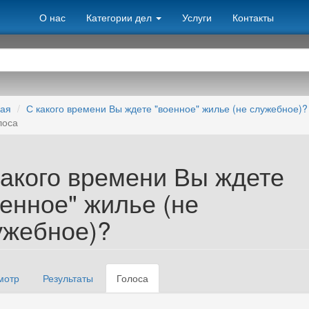
О нас
Категории дел
Услуги
Контакты
ная
С какого времени Вы ждете "военное" жилье (не служебное)?
лоса
какого времени Вы ждете
оенное" жилье (не
ужебное)?
мотр
Результаты
Голоса
(активная
вные вкладки
вкладка)