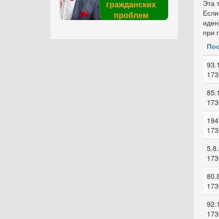
Эта 
гражданских
Если
проблем
иден
при 
Пос
93.
173
85.
173
194
173
5.8
173
80.
173
92.
173