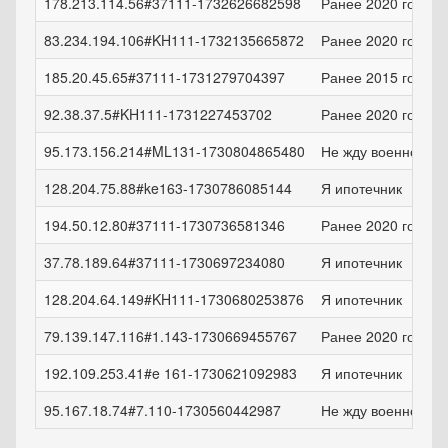
178.213.114.56#37111-1732626682598
Ранее 2020 года
83.234.194.106#KH111-1732135665872
Ранее 2020 года
185.20.45.65#37111-1731279704397
Ранее 2015 года
92.38.37.5#KH111-1731227453702
Ранее 2020 года
95.173.156.214#ML131-1730804865480
Не жду военное жи
128.204.75.88#ke163-1730786085144
Я ипотечник
194.50.12.80#37111-1730736581346
Ранее 2020 года
37.78.189.64#37111-1730697234080
Я ипотечник
128.204.64.149#KH111-1730680253876
Я ипотечник
79.139.147.116#1.143-1730669455767
Ранее 2020 года
192.109.253.41#e 161-1730621092983
Я ипотечник
95.167.18.74#7.110-1730560442987
Не жду военное жи