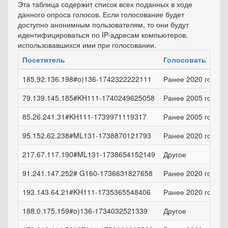
Эта таблица содержит список всех поданных в ходе
данного опроса голосов. Если голосование будет
доступно анонимным пользователям, то они будут
идентифицироваться по IP-адресам компьютеров,
использовавшихся ими при голосовании.
Посетитель
Голосовать
185.92.136.198#o)136-1742322222111
Ранее 2020 года
79.139.145.185#KH111-1740249625058
Ранее 2005 года
85.26.241.31#KH111-1739971119317
Ранее 2005 года
95.152.62.238#ML131-1738870121793
Ранее 2020 года
217.67.117.190#ML131-1738654152149
Другое
91.241.147.252# G160-1736631827658
Ранее 2020 года
193.143.64.21#KH111-1735365548406
Ранее 2020 года
188.0.175.159#o)136-1734032521339
Другое