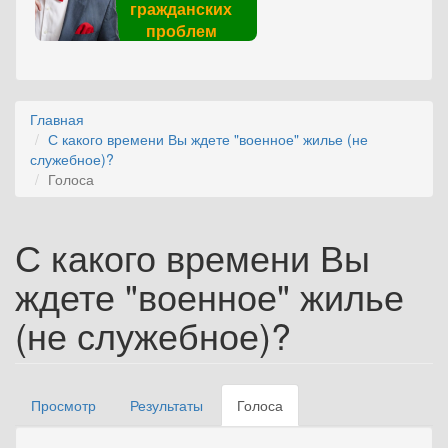
гражданских
проблем
Главная
С какого времени Вы ждете "военное" жилье (не
служебное)?
Голоса
С какого времени Вы
ждете "военное" жилье
(не служебное)?
Просмотр
Результаты
Голоса
(активная
Главные вкладки
вкладка)