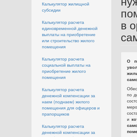
ну
Калькулятор жилищной
по
субсидии
в о
Калькулятор расчета
единовременной денежной
са
выплаты на приобретение
или строительство жилого
помещения
Калькулятор расчета
О п
социальной выплаты на
уво
приобретение жилого
жилы
помещения
сам
Обес
Калькулятор расчета
по д
денежной компенсации за
сос
наем (поднаем) жилого
мер
помещения для офицеров и
сост
прапорщиков
и
ко
сам
Калькулятор расчета
пом
денежной компенсации за