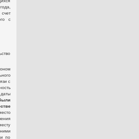
щихся
года,
 счет
ого с
ьство
коном
ьного
язи с
ность
 даты
 были
стве
место
ления
месту
 ними
ли по