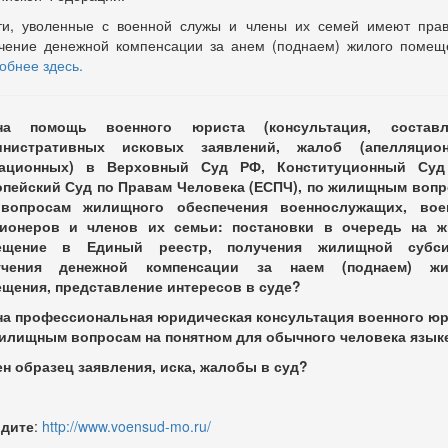
ти, уволенные с военной служы и члены их семей имеют пра
чение денежной компенсации за анем (поднаем) жилого помещ
обнее здесь.
на помощь военного юриста (консультация, составл
инистративных исковых заявлений, жалоб (апелляцион
сационных) в Верховный Суд РФ, Конституционный Суд
пейский Суд по Правам Человека (ЕСПЧ), по жилищным воп
 вопросам жилищного обеспечения военнослужащих, вое
сионеров и членов их семьи: постановки в очередь на ж
ещение в Единый реестр, получения жилищной субси
учения денежной компенсации за наем (поднаем) жи
щения, представление интересов в суде?
а профессиональная юридическая консультация военного юр
илищным вопросам на понятном для обычного человека язык
н образец заявления, иска, жалобы в суд?
дите
:
http://www.voensud-mo.ru/