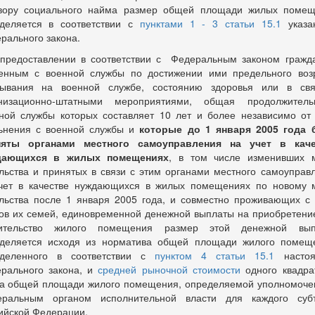
вору социального найма размер общей площади жилых поме
деляется в соответствии с
пунктами 1 - 3 статьи 15.1
указа
рального закона.
предоставлении в соответствии с Федеральным законом гражд
енным с военной службы по достижении ими предельного воз
ывания на военной службе, состоянию здоровья или в св
низационно-штатными мероприятиями, общая продолжитель
ной службы которых составляет 10 лет и более независимо от
ьнения с военной службы и
которые до 1 января 2005 года
няты органами местного самоуправления на учет в каче
дающихся в жилых помещениях
, в том числе изменивших 
льства и принятых в связи с этим органами местного самоуправ
чет в качестве нуждающихся в жилых помещениях по новому 
льства после 1 января 2005 года, и совместно проживающих с
ов их семей, единовременной денежной выплаты на приобретени
оительство жилого помещения размер этой денежной вып
деляется исходя из норматива общей площади жилого помещ
еделенного в соответствии с
пунктом 4 статьи 15.1
настоя
рального закона, и
средней рыночной стоимости
одного квадра
а общей площади жилого помещения, определяемой уполномоч
ральным органом исполнительной власти для каждого суб
ийской Федерации.