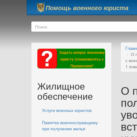
Перейти к основному содержанию
Помощь военного юриста
Форма поиска
Поиск
Глав
Задать вопрос военному
О 
юристу (ознакомьтесь с
с вое
Правилами)*
1 янв
Жилищное
О 
обеспечение
по
ув
Услуги военных юристов
вс
Памятка военнослужащему
при получении жилья