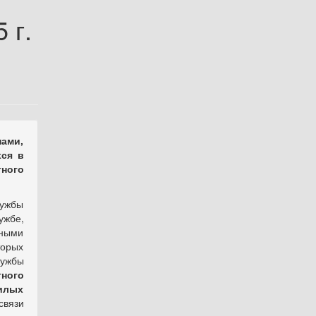
 г.
ами,
ся в
тного
лужбы
ужбе,
ными
орых
лужбы
тного
илых
связи