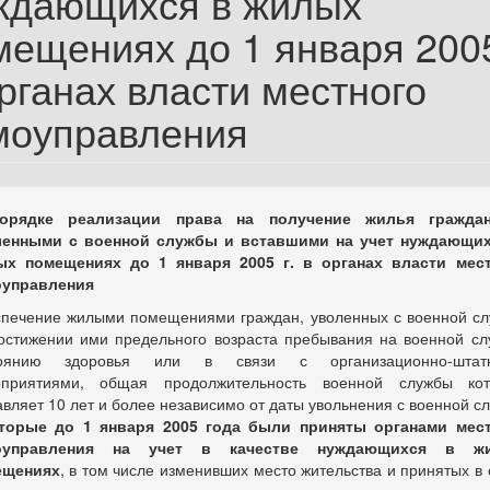
ждающихся в жилых
мещениях до 1 января 2005
рганах власти местного
моуправления
орядке реализации права на получение жилья граждан
ленными с военной службы и вставшими на учет нуждающих
х помещениях до 1 января 2005 г. в органах власти мес
оуправления
печение жилыми помещениями граждан, уволенных с военной с
остижении ими предельного возраста пребывания на военной сл
тоянию здоровья или в связи с организационно-штат
оприятиями, общая продолжительность военной службы кот
авляет 10 лет и более независимо от даты увольнения с военной с
торые до 1 января 2005 года были приняты органами мес
оуправления на учет в качестве нуждающихся в ж
ещениях
, в том числе изменивших место жительства и принятых в 