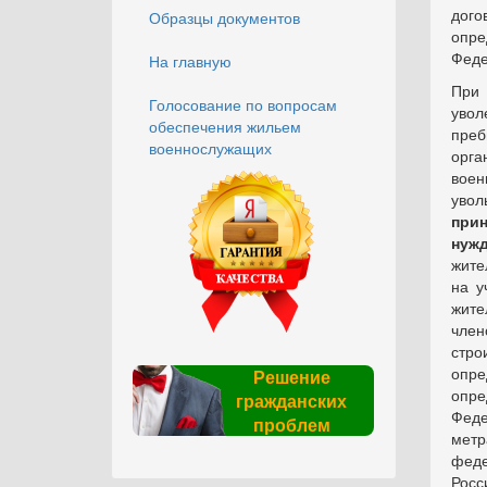
дого
Образцы документов
опре
Феде
На главную
При 
Голосование по вопросам
увол
обеспечения жильем
преб
военнослужащих
орга
воен
увол
при
нуж
жите
на у
жите
член
стр
опре
Решение
опр
гражданских
Феде
проблем
метр
феде
Росс