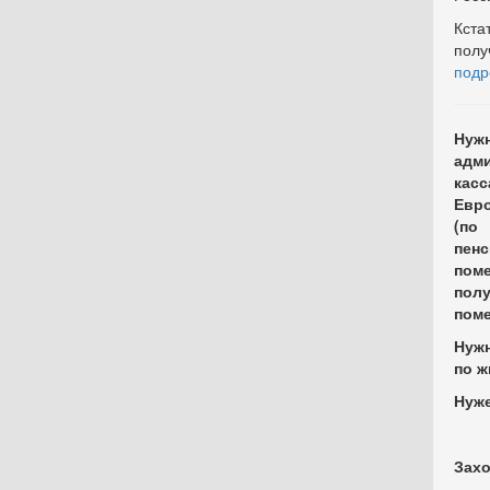
Кста
полу
подр
Нуж
адм
кас
Евро
(по
пен
пом
пол
поме
Нужн
по ж
Нуже
Захо