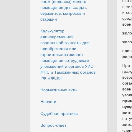
с эт
наем (поднаем) жилого
в жи
помещения для солдат,
и со
сержантов, матросов и
сред
старшин
воен
Калькулятор
жило
единовременной
жило
социальной выплаты для
приобретения или
един
строительства жилого
жило
помещения сотрудникам
При 
учреждений и органов УИС,
граж
ФПС и Таможенных органов
возр
РФ и ФСКН
орга
воен
Нормативные акты
увол
при
Новости
нуж
жите
Судебная практика
на у
жите
Вопрос-ответ
член