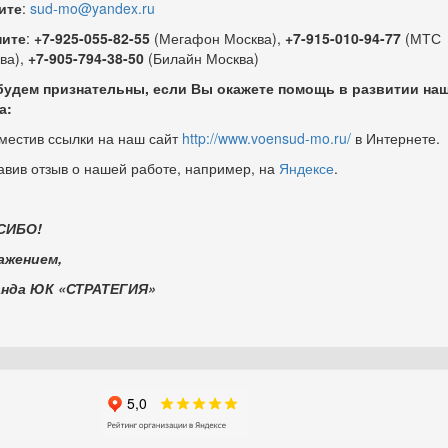
ите
:
sud-mo@yandex.ru
ните
:
+7-925-055-82-55
(Мегафон Москва),
+7-915-010-94-77
(МТС
ва),
+7-905-794-38-50
(Билайн Москва)
удем признательны, если Вы окажете помощь в развитии на
а:
зместив ссылки на наш сайт
http://www.voensud-mo.ru/
в Интернете.
тавив отзыв о нашей работе, например, на
Яндексе
.
СИБО!
ажением,
анда ЮК «СТРАТЕГИЯ»