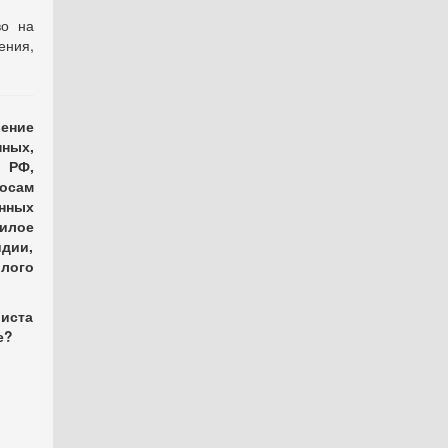
во на
ения,
ение
ных,
 РФ,
росам
нных
илое
дии,
лого
иста
е?