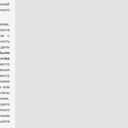
щений
нного
анам,
раста
язи с
ность
 даты
 были
стве
место
ления
месту
 ними
е или
латы
ения,
щего
тного
енным
ъекта