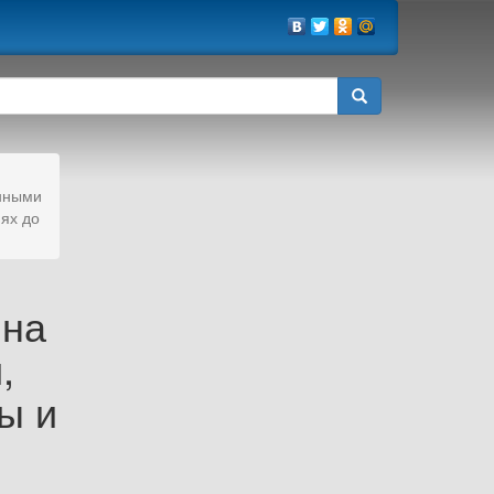
енными
ях до
 на
,
ы и