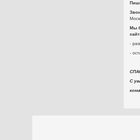
Пиш
Зво
Моск
Мы б
сайт
- ра
- ос
СПА
С ув
ком