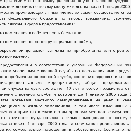
им органами местного самоуправления на учет в качестве нуждаю
лых помещениях по новому месту жительства после 1 января 2005 
вместно проживающих с ними членов их семей осуществляется за
ств федерального бюджета по выбору гражданина, уволенн
ной службы, в форме предоставления:
го помещения в собственность бесплатно;
го помещения по договору социального найма;
овременной денежной выплаты на приобретение или строител
го помещения.
предоставлении в соответствии с указанным Федеральным за
данам уволенным с военной службы по достижении ими предел
аста пребывания на военной службе, состоянию здоровья или в св
низационно-штатными мероприятиями, общая продолжитель
ной службы которых составляет 10 лет и более независимо от
ьнения с военной службы и
которые до 1 января 2005 года
няты органами местного самоуправления на учет в каче
дающихся в жилых помещениях
, в том числе изменивших 
льства и принятых в связи с этим органами местного самоуправ
чет в качестве нуждающихся в жилых помещениях по новому 
льства после 1 января 2005 года, и совместно проживающих с
ов их семей, жилых помещений в собственность бесплатно и