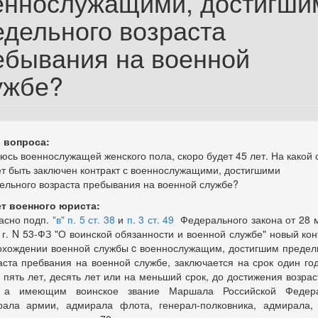
еннослужащими, достигши
едельного возраста
ебывания на военной
ужбе?
 вопроса:
юсь военнослужащей женского пола, скоро будет 45 лет. На какой 
т быть заключен контракт с военнослужащими, достигшими
ельного возраста пребывания на военной службе?
т военного юриста:
асно подп.
"в" п. 5 ст. 38
и
п. 3 ст. 49
Федерального закона от 28 
 г. N 53-ФЗ "О воинской обязанности и военной службе" новый кон
охождении военной службы c военнослужащим, достигшим предел
аста пребвания на военной службе, заключается на срок один год
, пять лет, десять лет или на меньший срок, до достижения возрас
, а имеющим воинское звание Маршала Российской Федера
рала армии, адмирала флота, генерал-полковника, адмирала,