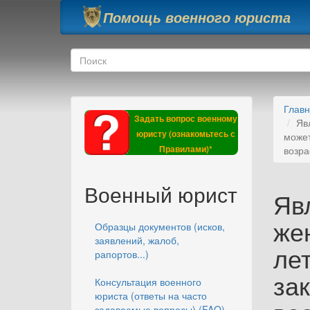
Перейти к основному содержанию
Помощь военного юриста
Форма поиска
Поиск
Глав
Задать вопрос военному
Яв
юристу (ознакомьтесь с
может
Правилами)*
возра
Военный юрист
Яв
жен
Образцы документов (исков,
заявлений, жалоб,
лет
рапортов...)
за
Консультация военного
юриста (ответы на часто
задаваемые вопросы) (FAQ)