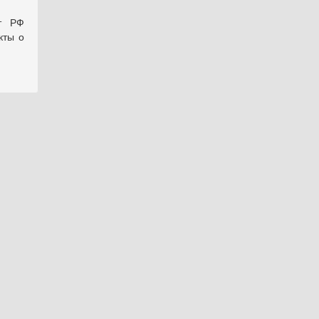
нт РФ
кты о