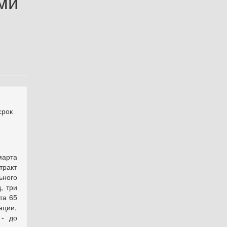
ми
срок
марта
тракт
ьного
, три
та 65
ции,
 - до