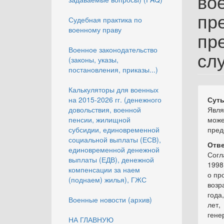
во
пр
Судебная практика по
военному праву
пр
Военное законодательство
сл
(законы, указы,
постановления, приказы...)
Калькуляторы для военных
на 2015-2026 гг. (денежного
Суть
довольствия, военной
Явля
пенсии, жилищной
може
субсидии, единовременной
пред
социальной выплаты (ЕСВ),
Отве
единовременной денежной
Согл
выплаты (ЕДВ), денежной
1998
компенсации за наем
о пр
(поднаем) жилья), ГЖС
возр
года
Военные новости (архив)
лет
гене
НА ГЛАВНУЮ