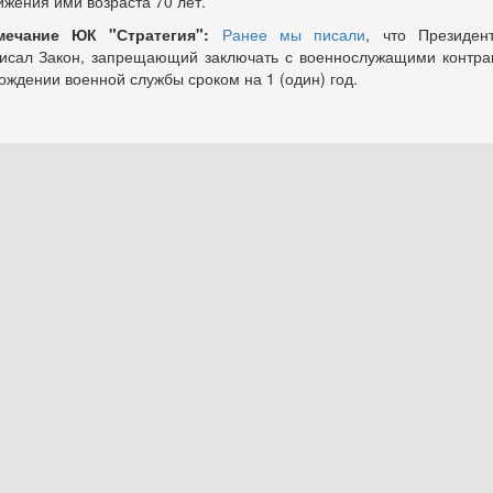
ижения ими возраста 70 лет.
мечание ЮК "Стратегия":
Ранее мы писали
, что Президе
исал Закон, запрещающий заключать с военнослужащими контра
ождении военной службы сроком на 1 (один) год.