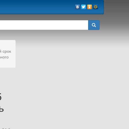
й срок
ьного
5
ь