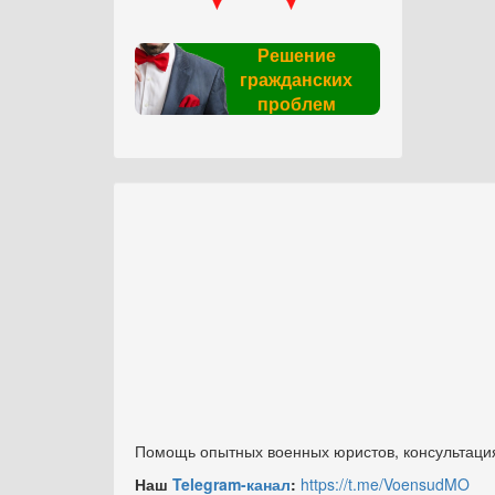
Решение
гражданских
проблем
Помощь опытных военных юристов, консультация
Наш
Telegram-канал
:
https://t.me/VoensudMO