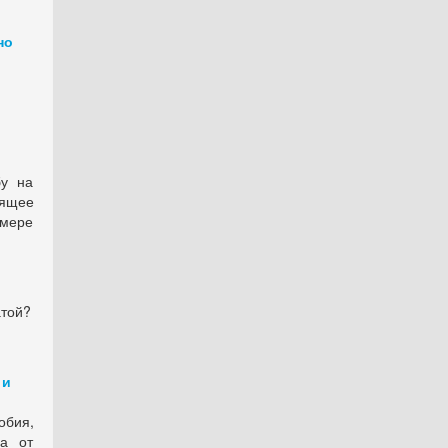
но
бу на
оящее
змере
атой?
 и
бия,
на от