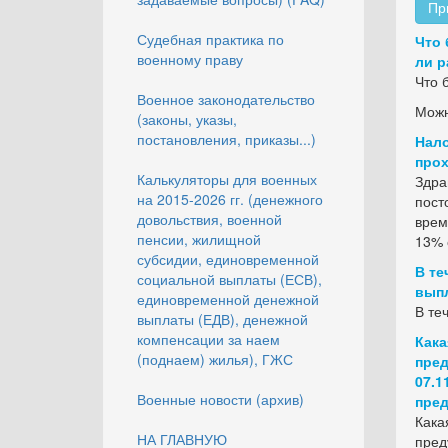
Пр
Судебная практика по
Что 
военному праву
ли р
Что 
Военное законодательство
Можн
(законы, указы,
постановления, приказы...)
Нало
прох
Калькуляторы для военных
Здра
на 2015-2026 гг. (денежного
пост
довольствия, военной
врем
пенсии, жилищной
13% 
субсидии, единовременной
В те
социальной выплаты (ЕСВ),
вып
единовременной денежной
В те
выплаты (ЕДВ), денежной
компенсации за наем
Кака
(поднаем) жилья), ГЖС
пред
07.1
Военные новости (архив)
пред
Как
НА ГЛАВНУЮ
пред