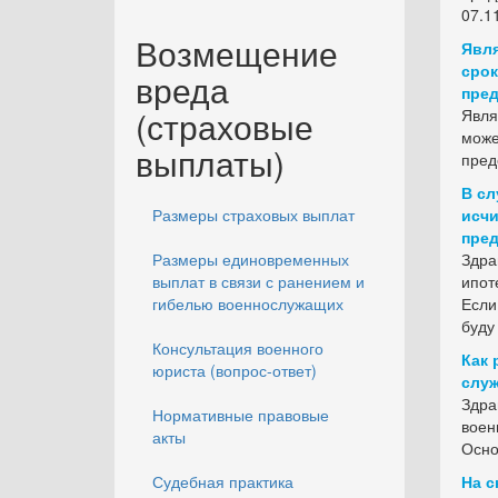
07.1
Возмещение
Явля
срок
вреда
пред
(страховые
Явля
може
выплаты)
пред
В сл
Размеры страховых выплат
исчи
пред
Размеры единовременных
Здра
выплат в связи с ранением и
ипот
гибелью военнослужащих
Если
буду
Консультация военного
Как 
юриста (вопрос-ответ)
служ
Здра
Нормативные правовые
воен
акты
Осно
Судебная практика
На с