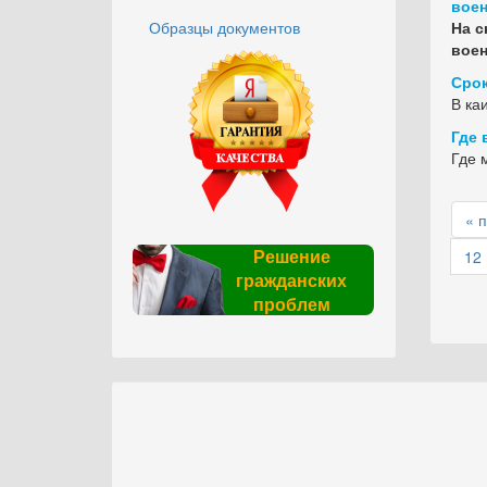
воен
Образцы документов
На с
воен
Срок
В ка
Где 
Где 
« 
Решение
12
гражданских
проблем