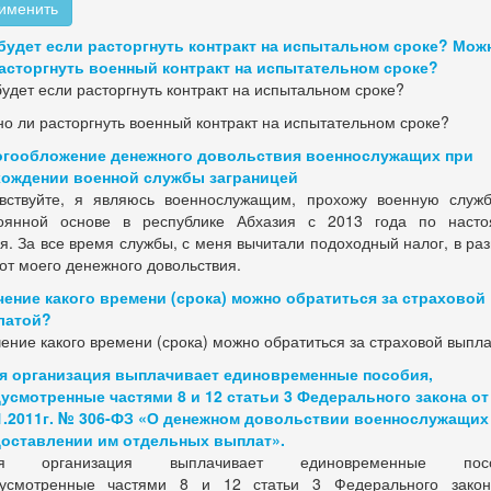
именить
будет если расторгнуть контракт на испытальном сроке? Мож
асторгнуть военный контракт на испытательном сроке?
будет если расторгнуть контракт на испытальном сроке?
о ли расторгнуть военный контракт на испытательном сроке?
гообложение денежного довольствия военнослужащих при
ождении военной службы заграницей
вствуйте, я являюсь военнослужащим, прохожу военную служ
оянной основе в республике Абхазия с 2013 года по наст
я. За все время службы, с меня вычитали подоходный налог, в ра
от моего денежного довольствия.
чение какого времени (срока) можно обратиться за страховой
латой?
чение какого времени (срока) можно обратиться за страховой выпл
я организация выплачивает единовременные пособия,
усмотренные частями 8 и 12 статьи 3 Федерального закона от
1.2011г. № 306-ФЗ «О денежном довольствии военнослужащих
оставлении им отдельных выплат».
ая организация выплачивает единовременные посо
усмотренные частями 8 и 12 статьи 3 Федерального зако