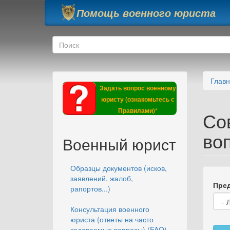
Перейти к основному содержанию
Помощь военного юриста
Форма поиска
Поиск
Глав
Задать вопрос военному
юристу (ознакомьтесь с
Правилами)*
Со
во
Военный юрист
Образцы документов (исков,
заявлений, жалоб,
Пред
рапортов...)
Консультация военного
юриста (ответы на часто
задаваемые вопросы) (FAQ)