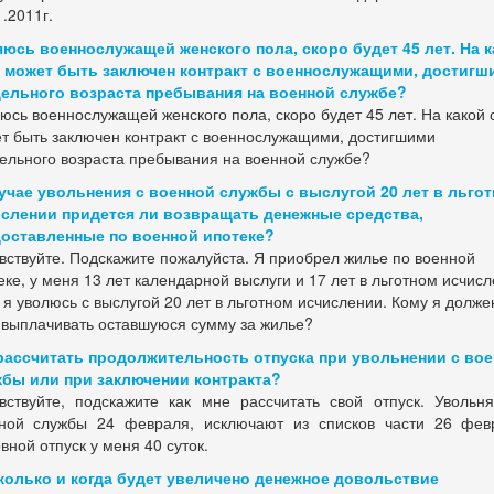
1.2011г.
юсь военнослужащей женского пола, скоро будет 45 лет. На к
 может быть заключен контракт с военнослужащими, достигш
ельного возраста пребывания на военной службе?
юсь военнослужащей женского пола, скоро будет 45 лет. На какой 
т быть заключен контракт с военнослужащими, достигшими
ельного возраста пребывания на военной службе?
учае увольнения с военной службы с выслугой 20 лет в льго
слении придется ли возвращать денежные средства,
оставленные по военной ипотеке?
вствуйте. Подскажите пожалуйста. Я приобрел жилье по военной
еке, у меня 13 лет календарной выслуги и 17 лет в льготном исчисл
 я уволюсь с выслугой 20 лет в льготном исчислении. Кому я долже
 выплачивать оставшуюся сумму за жилье?
рассчитать продолжительность отпуска при увольнении с во
бы или при заключении контракта?
вствуйте, подскажите как мне рассчитать свой отпуск. Увольн
ной службы 24 февраля, исключают из списков части 26 фев
вной отпуск у меня 40 суток.
колько и когда будет увеличено денежное довольствие