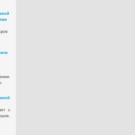
акой
ими
срок
тном
ении.
н
енной
яют с
раля.