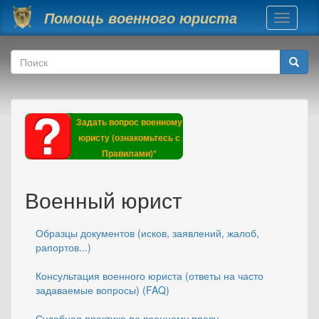
Перейти к основному содержанию
Помощь военного юриста
Toggle
navigati
Форма поиска
Поиск
Задать вопрос военному
юристу (ознакомьтесь с
Правилами)*
Военный юрист
Образцы документов (исков, заявлений, жалоб,
рапортов...)
Консультация военного юриста (ответы на часто
задаваемые вопросы) (FAQ)
Судебная практика по военному праву