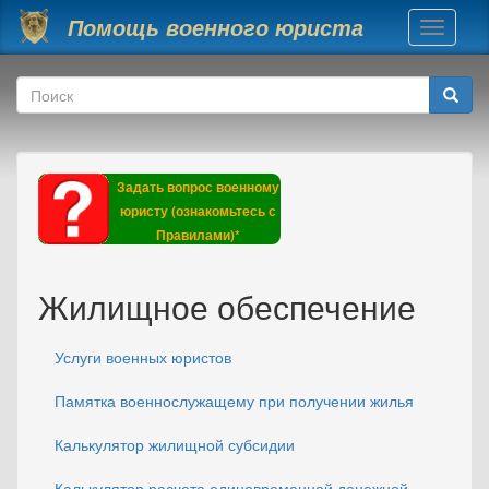
Перейти к основному содержанию
Помощь военного юриста
Toggle
navigati
Форма поиска
Поиск
Задать вопрос военному
юристу (ознакомьтесь с
Правилами)*
Жилищное обеспечение
Услуги военных юристов
Памятка военнослужащему при получении жилья
Калькулятор жилищной субсидии
Калькулятор расчета единовременной денежной