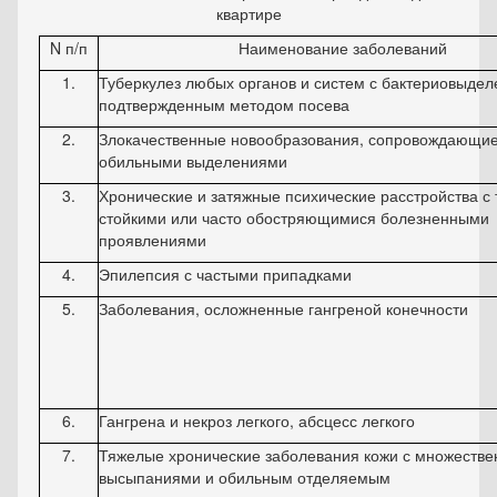
квартире
N п/п
Наименование заболеваний
1.
Туберкулез любых органов и систем с бактериовыдел
подтвержденным методом посева
2.
Злокачественные новообразования, сопровождающи
обильными выделениями
3.
Хронические и затяжные психические расстройства с
стойкими или часто обостряющимися болезненными
проявлениями
4.
Эпилепсия с частыми припадками
5.
Заболевания, осложненные гангреной конечности
6.
Гангрена и некроз легкого, абсцесс легкого
7.
Тяжелые хронические заболевания кожи с множеств
высыпаниями и обильным отделяемым