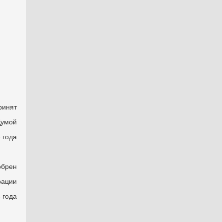
ринят
Думой
 года
брен
рации
 года