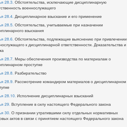
ья 28.3.
Обстоятельства, исключающие дисциплинарную
тственность военнослужащего
ья 28.4.
Дисциплинарное взыскание и его применение
ья 28.5.
Обстоятельства, учитываемые при назначении
иплинарного взыскания
ья 28.6.
Обстоятельства, подлежащие выяснению при привлечении
нослужащего к дисциплинарной ответственности. Доказательства и
ка
ья 28.7.
Меры обеспечения производства по материалам о
иплинарном проступке
ья 28.8.
Разбирательство
ья 28.9.
Рассмотрение командиром материалов о дисциплинарном
тупке
ья 28.10.
Исполнение дисциплинарных взысканий
ья 29.
Вступление в силу настоящего Федерального закона
ья 30.
О признании утратившими силу отдельных нормативных
овых актов в связи с принятием настоящего Федерального закона