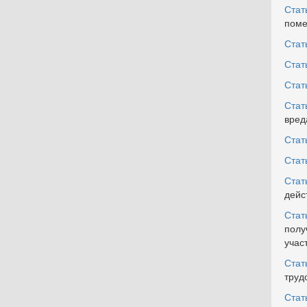
Ста
поме
Стат
Стат
Стат
Стат
вред
Стат
Стат
Стат
дейс
Стат
полу
учас
Стат
труд
Стат