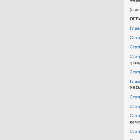
(в р
ОГЛ
Глава
Стат
Стат
Стат
граж
Стат
Глава
УВО
Стат
Стат
Стат
демо
Стат