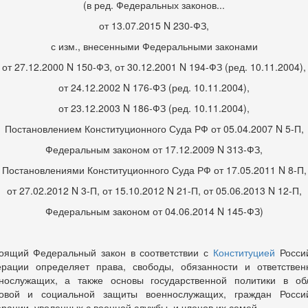
(в ред. Федеральных законов...
от 13.07.2015 N 230-ФЗ,
с изм., внесенными Федеральными законами
от 27.12.2000 N 150-ФЗ, от 30.12.2001 N 194-ФЗ (ред. 10.11.2004),
от 24.12.2002 N 176-ФЗ (ред. 10.11.2004),
от 23.12.2003 N 186-ФЗ (ред. 10.11.2004),
Постановлением Конституционного Суда РФ от 05.04.2007 N 5-П,
Федеральным законом от 17.12.2009 N 313-ФЗ,
Постановлениями Конституционного Суда РФ от 17.05.2011 N 8-П,
от 27.02.2012 N 3-П, от 15.10.2012 N 21-П, от 05.06.2013 N 12-П,
Федеральным законом от 04.06.2014 N 145-ФЗ)
оящий Федеральный закон в соответствии с
Конституцией
Росси
рации определяет права, свободы, обязанности и ответствен
нослужащих, а также основы государственной политики в об
овой и социальной защиты военнослужащих, граждан Росси
рации, уволенных с военной службы, и членов их семей.