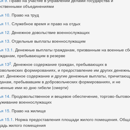
ья 9.
Право на участие в управлении делами государства и
ственными объединениями
ья 10.
Право на труд
ья 11.
Служебное время и право на отдых
ья 12.
Денежное довольствие военнослужащих
ья 13.
Отдельные выплаты военнослужащим
ья 13.1.
Денежные выплаты гражданам, призванным на военные сб
ажданам, пребывающим в резерве
2
ья 13
.
Денежное содержание граждан, пребывающих в
овольческих формированиях, и предоставление им других денежн
ат. Денежное содержание и другие денежные выплаты, причитаю
данам, пребывавшим в добровольческих формированиях, и не
ченные ими ко дню гибели (смерти)
ья 14.
Продовольственное и вещевое обеспечение, торгово-бытово
уживание военнослужащих
ья 15.
Право на жилище
ья 15.1.
Норма предоставления площади жилого помещения. Общ
адь жилого помещения