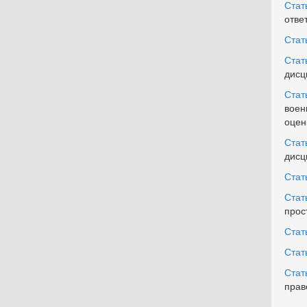
Стат
отве
Стат
Стат
дисц
Стат
воен
оцен
Стат
дисц
Стат
Стат
прос
Стат
Стат
Стат
прав