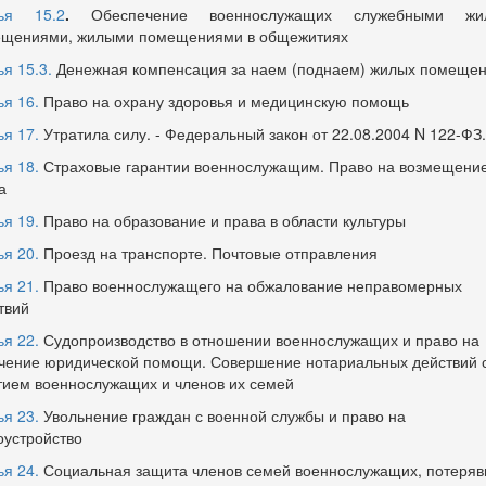
тья 15.2
.
Обеспечение военнослужащих служебными жи
щениями, жилыми помещениями в общежитиях
ья 15.3.
Денежная компенсация за наем (поднаем) жилых помеще
ья 16.
Право на охрану здоровья и медицинскую помощь
ья 17.
Утратила силу. - Федеральный закон от 22.08.2004 N 122-ФЗ.
ья 18.
Страховые гарантии военнослужащим. Право на возмещени
а
ья 19.
Право на образование и права в области культуры
ья 20.
Проезд на транспорте. Почтовые отправления
ья 21.
Право военнослужащего на обжалование неправомерных
твий
ья 22.
Судопроизводство в отношении военнослужащих и право на
чение юридической помощи. Совершение нотариальных действий 
тием военнослужащих и членов их семей
ья 23.
Увольнение граждан с военной службы и право на
оустройство
ья 24.
Социальная защита членов семей военнослужащих, потеря