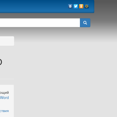
О
ующий
 Word
ствия