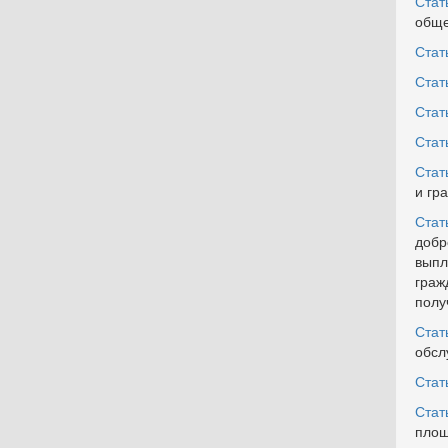
Стат
обще
Стат
Стат
Стат
Стат
Стат
и гр
Стат
добр
выпл
граж
полу
Стат
обсл
Стат
Стат
площ