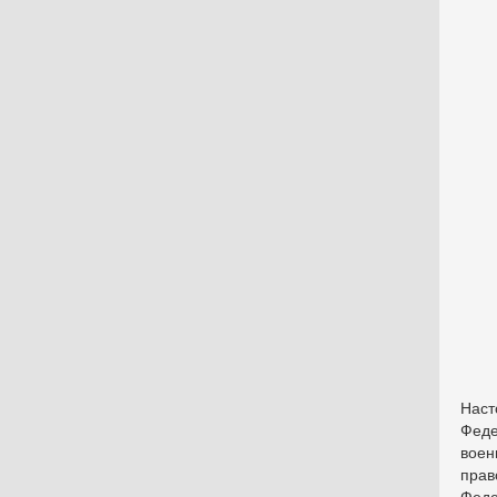
Наст
Феде
воен
прав
Феде