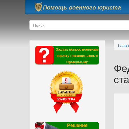
Перейти к основному содержанию
Помощь военного юриста
Форма поиска
Поиск
Глав
Задать вопрос военному
юристу (ознакомьтесь с
Правилами)*
Фе
ст
Решение