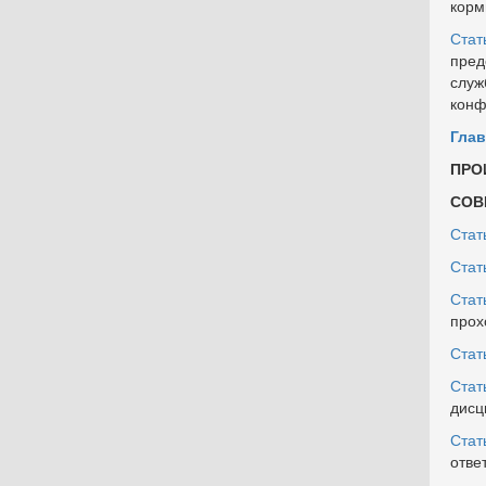
корм
Стат
пред
служ
конф
Глава
ПРО
СОВ
Стат
Стат
Стат
прох
Стат
Стат
дисц
Стат
отве