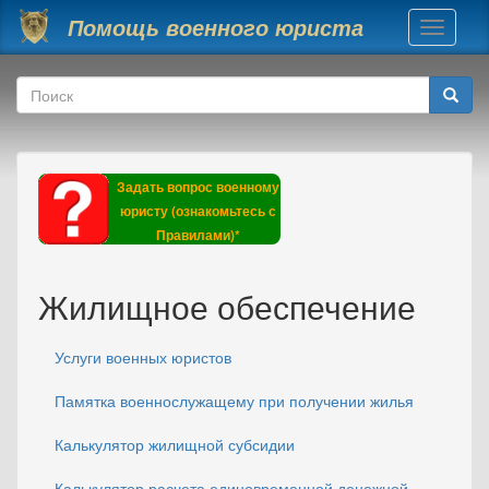
Перейти к основному содержанию
Помощь военного юриста
Toggle
navigati
Форма поиска
Поиск
Задать вопрос военному
юристу (ознакомьтесь с
Правилами)*
Жилищное обеспечение
Услуги военных юристов
Памятка военнослужащему при получении жилья
Калькулятор жилищной субсидии
Калькулятор расчета единовременной денежной