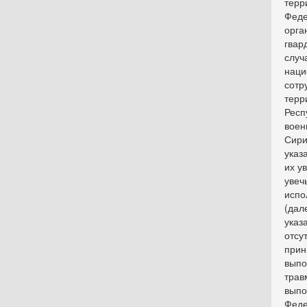
терр
Феде
орга
гвар
случ
наци
сотр
терр
Респ
воен
Сири
указ
их у
увеч
испо
(дал
указ
отсу
прин
выпо
трав
выпо
Феде