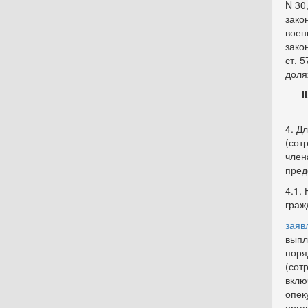
N 30,
зако
воен
зако
ст. 
доля
I
4. Д
(сот
член
пред
4.1.
граж
заяв
выпл
поря
(сот
вклю
опек
орга