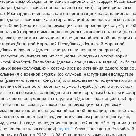
иториальных объединений войск национальной гвардии Российско
рации (далее - войска национальной гвардии), территориальных
нах Росгвардии, воинских частях и организациях войск национальн
дии (далее - воинские части (организации) единовременных выплат
ае гибели (смерти) военнослужащих, лиц, проходящих службу в вой
ональной гвардии и имеющих специальные звания полиции (далее
удники), принимавших участие в специальной военной операции на
иториях Донецкой Народной Республики, Луганской Народной
ублики и Украины (далее - специальная военная операция),
нослужащих, выполнявших специальные задачи на территории
йской Арабской Республики (далее - специальные задачи), либо с
анных военнослужащих и сотрудников до истечения одного года со 
вольнения с военной службы (со службы), наступившей вследствие
ья (ранения, травмы, контузии) или заболевания, полученных ими 
лнении обязанностей военной службы (службы), членам их семей
ее - члены семьи), полнородным и неполнородным братьям и сест
анных военнослужащих и сотрудников (далее - братья (сестры) при
тствии членов семьи, а также военнослужащим, сотрудникам,
имающим участие в специальной военной операции, военнослужа
лняющим специальные задачи, получившим ранение (контузию,
му, увечье) в ходе проведения специальной военной операции (пр
лнении специальных задач) (
пункт 1
Указа Президента Российской
рации от 5 марта 2022 г. N 98 "О дополнительных социальных