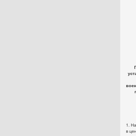
уст
воен
1. Н
в це