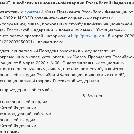
мей", в войсках национальной гвардии Российской Федераци
ответствии с
пунктом 4
Указа Президента Российской Федерации от
а 2022 г. N 98 "О дополнительных социальных гарантиях
нослужащим, лицам, проходящим службу в войсках национальной
дии Российской Федерации, и членам их семей" (Официальный
рнет-портал правовой информации
http://pravo.gov.ru
, 5 марта 2022 
01202203050061) - приказываю:
рдить прилагаемый Порядок назначения и осуществления
овременных выплат, установленных Указом Президента Российско
рации от 5 марта 2022 г. N 98 "О дополнительных социальных
нтиях военнослужащим, лицам, проходящим службу в войсках
ональной гвардии Российской Федерации, и членам их семей", в
ках национальной гвардии Российской Федерации.
ктор Федеральной службы
В. Золотов
к национальной гвардии
ийской Федерации -
нокомандующий войсками
ональной гвардии
ийской Федерации
рал армии