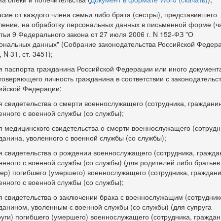
асие от каждого члена семьи либо брата (сестры), представившего
ление, на обработку персональных данных в письменной форме (ч
атьи 9 Федерального закона от 27 июля 2006 г. N 152-ФЗ "О
ональных данных" (Собрание законодательства Российской Федера
 N 31, ст. 3451);
я паспорта гражданина Российской Федерации или иного документ
товеряющего личность гражданина в соответствии с законодательс
ийской Федерации;
я свидетельства о смерти военнослужащего (сотрудника, граждани
енного с военной службы (со службы);
я медицинского свидетельства о смерти военнослужащего (сотрудн
данина, уволенного с военной службы (со службы);
я свидетельства о рождении военнослужащего (сотрудника, гражда
енного с военной службы (со службы) (для родителей либо братьев
тер) погибшего (умершего) военнослужащего (сотрудника, граждани
енного с военной службы (со службы);
я свидетельства о заключении брака с военнослужащим (сотрудник
данином, уволенным с военной службы (со службы) (для супруга
руги) погибшего (умершего) военнослужащего (сотрудника, граждан