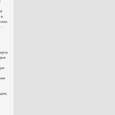
й
ой
 в
сках
 -
мерти
дня
при
рам
щим,
и