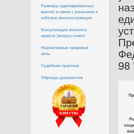
на
Размеры единовременных
выплат в связи с ранением и
ед
гибелью военнослужащих
ус
Консультация военного
юриста (вопрос-ответ)
Пр
Нормативные правовые
Фед
акты
98
Судебная практика
Образцы документов
Пр
Ро
соци
во