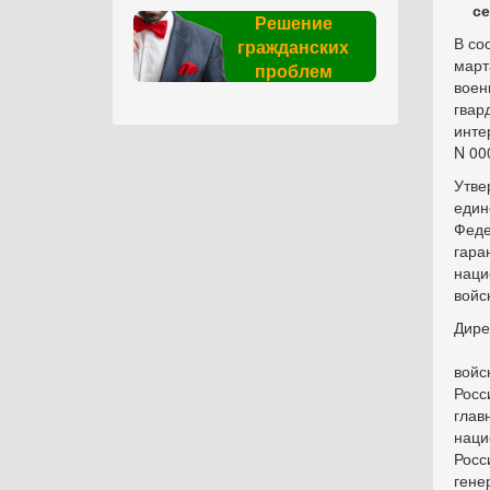
се
Решение
В со
гражданских
март
проблем
воен
гвар
инте
N 00
Утве
един
Феде
гара
наци
войс
Дире
войс
Росс
глав
наци
Росс
гене