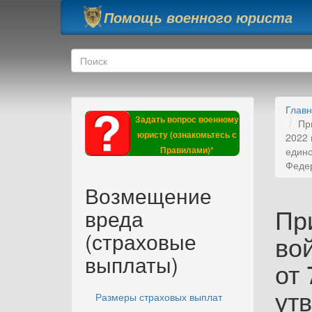
Перейти к основному содержанию
Помощь военного юриста
Форма поиска
Поиск
Глав
Задать вопрос военному
Пр
юристу (ознакомьтесь с
2022 
Правилами)*
едино
Федер
Возмещение
Пр
вреда
(страховые
во
выплаты)
от 
ут
Размеры страховых выплат