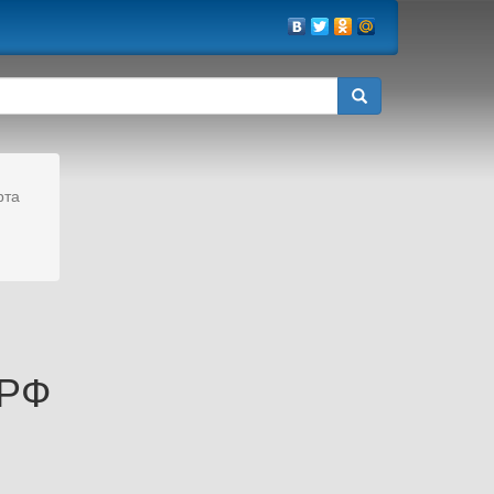
рта
 РФ