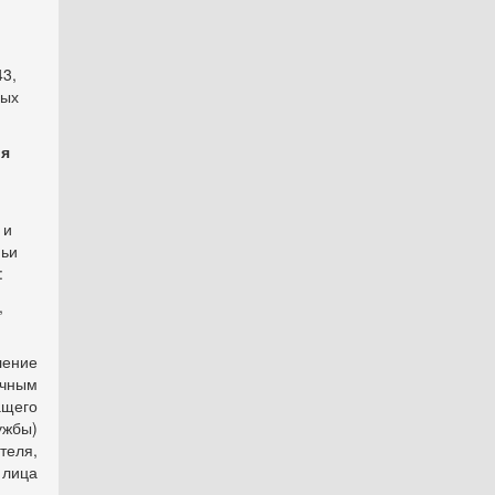
43,
ных
ия
 и
мьи
:
,
ление
ичным
ащего
ужбы)
теля,
 лица