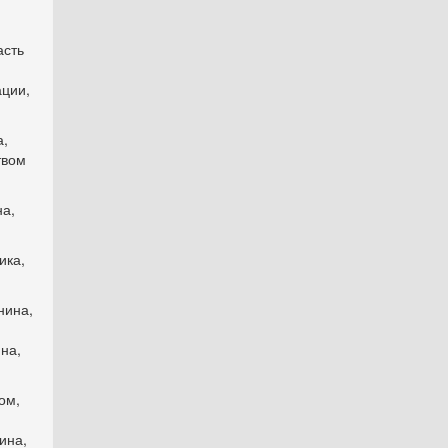
асть
ции,
а,
твом
на,
ика,
нина,
на,
ом,
ина,