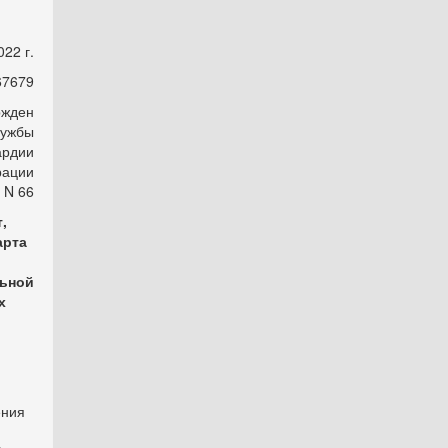
22 г.
67679
ржден
лужбы
ардии
рации
 N 66
,
арта
льной
х
ения