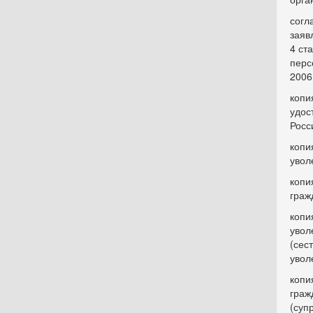
согл
заяв
4 ст
перс
2006,
копи
удос
Росс
копи
увол
копи
граж
копи
увол
(сес
увол
копи
граж
(суп