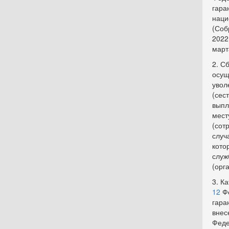
гара
наци
(Соб
2022
март
2. С
осущ
увол
(сес
выпл
мест
(сот
случ
кото
служ
(орг
3. К
12
Фе
гара
внес
Феде