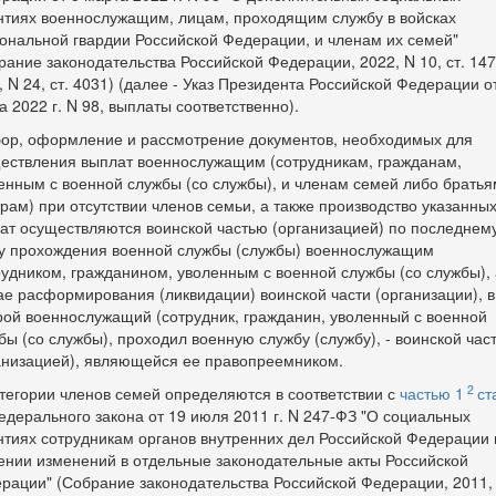
нтиях военнослужащим, лицам, проходящим службу в войсках
ональной гвардии Российской Федерации, и членам их семей"
рание законодательства Российской Федерации, 2022, N 10, ст. 147
, N 24, ст. 4031) (далее - Указ Президента Российской Федерации о
а 2022 г. N 98, выплаты соответственно).
бор, оформление и рассмотрение документов, необходимых для
ествления выплат военнослужащим (сотрудникам, гражданам,
енным с военной службы (со службы), и членам семей либо братья
трам) при отсутствии членов семьи, а также производство указанны
ат осуществляются воинской частью (организацией) по последнем
у прохождения военной службы (службы) военнослужащим
рудником, гражданином, уволенным с военной службы (со службы), 
ае расформирования (ликвидации) воинской части (организации), в
рой военнослужащий (сотрудник, гражданин, уволенный с военной
бы (со службы), проходил военную службу (службу), - воинской час
анизацией), являющейся ее правопреемником.
2
атегории членов семей определяются в соответствии с
частью 1
ст
дерального закона от 19 июля 2011 г. N 247-ФЗ "О социальных
нтиях сотрудникам органов внутренних дел Российской Федерации 
ении изменений в отдельные законодательные акты Российской
рации" (Собрание законодательства Российской Федерации, 2011,