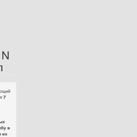
 N
л
ующий
т 7
ных
жбу в
 их