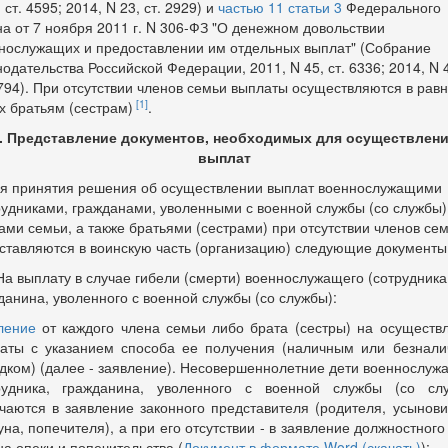
 ст. 4595; 2014, N 23, ст. 2929) и
частью 11 статьи 3
Федерального
на от 7 ноября 2011 г. N 306-ФЗ "О денежном довольствии
нослужащих и предоставлении им отдельных выплат" (Собрание
нодательства Российской Федерации, 2011, N 45, ст. 6336; 2014, N 
5794). При отсутствии членов семьи выплаты осуществляются в рав
[1]
х братьям (сестрам)
.
I. Представление документов, необходимых для осуществлен
выплат
ля принятия решения об осуществлении выплат военнослужащими
рудниками, гражданами, уволенными с военной службы (со службы)
ами семьи, а также братьями (сестрами) при отсутствии членов се
ставляются в воинскую часть (организацию) следующие документы
 На выплату в случае гибели (смерти) военнослужащего (сотрудника
данина, уволенного с военной службы (со службы):
ление
от каждого члена семьи либо брата (сестры) на осуществ
аты с указанием способа ее получения (наличным или безнал
дком) (далее - заявление). Несовершеннолетние дети военнослуж
рудника, гражданина, уволенного с военной службы (со сл
чаются в заявление законного представителя (родителя, усынови
уна, попечителя), а при его отсутствии - в заявление должностного
на опеки и попечительства (
Документ в формате Word (скачать)
)
;