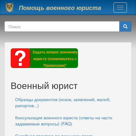
Перейти к основному содержанию
Помощь военного юриста
Toggle
navigati
Форма поиска
Поиск
Задать вопрос военному
юристу (ознакомьтесь с
Правилами)*
Военный юрист
Образцы документов (исков, заявлений, жалоб,
рапортов...)
Консультация военного юриста (ответы на часто
задаваемые вопросы) (FAQ)
Судебная практика по военному праву