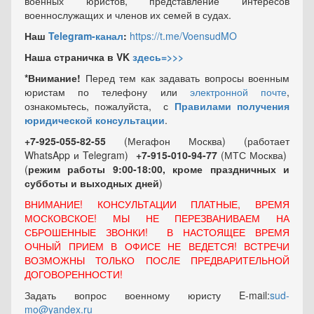
военных юристов, представление интересов
военнослужащих и членов их семей в судах.
Наш
Telegram-канал
:
https://t.me/VoensudMO
Наша страничка в VK
здесь=>>>
*Внимание!
Перед тем как задавать вопросы военным
юристам по телефону или
электронной почте
,
ознакомьтесь, пожалуйста, с
Правилами получения
юридической консультации
.
+7-925-055-82-55
(Мегафон Москва) (работает
WhatsApp и Telegram)
+7-915-010-94-77
(МТС Москва)
(
режим работы 9:00-18:00, кроме праздничных
и
субботы и выходных
дней
)
ВНИМАНИЕ! КОНСУЛЬТАЦИИ ПЛАТНЫЕ, ВРЕМЯ
МОСКОВСКОЕ! МЫ НЕ ПЕРЕЗВАНИВАЕМ НА
СБРОШЕННЫЕ ЗВОНКИ! В НАСТОЯЩЕЕ ВРЕМЯ
ОЧНЫЙ ПРИЕМ В ОФИСЕ НЕ ВЕДЕТСЯ! ВСТРЕЧИ
ВОЗМОЖНЫ ТОЛЬКО ПОСЛЕ ПРЕДВАРИТЕЛЬНОЙ
ДОГОВОРЕННОСТИ!
Задать вопрос военному юристу E-mail:
sud-
mo@yandex.ru