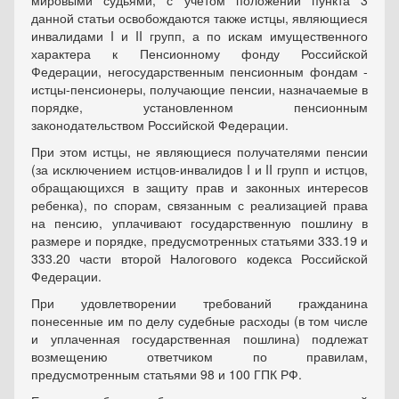
мировыми судьями, с учетом положений пункта 3
данной статьи освобождаются также истцы, являющиеся
инвалидами I и II групп, а по искам имущественного
характера к Пенсионному фонду Российской
Федерации, негосударственным пенсионным фондам -
истцы-пенсионеры, получающие пенсии, назначаемые в
порядке, установленном пенсионным
законодательством Российской Федерации.
При этом истцы, не являющиеся получателями пенсии
(за исключением истцов-инвалидов I и II групп и истцов,
обращающихся в защиту прав и законных интересов
ребенка), по спорам, связанным с реализацией права
на пенсию, уплачивают государственную пошлину в
размере и порядке, предусмотренных статьями 333.19 и
333.20 части второй Налогового кодекса Российской
Федерации.
При удовлетворении требований гражданина
понесенные им по делу судебные расходы (в том числе
и уплаченная государственная пошлина) подлежат
возмещению ответчиком по правилам,
предусмотренным статьями 98 и 100 ГПК РФ.