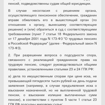
пенсий, подведомственны судам общей юрисдикции.
В случае несогласия с решением органа,
осуществляющего пенсионное обеспечение, гражданин
вправе обжаловать его в вышестоящий орган (по
отношению к органу, вынесшему соответствующее
решение) и (или) обратиться в суд с соответствующими
требованиями (пункт 7 статьи 18 Федерального закона
от 17 декабря 2001 года N 173-ФЗ "О трудовых пенсиях
в Российской Федерации" (далее - Федеральный закон N
173-ФЗ).
2. При разрешении вопроса о подсудности спора,
связанного с реализацией гражданином права на
трудовую пенсию, следует руководствоваться общими
правилами, установленными статьями 23 и 24 ГПК РФ:
а) дела по имущественным спорам при цене иска, не
превышающей пятидесяти тысяч рублей на день подачи
заявления (например, в случае предъявления иска о
взыскании назначенной, но не выплаченной трудовой
пенсии, о взыскании излишне выплаченных сумм
пенсии), в соответствии с пунктом 5 части 1 статьи 23
ГПК РФ подсудны мировому судье;