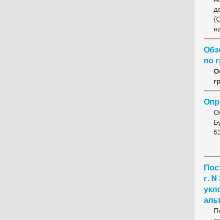
д
(
н
Обз
по 
О
г
Опр
О
Б
5
Пос
г. 
укл
аль
П