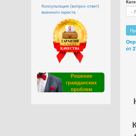
Кате
Консультация (вопрос-ответ)
военного юриста
Пр
Опр
от 2
Решение
гражданских
проблем