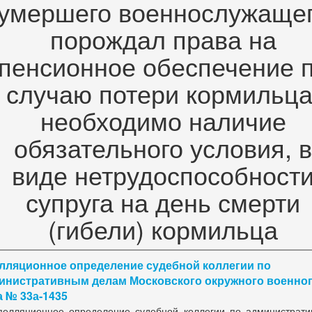
умершего военнослужаще
порождал права на
пенсионное обеспечение 
случаю потери кормильца
необходимо наличие
обязательного условия, в
виде нетрудоспособност
супруга на день смерти
(гибели) кормильца
лляционное определение судебной коллегии по
инистративным делам Московского окружного военно
а № 33а-1435
пелляционное определение судебной коллегии по администрат