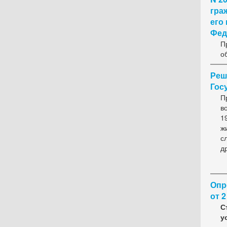
гра
его
Фед
П
о
Реш
Госу
П
в
1
ж
с
д
Опр
от 2
С
у