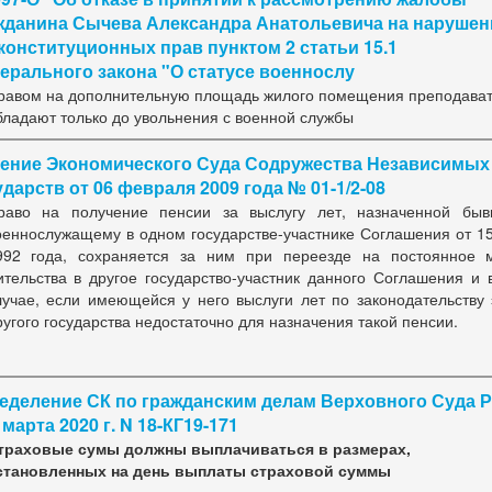
жданина Сычева Александра Анатольевича на нарушен
 конституционных прав пунктом 2 статьи 15.1
ерального закона "О статусе военнослу
равом на дополнительную площадь жилого помещения преподава
бладают только до увольнения с военной службы
ение Экономического Суда Содружества Независимых
дарств от 06 февраля 2009 года № 01-1/2-08
раво на получение пенсии за выслугу лет, назначенной бы
оеннослужащему в одном государстве-участнике Соглашения от 1
992 года, сохраняется за ним при переезде на постоянное 
ительства в другое государство-участник данного Соглашения и 
лучае, если имеющейся у него выслуги лет по законодательству 
ругого государства недостаточно для назначения такой пенсии.
еделение СК по гражданским делам Верховного Суда 
 марта 2020 г. N 18-КГ19-171
траховые сумы должны выплачиваться в размерах,
становленных на день выплаты страховой суммы