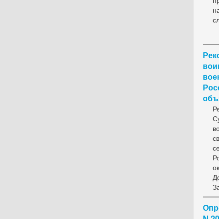
п
н
с
Рек
вои
вое
Рос
объ
Р
С
в
с
с
Р
о
Д
З
Опр
N 2