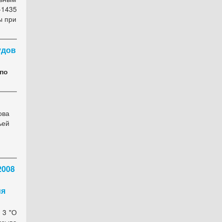
-1435
ы при
удов
по
ова
ьей
2008
ия
 3 "О