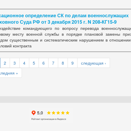
сационное определение СК по делам военнослужащих
овного Суда РФ от 3 декабря 2015 г. N 208-КГ15-9
ездействие командующего по вопросу перевода военнослужащ
овому месту военной службы в порядке плановой замены при
удом существенным и систематическим нарушением в отношении
словий контракта
2
3
4
5
6
7
8
9
следующая ›
следняя »