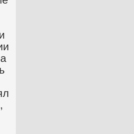
и
ии
на
ь
ял
,