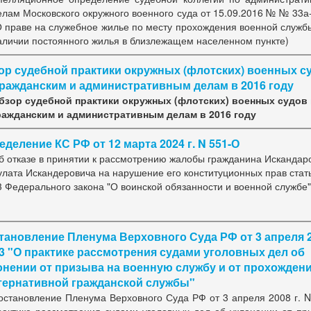
елам Московского окружного военного суда от 15.09.2016 № № 33а
О праве на служебное жилье по месту прохождения военной служб
аличии постоянного жилья в близлежащем населенном пункте)
ор судебной практики окружных (флотских) военных с
гражданским и административным делам в 2016 году
бзор судебной практики окружных (флотских) военных судов 
ражданским и административным делам в 2016 году
еделение КС РФ от 12 марта 2024 г. N 551-О
б отказе в принятии к рассмотрению жалобы гражданина Искандар
улата Искандеровича на нарушение его конституционных прав стат
3 Федерального закона "О воинской обязанности и военной службе"
тановление Пленума Верховного Суда РФ от 3 апреля 
N 3 "О практике рассмотрения судами уголовных дел об
онении от призыва на военную службу и от прохожден
тернативной гражданской службы"
остановление Пленума Верховного Суда РФ от 3 апреля 2008 г. N