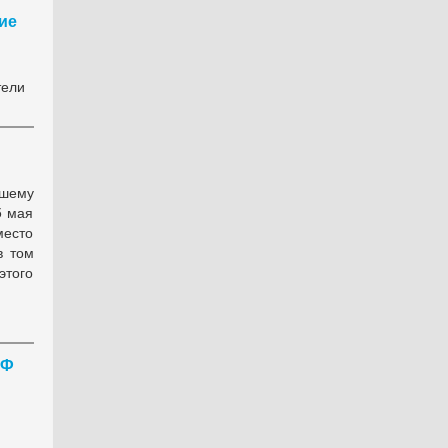
ие
тели
вшему
5 мая
место
в том
этого
РФ