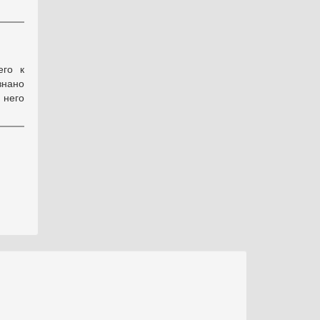
его к
знано
 него