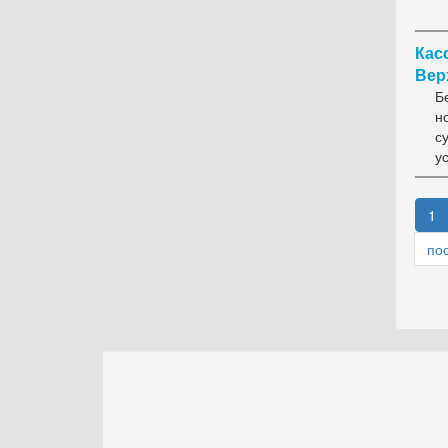
Кас
Верх
Б
н
с
у
1
по