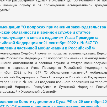
рактике рассмотрения судами уголовных дел об уклонении от пр
а военную службу и от прохождения альтернативной гражда
лужбы"
омендации "О вопросах применения законодательства
нской обязанности и военной службе и статусе
ннослужащих в связи с изданием Указа Президента
сийской Федерации or 21 сентября 2022 г. № 647 "О
явлении частичной мобилизации в Российской Ф
екомендации Судебной коллегии по делам военнослужащих Верхо
уда Российской Федерации "О вопросах применения законодательс
оинской обязанности и военной службе и статусе военнослужа
вязи с изданием Указа Президента Российской Федерации 
ентября 2022 г. № 647 "О объявлении частичной мобилиза
оссийской Федерации» и Указа Президента Российской Федерации 
ктября 2022 г. № 756 «О введении военного положения на террит
онецкой Народной Республики и Луганской Народной Респуб
апарожской и Херсонской областей»
еделение Конституционного Суда РФ от 29 сентября 201
097-О "Об отказе в принятии к рассмотрению жалобы