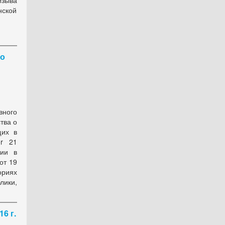
изыва
нской
 о
вного
тва о
щих в
or 21
ции в
от 19
ориях
лики,
6 г.