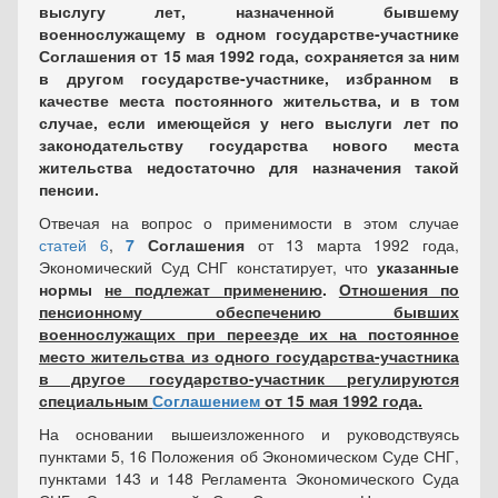
выслугу лет, назначенной бывшему
военнослужащему в одном государстве-участнике
Соглашения от 15 мая 1992 года, сохраняется за ним
в другом государстве-участнике, избранном в
качестве места постоянного жительства, и в том
случае, если имеющейся у него выслуги лет по
законодательству государства нового места
жительства недостаточно для назначения такой
пенсии.
Отвечая на вопрос о применимости в этом случае
статей 6
,
7
Соглашения
от 13 марта 1992 года,
Экономический Суд СНГ констатирует, что
указанные
нормы
не подлежат применению
.
Отношения по
пенсионному обеспечению бывших
военнослужащих при переезде их на постоянное
место жительства из одного государства-участника
в другое государство-участник регулируются
специальным
Соглашением
от 15 мая 1992 года.
На основании вышеизложенного и руководствуясь
пунктами 5, 16 Положения об Экономическом Суде СНГ,
пунктами 143 и 148 Регламента Экономического Суда