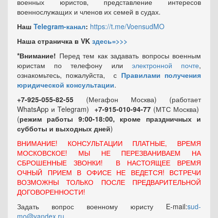
военных юристов, представление интересов
военнослужащих и членов их семей в судах.
Наш
Telegram-канал
:
https://t.me/VoensudMO
Наша страничка в VK
здесь=>>>
*Внимание!
Перед тем как задавать вопросы военным
юристам по телефону или
электронной почте
,
ознакомьтесь, пожалуйста, с
Правилами получения
юридической консультации
.
+7-925-055-82-55
(Мегафон Москва) (работает
WhatsApp и Telegram)
+7-915-010-94-77
(МТС Москва)
(
режим работы 9:00-18:00, кроме праздничных
и
субботы и выходных
дней
)
ВНИМАНИЕ! КОНСУЛЬТАЦИИ ПЛАТНЫЕ, ВРЕМЯ
МОСКОВСКОЕ! МЫ НЕ ПЕРЕЗВАНИВАЕМ НА
СБРОШЕННЫЕ ЗВОНКИ! В НАСТОЯЩЕЕ ВРЕМЯ
ОЧНЫЙ ПРИЕМ В ОФИСЕ НЕ ВЕДЕТСЯ! ВСТРЕЧИ
ВОЗМОЖНЫ ТОЛЬКО ПОСЛЕ ПРЕДВАРИТЕЛЬНОЙ
ДОГОВОРЕННОСТИ!
Задать вопрос военному юристу E-mail:
sud-
mo@yandex.ru