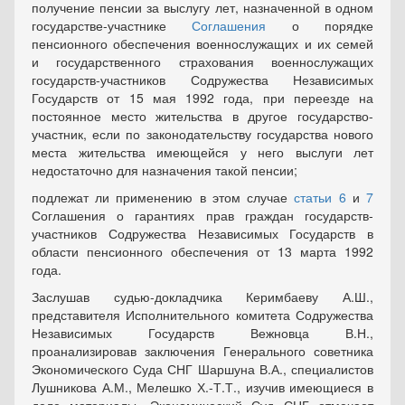
получение пенсии за выслугу лет, назначенной в одном
государстве-участнике
Соглашения
о порядке
пенсионного обеспечения военнослужащих и их семей
и государственного страхования военнослужащих
государств-участников Содружества Независимых
Государств от 15 мая 1992 года, при переезде на
постоянное место жительства в другое государство-
участник, если по законодательству государства нового
места жительства имеющейся у него выслуги лет
недостаточно для назначения такой пенсии;
подлежат ли применению в этом случае
статьи 6
и
7
Соглашения о гарантиях прав граждан государств-
участников Содружества Независимых Государств в
области пенсионного обеспечения от 13 марта 1992
года.
Заслушав судью-докладчика Керимбаеву А.Ш.,
представителя Исполнительного комитета Содружества
Независимых Государств Вежновца В.Н.,
проанализировав заключения Генерального советника
Экономического Суда СНГ Шаршуна В.А., специалистов
Лушникова А.М., Мелешко Х.-Т.Т., изучив имеющиеся в