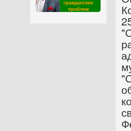
гражданских
К
проблем
2
"
р
а
м
"
о
к
с
Ф