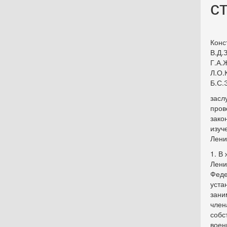
с
Конс
В.Д.
Г.А.
Л.О.
Б.С.
засл
пров
зако
изуч
Лени
1. В
Лени
Феде
уста
зани
член
собс
воен