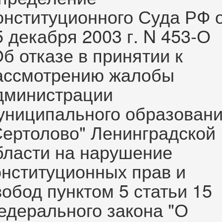
онституционного Суда РФ 
5 декабря 2003 г. N 453-О
Об отказе в принятии к
ассмотрению жалобы
дминистрации
униципального образован
Сертолово" Ленинградской
бласти на нарушение
онституционных прав и
вобод пунктом 5 статьи 15
едерального закона "О