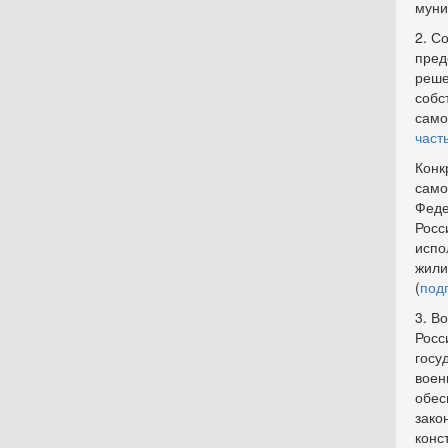
муни
2. С
пред
реше
собс
само
част
Конк
само
Феде
Росс
испо
жили
(
под
3. В
Росс
госу
воен
обес
зако
конс