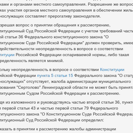
нами и органами местного самоуправления. Разрешение же вопрос
ах участия органов местного самоуправления в обеспечении жил
нослужащих составляет прерогативу законодателя.
азрешая вопрос о принятии обращения к рассмотрению,
титуционный Суд Российской Федерации с учетом требований част
ой статьи 36 Федерального конституционного закона "О
титуционном Суде Российской Федерации" должен проверить, име
 действительности неопределенность в вопросе о соответствии
титуции
Российской Федерации оспариваемой нормы, либо такая
ределенность является мнимой.
ольку неопределенность в вопросе о соответствии
Конституции
ийской Федерации
пункта 5 статьи 15
Федерального закона "О стат
нослужащих" отсутствует, жалоба администрации муниципального
зования "Сертолово" Ленинградской области не может быть принят
титуционным Судом Российской Федерации к рассмотрению.
дя из изложенного и руководствуясь частью второй статьи 36, пункт
и первой статьи 43 и частью первой статьи 79 Федерального
титуционного закона "О Конституционном Суде Российской Федерац
титуционный Суд Российской Федерации определил:
тказать в принятии к рассмотрению жалобы администрации