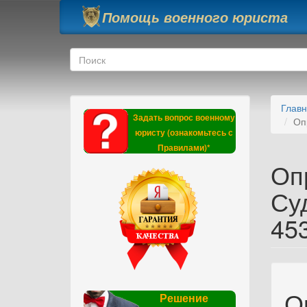
Перейти к основному содержанию
Помощь военного юриста
Форма поиска
Поиск
Глав
Задать вопрос военному
Оп
юристу (ознакомьтесь с
Правилами)*
Оп
Суд
45
О
Решение