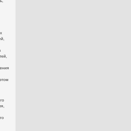
ь,
х
й,
в
тей,
ления
этом
го
ия,
го