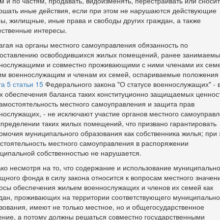
м и по частям, продавать, видоизменять, перестраивать или сносит
ршать иные действия, если при этом не нарушаются действующие
ы, жилищные, иные права и свободы других граждан, а также
ственные интересы.
агая на органы местного самоуправления обязанность по
оставлению освободившихся жилых помещений, ранее занимаемы
нослужащими и совместно проживающими с ними членами их семе
им военнослужащим и членам их семей, оспариваемые положения
та 5 статьи 15
Федерального закона "О статусе военнослужащих" - 
х обеспечения баланса таких конституционно защищаемых ценнос
самостоятельность местного самоуправления и защита прав
нослужащих, - не исключают участие органов местного самоуправ
спределении таких жилых помещений, что призвано гарантировать
омочия муниципального образования как собственника жилья; при 
стоятельность местного самоуправления в распоряжении
ципальной собственностью не нарушается.
ко несмотря на то, что содержание и использование муниципально
щного фонда в силу закона относится к вопросам местного значен
осы обеспечения жильем военнослужащих и членов их семей как
дан, проживающих на территории соответствующего муниципально
зования, имеют не только местное, но и общегосударственное
ение, а потому должны решаться совместно государственными