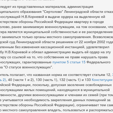
следует из представленных материалов, администрация
ципального образования "Сертолово" Ленинградской области отка
нослужащей Н.В.Корневой в выдаче ордера на выделенную ей
стерством обороны Российской Федерации квартиру в городе
олово, ранее занимаемую военнослужащим, на том основании, чт
тира является муниципальной собственностью и ее распределени
т заниматься только органы местного самоуправления. Всеволожск
дской суд Ленинградской области решением от 22 ноября 2002 года
вленным без изменения кассационной инстанцией, удовлетворил
бу Н.В.Корневой и обязал администрацию выдать ей ордер на эту
тиру со ссылкой на то, что собственник не праве нарушать права
нослужащих, гарантированные
пунктом 5 статьи 15
Федерального
на "О статусе военнослужащих".
итель полагает, что названная норма не соответствует статьям 12,
ь 2)
, 40 (части 1 и 2), 130 (часть 1), 132 (часть 1) и 133
Конституции
ийской Федерации, поскольку, допуская заселение освобожденных
нослужащими жилых помещений, находящихся в муниципальной
твенности, другими военнослужащими и членами их семей (при том
е учитывается необходимость закрепления данных помещений за
стерством обороны Российской Федерации), ограничивает тем са
о местного самоуправления владеть, пользоваться и распоряжатьс