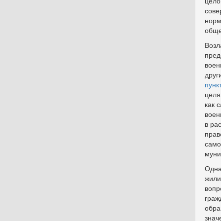
цело
сове
норм
обще
Возл
пред
воен
друг
пунк
целя
как 
воен
в ра
прав
само
муни
Одна
жили
вопр
граж
обра
знач