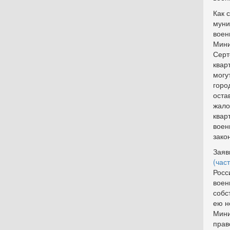
Как 
муни
воен
Мини
Серт
квар
могу
горо
оста
жало
квар
воен
зако
Заяв
(част
Росс
воен
собс
ею н
Мини
прав