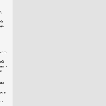
й,
ой
нда
ного
ной
едачи
ой
ции
во в
 в