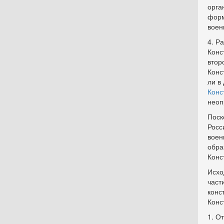
орга
форм
воен
4. Р
Конс
втор
Конс
ли в
Конс
неоп
Поск
Росс
воен
обра
Конс
Исхо
част
конс
Конс
1. О