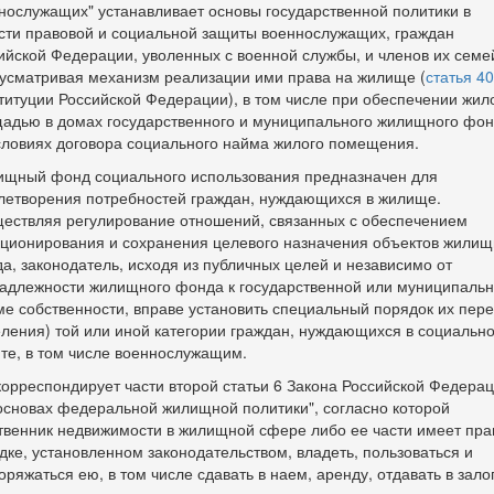
нослужащих" устанавливает основы государственной политики в
сти правовой и социальной защиты военнослужащих, граждан
ийской Федерации, уволенных с военной службы, и членов их семе
усматривая механизм реализации ими права на жилище (
статья 40
титуции Российской Федерации), в том числе при обеспечении жил
адью в домах государственного и муниципального жилищного фо
словиях договора социального найма жилого помещения.
щный фонд социального использования предназначен для
летворения потребностей граждан, нуждающихся в жилище.
ествляя регулирование отношений, связанных с обеспечением
ционирования и сохранения целевого назначения объектов жилищ
а, законодатель, исходя из публичных целей и независимо от
адлежности жилищного фонда к государственной или муниципаль
е собственности, вправе установить специальный порядок их пер
еления) той или иной категории граждан, нуждающихся в социальн
те, в том числе военнослужащим.
корреспондирует части второй статьи 6 Закона Российской Федера
основах федеральной жилищной политики", согласно которой
твенник недвижимости в жилищной сфере либо ее части имеет пра
дке, установленном законодательством, владеть, пользоваться и
оряжаться ею, в том числе сдавать в наем, аренду, отдавать в залог