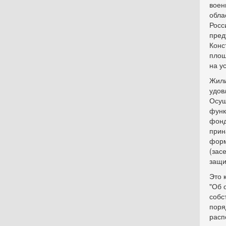
воен
обла
Росс
пред
Конс
площ
на у
Жили
удов
Осущ
функ
фонд
прин
форм
(зас
защи
Это 
"Об 
собс
поря
расп