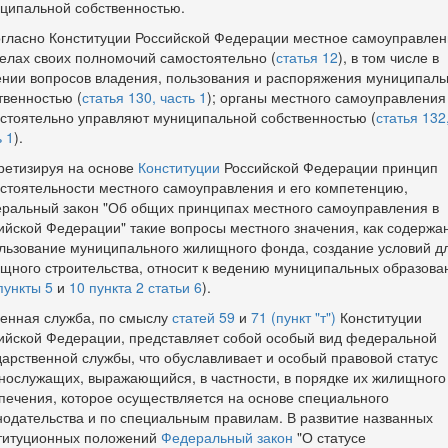
ципальной собственностью.
огласно Конституции Российской Федерации местное самоуправлен
елах своих полномочий самостоятельно (
статья 12
), в том числе в
нии вопросов владения, пользования и распоряжения муниципаль
твенностью (
статья 130, часть 1
); органы местного самоуправления
стоятельно управляют муниципальной собственностью (
статья 132
ь 1
).
ретизируя на основе
Конституции
Российской Федерации принцип
стоятельности местного самоуправления и его компетенцию,
ральный закон "Об общих принципах местного самоуправления в
ийской Федерации" такие вопросы местного значения, как содержа
льзование муниципального жилищного фонда, создание условий д
щного строительства, относит к ведению муниципальных образова
пункты 5
и
10 пункта 2 статьи 6
).
оенная служба, по смыслу
статей 59
и
71 (пункт "т")
Конституции
ийской Федерации, представляет собой особый вид федеральной
дарственной службы, что обуславливает и особый правовой статус
нослужащих, выражающийся, в частности, в порядке их жилищного
печения, которое осуществляется на основе специального
нодательства и по специальным правилам. В развитие названных
титуционных положений
Федеральный закон
"О статусе