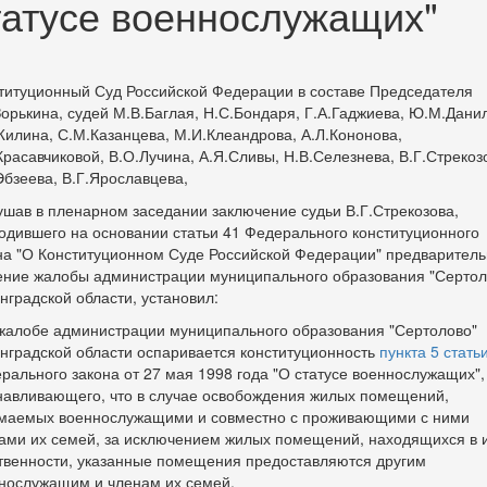
татусе военнослужащих"
титуционный Суд Российской Федерации в составе Председателя
Зорькина, судей М.В.Баглая, Н.С.Бондаря, Г.А.Гаджиева, Ю.М.Дани
Жилина, С.М.Казанцева, М.И.Клеандрова, А.Л.Кононова,
Красавчиковой, В.О.Лучина, А.Я.Сливы, Н.В.Селезнева, В.Г.Стрекоз
Эбзеева, В.Г.Ярославцева,
ушав в пленарном заседании заключение судьи В.Г.Стрекозова,
одившего на основании статьи 41 Федерального конституционного
на "О Конституционном Суде Российской Федерации" предварител
ение жалобы администрации муниципального образования "Сертол
нградской области, установил:
 жалобе администрации муниципального образования "Сертолово"
нградской области оспаривается конституционность
пункта 5 стать
рального закона от 27 мая 1998 года "О статусе военнослужащих",
навливающего, что в случае освобождения жилых помещений,
маемых военнослужащими и совместно с проживающими с ними
ами их семей, за исключением жилых помещений, находящихся в 
твенности, указанные помещения предоставляются другим
нослужащим и членам их семей.