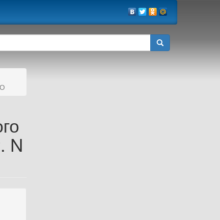
-О
го
. N