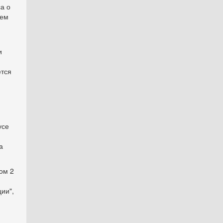
а о
ьем
и
ется
усе
а
ом 2
ии",