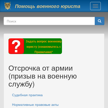
Перейти к основному содержанию
Помощь военного юриста
Toggle
navigati
Форма поиска
Поиск
Задать вопрос военному
юристу (ознакомьтесь с
Правилами)*
Отсрочка от армии
(призыв на военную
службу)
Судебная практика
Нормативные правовые акты