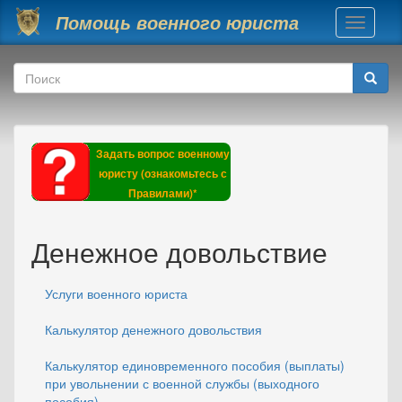
Перейти к основному содержанию
Помощь военного юриста
Toggle
navigati
Форма поиска
Поиск
Задать вопрос военному
юристу (ознакомьтесь с
Правилами)*
Денежное довольствие
Услуги военного юриста
Калькулятор денежного довольствия
Калькулятор единовременного пособия (выплаты)
при увольнении с военной службы (выходного
пособия)