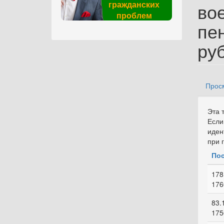
гражданских
во
проблем
пе
ру
Прос
Гла
Эта 
Если
иден
при 
Пос
178
176
83.
175