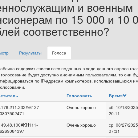
еннослужащим и военным
нсионерам по 15 000 и 10 
блей соответственно?
мотр
Результаты
Голоса
(активная
вные вкладки
вкладка)
таблица содержит список всех поданных в ходе данного опроса гол
 голосование будет доступно анонимным пользователям, то они бу
тифицироваться по IP-адресам компьютеров, использовавшихся и
голосовании.
етитель
Голосовать
Время
.176.211.232#/6137-
Очень хорошо
сб, 10/18/2025
0807502471
20:11
149.48.100#KH111-
Очень хорошо
ср, 08/27/2025
6269084397
07:31