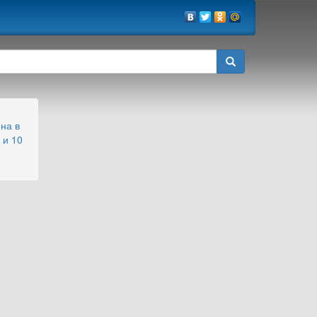
на в
 и 10