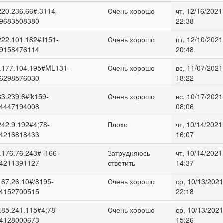
220.236.66#.3114-
Очень хорошо
чт, 12/16/2021
9683508380
22:38
222.101.182#li151-
Очень хорошо
пт, 12/10/2021
9158476114
20:48
.177.104.195#ML131-
Очень хорошо
вс, 11/07/2021
6298576030
18:22
83.239.6#ik159-
Очень хорошо
вс, 10/17/2021
4447194008
08:06
242.9.192#4;78-
Плохо
чт, 10/14/2021
4216818433
16:07
.176.76.243# l166-
Затрудняюсь
чт, 10/14/2021
4211391127
ответить
14:37
167.26.10#/8195-
Очень хорошо
ср, 10/13/2021
4152700515
22:18
.85.241.115#4;78-
Очень хорошо
ср, 10/13/2021
4128000673
15:26