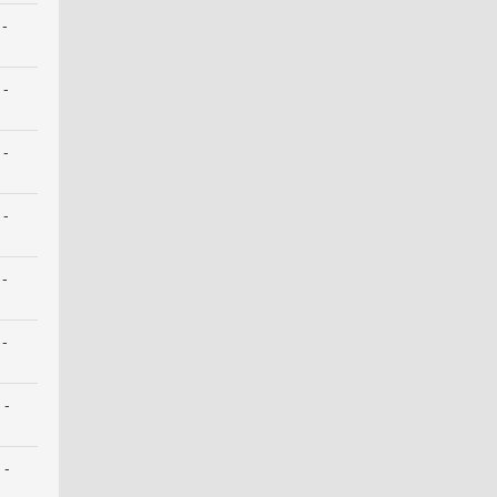
 -
 -
 -
 -
 -
 -
 -
 -