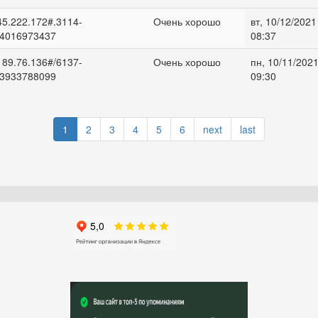
45.222.172#.3114-
Очень хорошо
вт, 10/12/2021
4016973437
08:37
189.76.136#/6137-
Очень хорошо
пн, 10/11/2021
3933788099
09:30
1
2
3
4
5
6
next
last