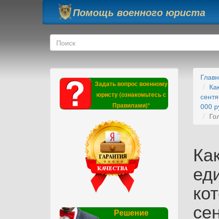
Перейти к основному содержанию
Помощь военного юриста
Форма поиска
Поиск
Глав
Задать вопрос военному
Ка
юристу (ознакомьтесь с
сентя
Правилами)*
000 р
Го
Ка
ед
ко
се
Решение