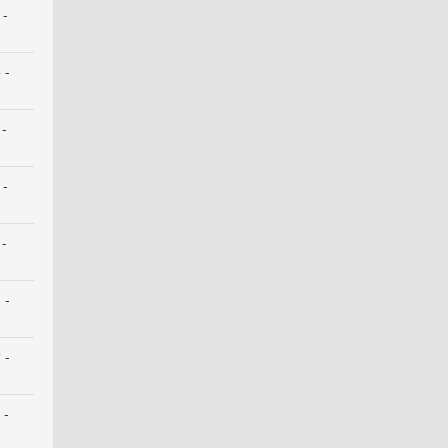
 -
 -
 -
 -
 -
 -
 -
 -