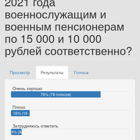
2021 года
военнослужащим и
военным пенсионерам
по 15 000 и 10 000
рублей соответственно?
Просмотр
Результаты
(активная
Голоса
Главные вкладки
вкладка)
Очень хорошо
76% (78 голосов)
Плохо
16% (16
голосов)
Затрудняюсь ответить
9% (9
голосов)