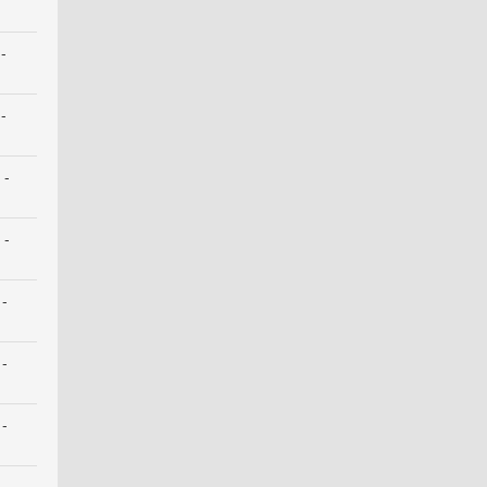
-
-
 -
 -
 -
 -
 -
 -