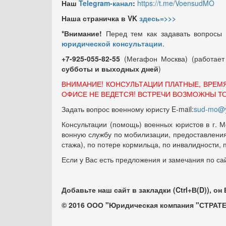
Наш
Telegram-канал
:
https://t.me/VoensudMO
Наша страничка в VK
здесь=>>>
*Внимание!
Перед тем как задавать вопросы
юридической консультации
.
+7-925-055-82-55
(Мегафон Москва) (работае
субботы и выходных
дней
)
ВНИМАНИЕ! КОНСУЛЬТАЦИИ ПЛАТНЫЕ, ВРЕМ
ОФИСЕ НЕ ВЕДЕТСЯ! ВСТРЕЧИ ВОЗМОЖНЫ Т
Задать вопрос военному юристу E-mail:
sud-mo@y
Консультации (помощь) военных юристов в г. М
вонную службу по мобилизации, предоставления 
стажа), по потере кормильца, по инвалидности,
Если у Вас есть предложения и замечания по са
Добавьте наш сайт в закладки (Ctrl+В(D)), он
© 2016 ООО "Юридическая компания "СТРАТЕ