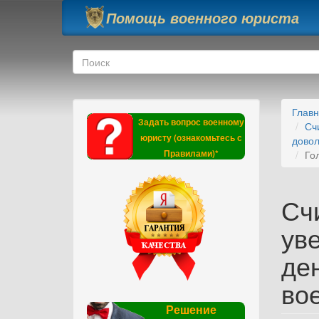
Перейти к основному содержанию
Помощь военного юриста
Форма поиска
Поиск
Глав
Задать вопрос военному
Сч
юристу (ознакомьтесь с
довол
Правилами)*
Го
Сч
уве
де
во
Решение