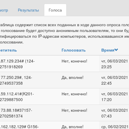
мотр
Результаты
Голоса
(активная
вные вкладки
вкладка)
таблица содержит список всех поданных в ходе данного опроса гол
 голосование будет доступно анонимным пользователям, то они бу
тифицироваться по IP-адресам компьютеров, использовавшихся и
голосовании.
етитель
Голосовать
Время
.87.129.234# (124-
Нет, конечно!
чт, 06/03/2021 
2751918269
23:25
177.250.29#, 124-
Да, вполне!
чт, 06/03/2021 
2749537358
22:45
.59.112.41#(K201-
Нет, конечно!
чт, 06/03/2021 
2729887500
17:20
173.88.18#37157-
Нет, конечно!
чт, 06/03/2021 
2702581374
07:43
.162.182.129# G156-
Да, вполне!
ср, 06/02/2021