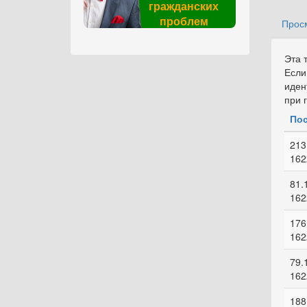
гражданских
проблем
Прос
Гла
Эта 
Если
иден
при 
Пос
213
162
81.
162
176
162
79.
162
188