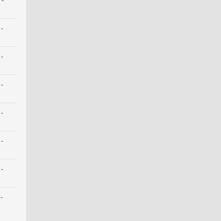
 -
 -
 -
 -
 -
 -
-