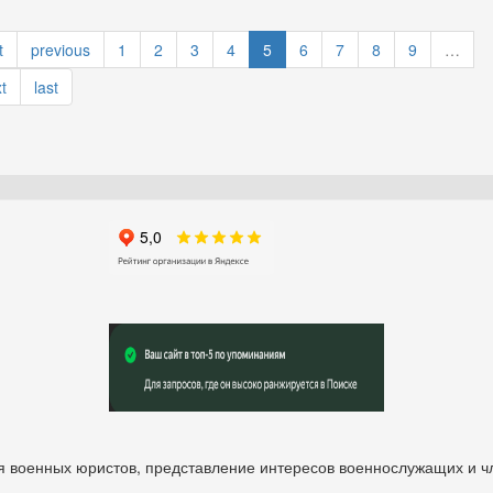
t
previous
1
2
3
4
5
6
7
8
9
…
t
last
 военных юристов, представление интересов военнослужащих и чл