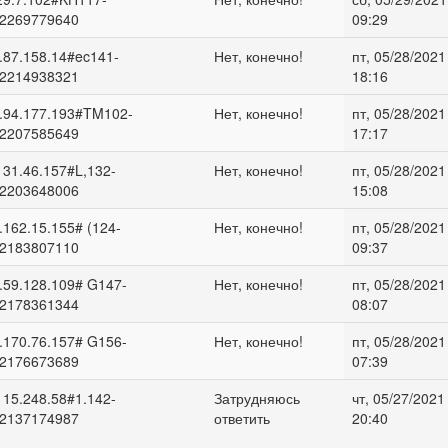
2269779640
09:29
.87.158.14#ec141-
Нет, конечно!
пт, 05/28/2021
2214938321
18:16
.94.177.193#TM102-
Нет, конечно!
пт, 05/28/2021
2207585649
17:17
131.46.157#L,132-
Нет, конечно!
пт, 05/28/2021
2203648006
15:08
.162.15.155# (124-
Нет, конечно!
пт, 05/28/2021
2183807110
09:37
.59.128.109# G147-
Нет, конечно!
пт, 05/28/2021
2178361344
08:07
.170.76.157# G156-
Нет, конечно!
пт, 05/28/2021
2176673689
07:39
115.248.58#1.142-
Затрудняюсь
чт, 05/27/2021 
2137174987
ответить
20:40