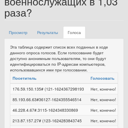
военнослужащих в 1,03
раза?
Просмотр
Результаты
Голоса
(активная
Главные вкладки
вкладка)
Эта таблица содержит список всех поданных в ходе
данного опроса голосов. Если голосование будет
доступно анонимным пользователям, то они будут
идентифицироваться по IP-адресам компьютеров,
использовавшихся ими при голосовании.
Посетитель
Голосовать
Вр
176.59.150.135# (121-1624367298193
Нет, конечно!
вт, 
85.193.66.63#36127-1624355546514
Нет, конечно!
вт, 
46.228.4.67#.3115-1624348330869
Нет, конечно!
вт, 
213.87.157.27# (123-1624283843745
Нет, конечно!
пн,