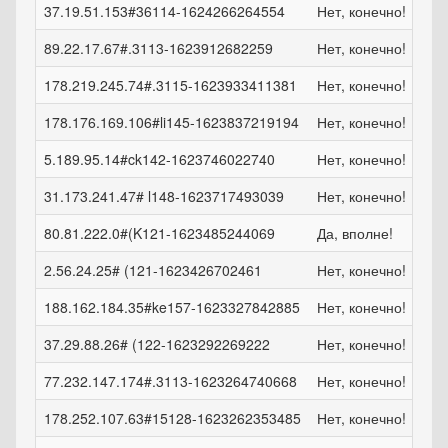
37.19.51.153#36114-1624266264554
Нет, конечно!
пн,
89.22.17.67#.3113-1623912682259
Нет, конечно!
чт, 
178.219.245.74#.3115-1623933411381
Нет, конечно!
чт, 
178.176.169.106#li145-1623837219194
Нет, конечно!
ср,
5.189.95.14#ck142-1623746022740
Нет, конечно!
вт, 
31.173.241.47# l148-1623717493039
Нет, конечно!
вт, 
80.81.222.0#(K121-1623485244069
Да, вполне!
сб,
2.56.24.25# (121-1623426702461
Нет, конечно!
пт, 
188.162.184.35#ke157-1623327842885
Нет, конечно!
чт, 
37.29.88.26# (122-1623292269222
Нет, конечно!
чт, 
77.232.147.174#.3113-1623264740668
Нет, конечно!
ср,
178.252.107.63#15128-1623262353485
Нет, конечно!
ср,