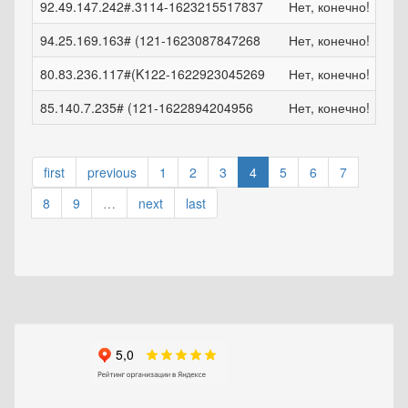
92.49.147.242#.3114-1623215517837
Нет, конечно!
ср,
94.25.169.163# (121-1623087847268
Нет, конечно!
пн,
80.83.236.117#(K122-1622923045269
Нет, конечно!
сб,
85.140.7.235# (121-1622894204956
Нет, конечно!
сб,
first
previous
1
2
3
4
5
6
7
8
9
…
next
last