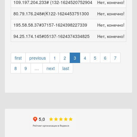
109.197.204.233# (132-1624520752904
Нет, конечно!
чт,
80.79.176.248#(K122-1624453751300
Нет, конечно!
ср,
195.58.58.37#37157-1624398227339
Нет, конечно!
ср,
94.25.174.145#05137-1624374334825
Нет, конечно!
вт,
first
previous
1
2
3
4
5
6
7
8
9
…
next
last