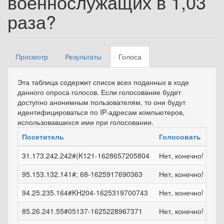
военнослужащих в 1,03
раза?
Просмотр
Результаты
Голоса
(активная
Главные вкладки
вкладка)
Эта таблица содержит список всех поданных в ходе
данного опроса голосов. Если голосование будет
доступно анонимным пользователям, то они будут
идентифицироваться по IP-адресам компьютеров,
использовавшихся ими при голосовании.
Посетитель
Голосовать
Вр
31.173.242.242#(K121-1628657205804
Нет, конечно!
ср,
95.153.132.141#; 68-1625917690363
Нет, конечно!
сб,
94.25.235.164#KH204-1625319700743
Нет, конечно!
сб,
85.26.241.55#05137-1625228967371
Нет, конечно!
пт,