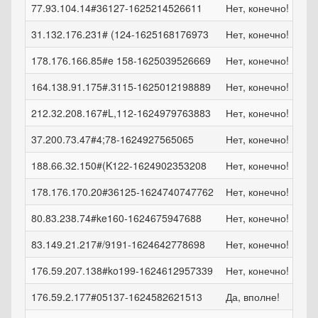
77.93.104.14#36127-1625214526611
Нет, конечно!
пт,
31.132.176.231# (124-1625168176973
Нет, конечно!
чт,
178.176.166.85#e 158-1625039526669
Нет, конечно!
ср,
164.138.91.175#.3115-1625012198889
Нет, конечно!
ср,
212.32.208.167#L,112-1624979763883
Нет, конечно!
вт,
37.200.73.47#4;78-1624927565065
Нет, конечно!
вт,
188.66.32.150#(K122-1624902353208
Нет, конечно!
пн,
178.176.170.20#36125-1624740747762
Нет, конечно!
сб,
80.83.238.74#ke160-1624675947688
Нет, конечно!
сб,
83.149.21.217#/9191-1624642778698
Нет, конечно!
пт,
176.59.207.138#ko199-1624612957339
Нет, конечно!
пт,
176.59.2.177#05137-1624582621513
Да, вполне!
пт,