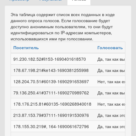
Главные вкладки
вкладка)
Эта таблица содержит список всех поданных в ходе
данного опроса голосов. Если голосование будет
доступно анонимным пользователям, то они будут
идентифицироваться по IP-адресам компьютеров,
использовавшихся ими при голосовании.
Посетитель
Голосовать
91.230.182.52#li153-1690401618570
Да, так как выпла
178.67.198.21#ke143-1690381255998
Да, так как выпла
128.204.70.51#60139-1690291653697
Нет, так как ежем
79.136.250.41#37111-1690270989762
Да, так как выпла
178.176.215.81#60135-1690268940018
Нет, так как ежем
213.87.153.79#37111-1690191530976
Да, так как это удо
178.155.30.219#, 164-1690061672796
Да, так как это удо