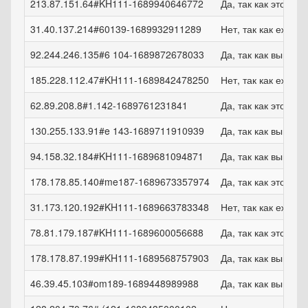
213.87.151.64#KH111-1689940646772
Да, так как это удо
31.40.137.214#60139-1689932911289
Нет, так как ежем
92.244.246.135#6 104-1689872678033
Да, так как выпла
185.228.112.47#KH111-1689842478250
Нет, так как ежем
62.89.208.8#1.142-1689761231841
Да, так как это удо
130.255.133.91#e 143-1689711910939
Да, так как выпла
94.158.32.184#KH111-1689681094871
Да, так как выпла
178.178.85.140#me187-1689673357974
Да, так как это удо
31.173.120.192#KH111-1689663783348
Нет, так как ежем
78.81.179.187#KH111-1689600056688
Да, так как это удо
178.178.87.199#KH111-1689568757903
Да, так как выпла
46.39.45.103#om189-1689448989988
Да, так как выпла