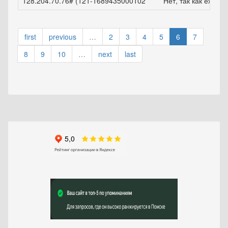
128.204.70.76# (121-1689435000102
Нет, так как ежем
first
previous
…
2
3
4
5
6
7
8
9
10
…
next
last