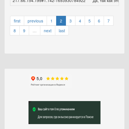
217.66.154.199#1.142-1693930784922
Да, так как это удо
first
previous
1
2
3
4
5
6
7
8
9
…
next
last