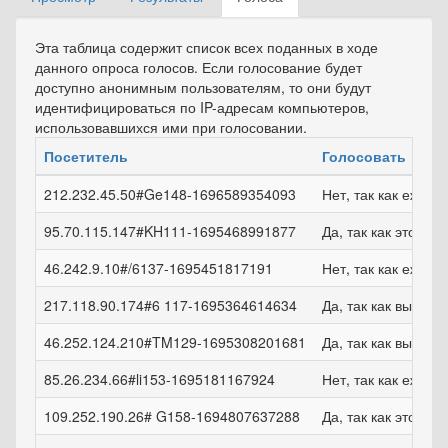
Главные вкладки
вкладка)
Эта таблица содержит список всех поданных в ходе
данного опроса голосов. Если голосование будет
доступно анонимным пользователям, то они будут
идентифицироваться по IP-адресам компьютеров,
использовавшихся ими при голосовании.
Посетитель
Голосовать
212.232.45.50#Ge148-1696589354093
Нет, так как ежем
95.70.115.147#KH111-1695468991877
Да, так как это удо
46.242.9.10#/6137-1695451817191
Нет, так как ежем
217.118.90.174#6 117-1695364614634
Да, так как выпла
46.252.124.210#TM129-1695308201681
Да, так как выпла
85.26.234.66#li153-1695181167924
Нет, так как ежем
109.252.190.26# G158-1694807637288
Да, так как это удо