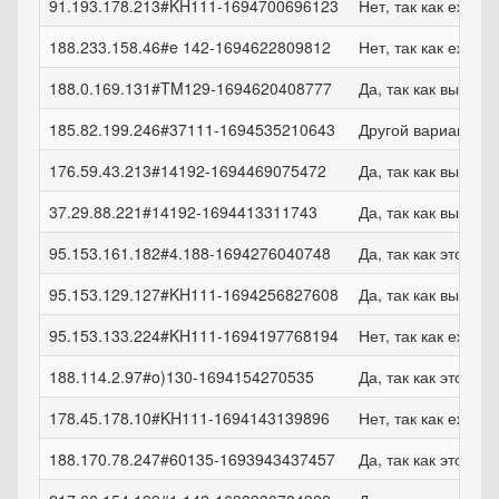
91.193.178.213#KH111-1694700696123
Нет, так как ежем
188.233.158.46#e 142-1694622809812
Нет, так как ежем
188.0.169.131#TM129-1694620408777
Да, так как выпла
185.82.199.246#37111-1694535210643
Другой вариант
176.59.43.213#14192-1694469075472
Да, так как выпла
37.29.88.221#14192-1694413311743
Да, так как выпла
95.153.161.182#4.188-1694276040748
Да, так как это удо
95.153.129.127#KH111-1694256827608
Да, так как выпла
95.153.133.224#KH111-1694197768194
Нет, так как ежем
188.114.2.97#o)130-1694154270535
Да, так как это удо
178.45.178.10#KH111-1694143139896
Нет, так как ежем
188.170.78.247#60135-1693943437457
Да, так как это удо