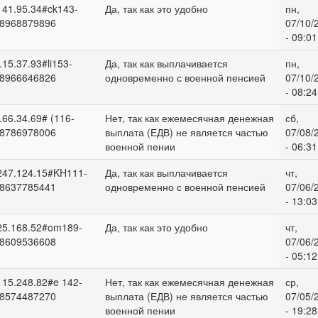
141.95.34#ck143-
Да, так как это удобно
пн,
8968879896
07/10/
- 09:01
.15.37.93#li153-
Да, так как выплачивается
пн,
8966646826
одновременно с военной пенсией
07/10/
- 08:24
.66.34.69# (116-
Нет, так как ежемесячная денежная
сб,
8786978006
выплата (ЕДВ) не является частью
07/08/
военной пении
- 06:31
247.124.15#KH111-
Да, так как выплачивается
чт,
8637785441
одновременно с военной пенсией
07/06/
- 13:03
25.168.52#om189-
Да, так как это удобно
чт,
8609536608
07/06/
- 05:12
115.248.82#e 142-
Нет, так как ежемесячная денежная
ср,
8574487270
выплата (ЕДВ) не является частью
07/05/
военной пении
- 19:28