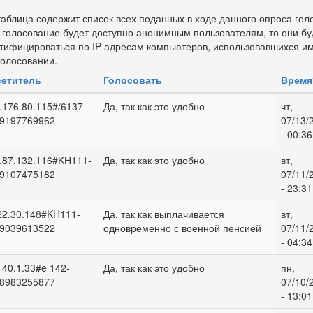
таблица содержит список всех поданных в ходе данного опроса гол
 голосование будет доступно анонимным пользователям, то они бу
тифицироваться по IP-адресам компьютеров, использовавшихся и
голосовании.
етитель
Голосовать
Время
.176.80.115#/6137-
Да, так как это удобно
чт,
9197769962
07/13/
- 00:36
.87.132.116#KH111-
Да, так как это удобно
вт,
9107475182
07/11/
- 23:31
22.30.148#KH111-
Да, так как выплачивается
вт,
9039613522
одновременно с военной пенсией
07/11/
- 04:34
140.1.33#e 142-
Да, так как это удобно
пн,
8983255877
07/10/
- 13:01