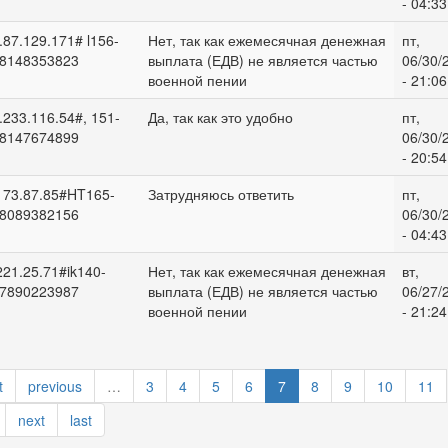
- 04:33
.87.129.171# l156-
Нет, так как ежемесячная денежная
пт,
8148353823
выплата (ЕДВ) не является частью
06/30/
военной пении
- 21:06
.233.116.54#, 151-
Да, так как это удобно
пт,
8147674899
06/30/
- 20:54
173.87.85#HT165-
Затрудняюсь ответить
пт,
8089382156
06/30/
- 04:43
221.25.71#ik140-
Нет, так как ежемесячная денежная
вт,
7890223987
выплата (ЕДВ) не является частью
06/27/
военной пении
- 21:24
t
previous
…
3
4
5
6
7
8
9
10
11
next
last