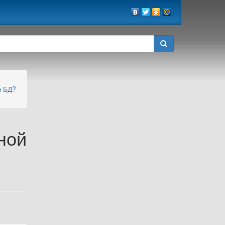
в БД?
ной