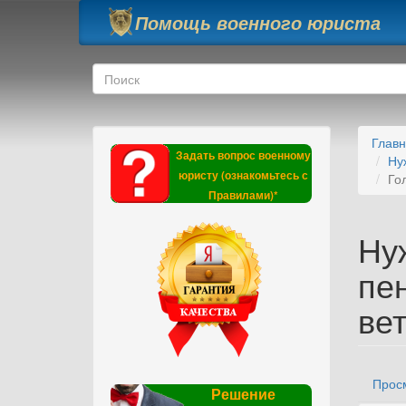
Перейти к основному содержанию
Помощь военного юриста
Форма поиска
Поиск
Глав
Задать вопрос военному
Ну
юристу (ознакомьтесь с
Го
Правилами)*
Ну
пе
ве
Прос
Гла
Решение