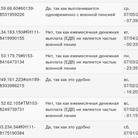
.59.66.60#60139-
Да, так как выплачивается
ср,
8531959226
одновременно с военной пенсией
07/05/
- 07:39
.34.163.150#KH111-
Нет, так как ежемесячная денежная
вт,
8419990155
выплата (ЕДВ) не является частью
07/04/
военной пении
- 00:33
153.179.79#li153-
Нет, так как ежемесячная денежная
пн,
8416473134
выплата (ЕДВ) не является частью
07/03/
военной пении
- 23:35
249.161.223#om189-
Да, так как это удобно
вс,
8303986215
07/02/
- 16:20
152.62.105#TM103-
Нет, так как ежемесячная денежная
вс,
8249739731
выплата (ЕДВ) не является частью
07/02/
военной пении
- 01:15
83.234.34#KH111-
Да, так как это удобно
сб,
8175190384
07/01/