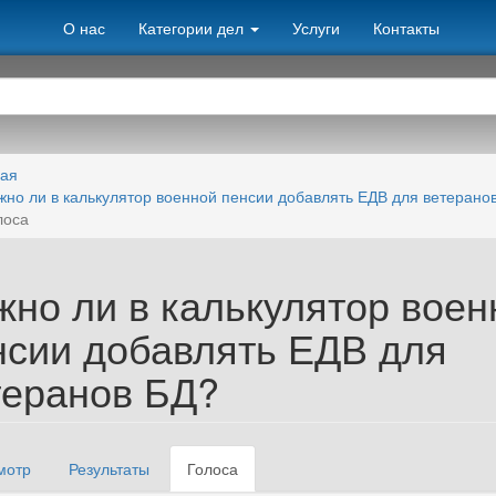
О нас
Категории дел
Услуги
Контакты
ная
жно ли в калькулятор военной пенсии добавлять ЕДВ для ветерано
лоса
жно ли в калькулятор воен
нсии добавлять ЕДВ для
теранов БД?
мотр
Результаты
Голоса
(активная
вные вкладки
вкладка)