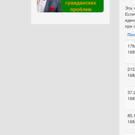
гражданских
Эта 
проблем
Если
иден
при 
Пос
178
168
213
168
37.
168
85.
168