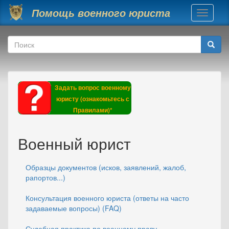
Перейти к основному содержанию
Помощь военного юриста
Toggle
navigati
Форма поиска
Поиск
Задать вопрос военному
юристу (ознакомьтесь с
Правилами)*
Военный юрист
Образцы документов (исков, заявлений, жалоб,
рапортов...)
Консультация военного юриста (ответы на часто
задаваемые вопросы) (FAQ)
Судебная практика по военному праву